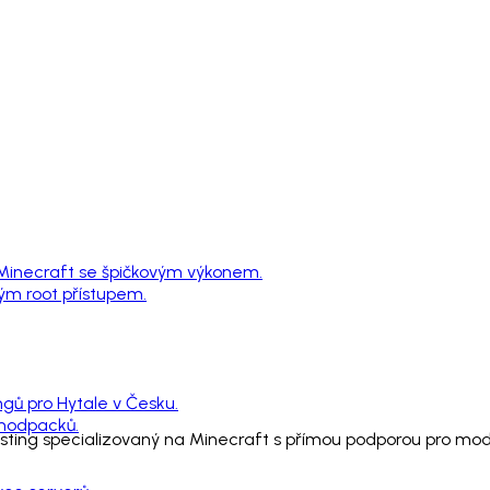
 Minecraft se špičkovým výkonem.
ným root přístupem.
ngů pro Hytale v Česku.
 modpacků.
sting specializovaný na Minecraft s přímou podporou pro mo