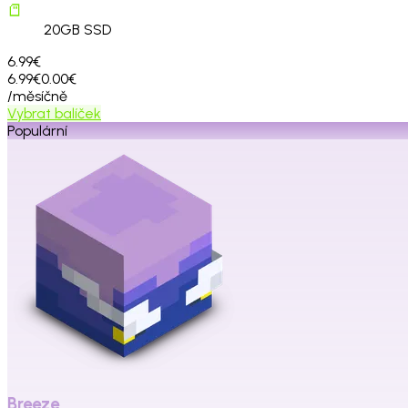
20
GB SSD
6.99€
6.99€
0.00€
/měsíčně
Vybrat balíček
Populární
Breeze