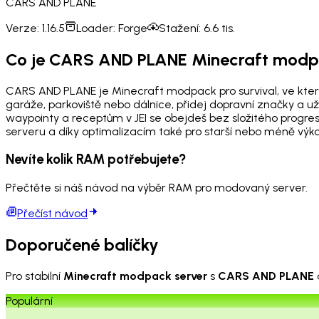
CARS AND PLANE
Verze:
1.16.5
Loader:
Forge
Stažení:
6.6 tis.
Co je CARS AND PLANE Minecraft mod
CARS AND PLANE je Minecraft modpack pro survival, ve kterém s
garáže, parkoviště nebo dálnice, přidej dopravní značky a už
waypointy a receptům v JEI se obejdeš bez složitého progres
serveru a díky optimalizacím také pro starší nebo méně výk
Nevíte kolik RAM potřebujete?
Přečtěte si náš návod na výběr RAM pro modovaný server.
Přečíst návod
Doporučené balíčky
Pro stabilní
Minecraft modpack server
s
CARS AND PLANE
Populární