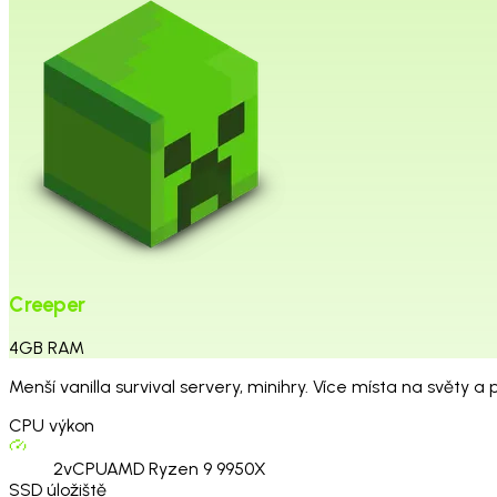
Creeper
4
GB
RAM
Menší vanilla survival servery, minihry. Více místa na světy a p
CPU výkon
2
vCPU
AMD Ryzen 9 9950X
SSD úložiště