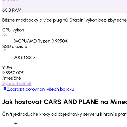
6
GB
RAM
Běžné modpacky a více pluginů. Stabilní výkon bez zbytečně
CPU výkon
3
vCPU
AMD Ryzen 9 9950X
SSD úložiště
20
GB SSD
9.89€
9.89€
0.00€
/měsíčně
Vybrat balíček
Zobrazit porovnání všech balíčků
Jak hostovat
CARS AND PLANE
na Minec
Čtyři jednoduché kroky od objednávky serveru k hraní s přáte