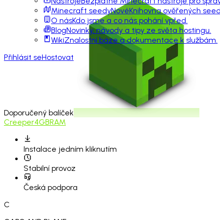
Nástroje
Bezplatné Minecraft nástroje pro sprá
Minecraft seedy
Nové
Knihovna ověřených seedů
O nás
Kdo jsme a co nás pohání vpřed.
Blog
Novinky, návody a tipy ze světa hostingu.
Wiki
Znalostní báze a dokumentace k službám.
Přihlásit se
Hostovat
Doporučený balíček
Creeper
4GB
RAM
Instalace
jedním kliknutím
Stabilní provoz
Česká podpora
C