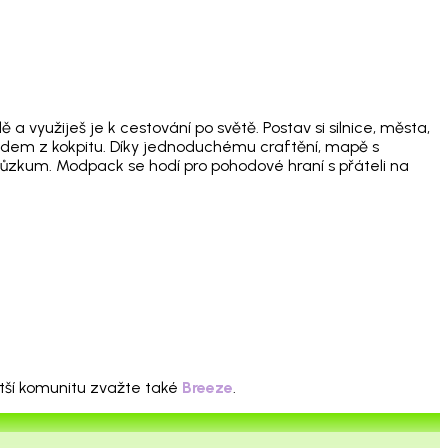
a využiješ je k cestování po světě. Postav si silnice, města,
ohledem z kokpitu. Díky jednoduchému craftění, mapě s
růzkum. Modpack se hodí pro pohodové hraní s přáteli na
ětší komunitu zvažte také
Breeze
.