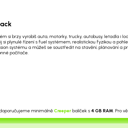
pack
i brzy vyrobíš auta, motorky, trucky, autobusy, letadla i lodě 
ij si plynulé řízení s fuel systémem, realistickou fyzikou a p
sion systému a můžeš se soustředit na stavění, plánování a p
onné počítače.
doporučujeme minimálně
Creeper
balíček s
4 GB RAM
. Pro v