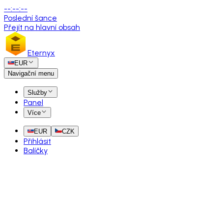
--
:
--
:
--
Poslední šance
Přejít na hlavní obsah
Eternyx
EUR
Navigační menu
Služby
Panel
Více
EUR
CZK
Přihlásit
Balíčky