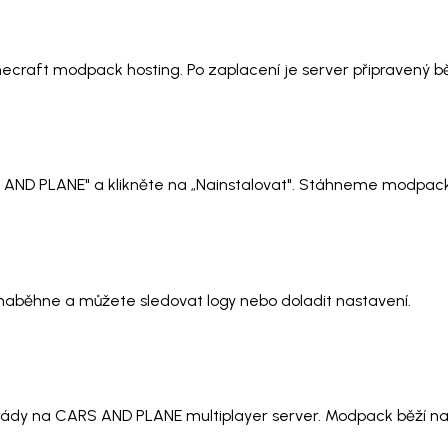
necraft modpack hosting. Po zaplacení je server připravený 
S AND PLANE" a klikněte na „Nainstalovat". Stáhneme modpack,
t naběhne a můžete sledovat logy nebo doladit nastavení.
rády na CARS AND PLANE multiplayer server. Modpack běží na s