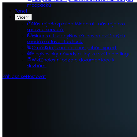
modpacků.
Panel
Více
Nástroje
Bezplatné Minecraft nástroje pro
správce serverů.
Minecraft seedy
Nové
Knihovna ověřených
seedů pro Java i Bedrock.
O nás
Kdo jsme a co nás pohání vpřed.
Blog
Novinky, návody a tipy ze světa hostingu.
Wiki
Znalostní báze a dokumentace k
službám.
Přihlásit se
Hostovat