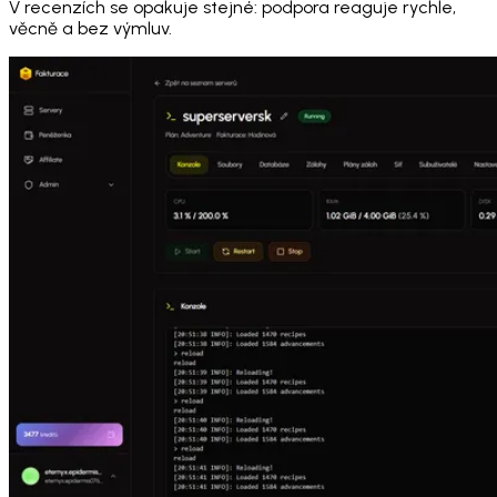
V recenzích se opakuje stejné: podpora reaguje rychle,
věcně a bez výmluv.