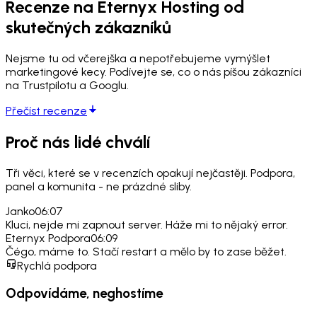
Recenze na Eternyx Hosting od
skutečných zákazníků
Nejsme tu od včerejška a nepotřebujeme vymýšlet
marketingové kecy. Podívejte se, co o nás píšou zákazníci
na Trustpilotu a Googlu.
Přečíst recenze
Proč nás lidé chválí
Tři věci, které se v recenzích opakují nejčastěji. Podpora,
panel a komunita - ne prázdné sliby.
Janko
06:07
Kluci, nejde mi zapnout server. Háže mi to nějaký error.
Eternyx Podpora
06:09
Čégo, máme to. Stačí restart a mělo by to zase běžet.
Rychlá podpora
Odpovídáme, neghostíme