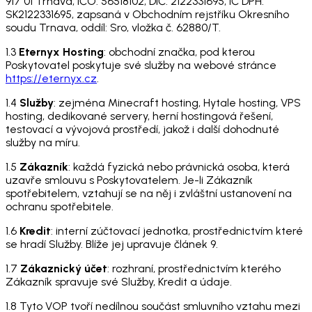
917 01 Trnava, IČO: 56518102, DIČ: 2122331695, IČ DPH:
SK2122331695, zapsaná v Obchodním rejstříku Okresního
soudu Trnava, oddíl: Sro, vložka č. 62880/T.
1.3
Eternyx Hosting
: obchodní značka, pod kterou
Poskytovatel poskytuje své služby na webové stránce
https://eternyx.cz
.
1.4
Služby
: zejména Minecraft hosting, Hytale hosting, VPS
hosting, dedikované servery, herní hostingová řešení,
testovací a vývojová prostředí, jakož i další dohodnuté
služby na míru.
1.5
Zákazník
: každá fyzická nebo právnická osoba, která
uzavře smlouvu s Poskytovatelem. Je-li Zákazník
spotřebitelem, vztahují se na něj i zvláštní ustanovení na
ochranu spotřebitele.
1.6
Kredit
: interní zúčtovací jednotka, prostřednictvím které
se hradí Služby. Blíže jej upravuje článek 9.
1.7
Zákaznický účet
: rozhraní, prostřednictvím kterého
Zákazník spravuje své Služby, Kredit a údaje.
1.8 Tyto VOP tvoří nedílnou součást smluvního vztahu mezi