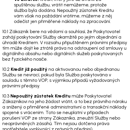
spuštěnou službu, vrátit nemůžeme, protože
služba byla dodána. Nepoužitý zůstatek Kreditu
vám však na požádání vrátíme, můžeme z něj
odečíst jen přiměřené náklady na zpracování.
10.1 Zákazník bere na vědomí a souhlasí, že Poskytovatel
zahájí poskytování Služby okamžitě po jejím objednání a
úhradě Kreditem. V rozsahu připuštěném právními předpisy
tím může dojít ke ztrátě práva na odstoupení od smlouvy u
digitálního obsahu nebo digitálních služeb poskytovaných
bez fyzického nosiče.
10.2
Kredit již použitý
na aktivovanou nebo objednanou
Službu se nevrací, pokud byla Služba poskytována v
souladu s těmito VOP, s výjimkou případů vyžadovaných
právními předpisy.
10.3
Nepoužitý zůstatek Kreditu
může Poskytovatel
Zákazníkovi na jeho žádost vrátit, a to bez právního nároku
a snížený o přiměřené administrativní a transakční náklady
spojené s vrácením. Toto se neuplatní v případech
porušení VOP ze strany Zákazníka, zneužití Služby nebo
neoprávněných zásahů. Tím nejsou dotčena práva
spotřebitele vyplývající z právních předpisů.