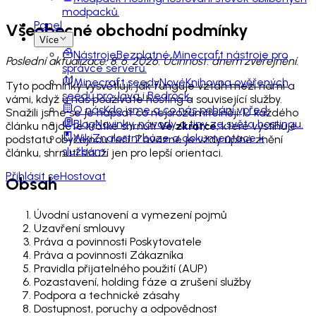
modpacků.
Panel
Všeobecné obchodní podmínky
Více
Nástroje
Bezplatné Minecraft nástroje pro
Poslední aktualizace: 8. 6. 2026. Účinnost: dnem zveřejnění.
správce serverů.
Minecraft seedy
Nové
Knihovna ověřených
Tyto podmínky vysvětlují, jak funguje vztah mezi námi a
seedů pro Java i Bedrock.
vámi, když u nás používáte hosting a související služby.
O nás
Kdo jsme a co nás pohání vpřed.
Snažili jsme se je napsat co nejsrozumitelněji. U každého
Blog
Novinky, návody a tipy ze světa hostingu.
článku najdete krátké shrnutí
Ve zkratce
, které vystihuje
Wiki
Znalostní báze a dokumentace k
podstatu obyčejnou řečí. Závazné je vždy úplné znění
službám.
článku, shrnutí slouží jen pro lepší orientaci.
Přihlásit se
Hostovat
Obsah
Úvodní ustanovení a vymezení pojmů
Uzavření smlouvy
Práva a povinnosti Poskytovatele
Práva a povinnosti Zákazníka
Pravidla přijatelného použití (AUP)
Pozastavení, holding fáze a zrušení služby
Podpora a technické zásahy
Dostupnost, poruchy a odpovědnost