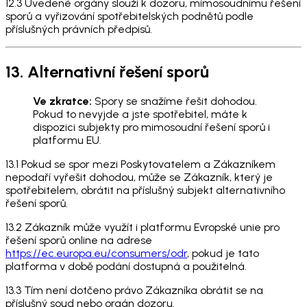
12.3 Uvedené orgány slouží k dozoru, mimosoudnímu řešení
sporů a vyřizování spotřebitelských podnětů podle
příslušných právních předpisů.
13. Alternativní řešení sporů
Ve zkratce:
Spory se snažíme řešit dohodou.
Pokud to nevyjde a jste spotřebitel, máte k
dispozici subjekty pro mimosoudní řešení sporů i
platformu EU.
13.1 Pokud se spor mezi Poskytovatelem a Zákazníkem
nepodaří vyřešit dohodou, může se Zákazník, který je
spotřebitelem, obrátit na příslušný subjekt alternativního
řešení sporů.
13.2 Zákazník může využít i platformu Evropské unie pro
řešení sporů online na adrese
https://ec.europa.eu/consumers/odr
, pokud je tato
platforma v době podání dostupná a použitelná.
13.3 Tím není dotčeno právo Zákazníka obrátit se na
příslušný soud nebo orgán dozoru.