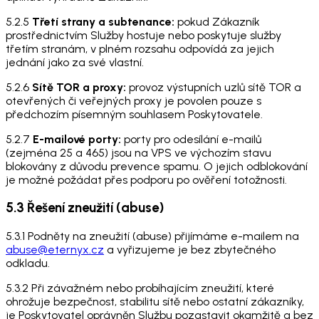
5.2.5
Třetí strany a subtenance:
pokud Zákazník
prostřednictvím Služby hostuje nebo poskytuje služby
třetím stranám, v plném rozsahu odpovídá za jejich
jednání jako za své vlastní.
5.2.6
Sítě TOR a proxy:
provoz výstupních uzlů sítě TOR a
otevřených či veřejných proxy je povolen pouze s
předchozím písemným souhlasem Poskytovatele.
5.2.7
E-mailové porty:
porty pro odesílání e-mailů
(zejména 25 a 465) jsou na VPS ve výchozím stavu
blokovány z důvodu prevence spamu. O jejich odblokování
je možné požádat přes podporu po ověření totožnosti.
5.3 Řešení zneužití (abuse)
5.3.1 Podněty na zneužití (abuse) přijímáme e-mailem na
abuse@eternyx.cz
a vyřizujeme je bez zbytečného
odkladu.
5.3.2 Při závažném nebo probíhajícím zneužití, které
ohrožuje bezpečnost, stabilitu sítě nebo ostatní zákazníky,
je Poskytovatel oprávněn Službu pozastavit okamžitě a bez