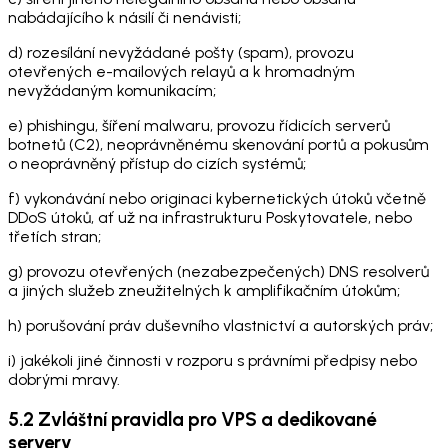
nabádajícího k násilí či nenávisti;
d) rozesílání nevyžádané pošty (spam), provozu
otevřených e-mailových relayů a k hromadným
nevyžádaným komunikacím;
e) phishingu, šíření malwaru, provozu řídicích serverů
botnetů (C2), neoprávněnému skenování portů a pokusům
o neoprávněný přístup do cizích systémů;
f) vykonávání nebo originaci kybernetických útoků včetně
DDoS útoků, ať už na infrastrukturu Poskytovatele, nebo
třetích stran;
g) provozu otevřených (nezabezpečených) DNS resolverů
a jiných služeb zneužitelných k amplifikačním útokům;
h) porušování práv duševního vlastnictví a autorských práv;
i) jakékoli jiné činnosti v rozporu s právními předpisy nebo
dobrými mravy.
5.2 Zvláštní pravidla pro VPS a dedikované
servery