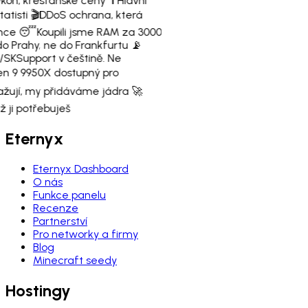
kon, křesťanské ceny ✝️
Hlavní
atisti 🎬
DDoS ochrana, která
ence 😴
Koupili jsme RAM za 3000
do Prahy, ne do Frankfurtu 📡
/SK
Support v češtině. Ne
n 9 9950X dostupný pro
ažují, my přidáváme jádra 🚀
 ji potřebuješ
Eternyx
Eternyx Dashboard
O nás
Funkce panelu
Recenze
Partnerství
Pro networky a firmy
Blog
Minecraft seedy
Hostingy