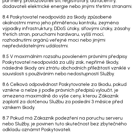
partnery, provozovateli sítí, registrátory, datacentry,
dodavateli elektrické energie nebo jinými třetími stranami.
8.4 Poskytovatel neodpovídá za škody způsobené
okolnostmi mimo jeho přiměřenou kontrolu, zejména
výpadky infrastruktury, DDoS útoky, síťovými útoky, zásahy
třetích stran, poruchami hardwaru, vyšší mocí,
rozhodnutími orgánů veřejné moci nebo jinými
nepředvídatelnými událostmi.
8.5 V maximálním rozsahu povoleném právními předpisy
Poskytovatel neodpovídá za ušlý zisk, nepřímé škody,
následné škody ani ztrátu obchodních příležitostí vzniklé v
souvislosti s používáním nebo nedostupností Služby.
8.6 Celková odpovědnost Poskytovatele za škodu, pokud
vznikne a nelze ji podle právních předpisů vyloučit, je
omezena maximálně do výše ceny, kterou Zákazník
zaplatil za dotčenou Službu za poslední 3 měsíce před
vznikem škody.
8.7 Pokud má Zákazník podezření na poruchu serveru
nebo Služby, je povinen tuto skutečnost bez zbytečného
odkladu oznámit Poskytovateli.