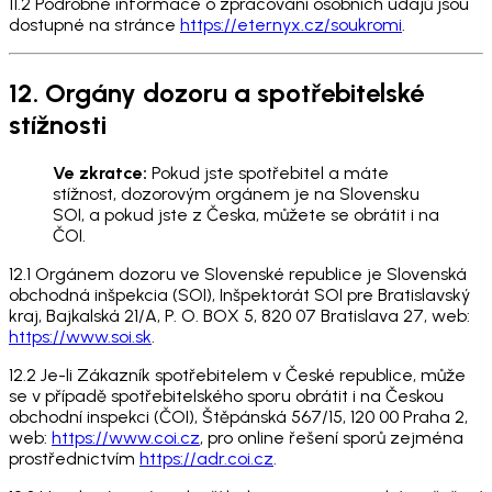
11.2 Podrobné informace o zpracování osobních údajů jsou
dostupné na stránce
https://eternyx.cz/soukromi
.
12. Orgány dozoru a spotřebitelské
stížnosti
Ve zkratce:
Pokud jste spotřebitel a máte
stížnost, dozorovým orgánem je na Slovensku
SOI, a pokud jste z Česka, můžete se obrátit i na
ČOI.
12.1 Orgánem dozoru ve Slovenské republice je Slovenská
obchodná inšpekcia (SOI), Inšpektorát SOI pre Bratislavský
kraj, Bajkalská 21/A, P. O. BOX 5, 820 07 Bratislava 27, web:
https://www.soi.sk
.
12.2 Je-li Zákazník spotřebitelem v České republice, může
se v případě spotřebitelského sporu obrátit i na Českou
obchodní inspekci (ČOI), Štěpánská 567/15, 120 00 Praha 2,
web:
https://www.coi.cz
, pro online řešení sporů zejména
prostřednictvím
https://adr.coi.cz
.