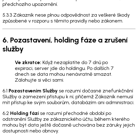
předchozího upozornění.
5.3.3 Zákazník nese plnou odpovědnost za veškeré škody
způsobené v rozporu s těmito pravidly nebo zákonem.
6. Pozastavení, holding fáze a zrušení
služby
Ve zkratce:
Když nezaplatíte do 7 dnů po
expiraci, server jde do holdingu. Po dalších 7
dnech se data mohou nenávratně smazat.
Zálohujte si věci sami.
6.1
Pozastavením Služby
se rozumí dočasné znefunkčnění
Služby a zamezení přístupu k ní, přičemž Zákazník nemusí
mít přístup ke svým souborům, databázím ani administraci.
6.2
Holding fází
se rozumí přechodné období po
odstranění Služby ze zákaznického účtu, během kterého
mohou být data ještě dočasně uchována bez záruky jejich
dostupnosti nebo obnovy.