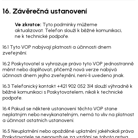
16. Závěrečná ustanovení
Ve zkratce:
Tyto podmínky můžeme
aktualizovat. Telefon slouží k běžné komunikaci,
ne k technické podpoře.
16.1 Tyto VOP nabývají platnosti a účinnosti dnem
zveřejnění.
16.2 Poskytovatel si vyhrazuje právo tyto VOP jednostranně
měnit nebo doplňovat, přičemž nová verze nabývá
účinnosti dnem jejího zveřejnění, není-li uvedeno jinak.
16.3 Telefonický kontakt +421 902 052 314 slouží výhradně k
běžné komunikaci s Poskytovatelem, nikoli k technické
podpoře.
16.4 Pokud se některé ustanovení těchto VOP stane
neplatným nebo nevykonatelným, nemá to vliv na platnost
a účinnost ostatních ustanovení.
16.5 Neuplatnění nebo opožděné uplatnění jakéhokoli práva
Poskytovatele se nepovažuje za vzdání se tohoto práva.