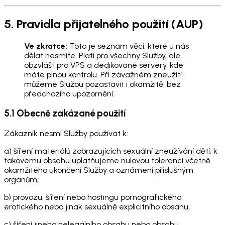
5. Pravidla přijatelného použití (AUP)
Ve zkratce:
Toto je seznam věcí, které u nás
dělat nesmíte. Platí pro všechny Služby, ale
obzvlášť pro VPS a dedikované servery, kde
máte plnou kontrolu. Při závažném zneužití
můžeme Službu pozastavit i okamžitě, bez
předchozího upozornění.
5.1 Obecně zakázané použití
Zákazník nesmí Služby používat k:
a) šíření materiálů zobrazujících sexuální zneužívání dětí; k
takovému obsahu uplatňujeme nulovou toleranci včetně
okamžitého ukončení Služby a oznámení příslušným
orgánům;
b) provozu, šíření nebo hostingu pornografického,
erotického nebo jinak sexuálně explicitního obsahu;
c) šíření jiného nelegálního obsahu nebo obsahu