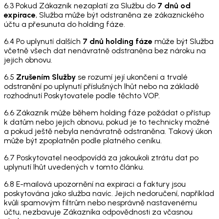
6.3 Pokud Zákazník nezaplatí za Službu do
7 dnů od
expirace
, Služba může být odstraněna ze zákaznického
účtu a přesunuta do holding fáze.
6.4 Po uplynutí dalších
7 dnů holding fáze
může být Služba
včetně všech dat nenávratně odstraněna bez nároku na
jejich obnovu.
6.5
Zrušením Služby
se rozumí její ukončení a trvalé
odstranění po uplynutí příslušných lhůt nebo na základě
rozhodnutí Poskytovatele podle těchto VOP.
6.6 Zákazník může během holding fáze požádat o přístup
k datům nebo jejich obnovu, pokud je to technicky možné
a pokud ještě nebyla nenávratně odstraněna. Takový úkon
může být zpoplatněn podle platného ceníku.
6.7 Poskytovatel neodpovídá za jakoukoli ztrátu dat po
uplynutí lhůt uvedených v tomto článku.
6.8 E-mailová upozornění na expiraci a faktury jsou
poskytována jako služba navíc. Jejich nedoručení, například
kvůli spamovým filtrům nebo nesprávně nastavenému
účtu, nezbavuje Zákazníka odpovědnosti za včasnou