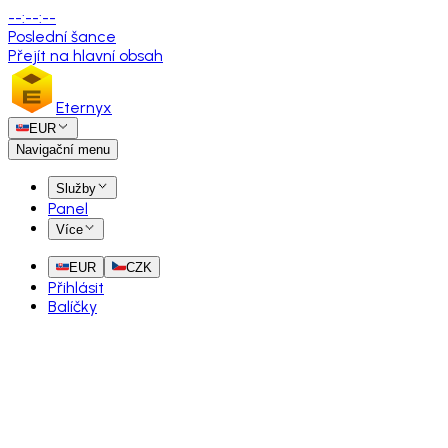
--
:
--
:
--
Poslední šance
Přejít na hlavní obsah
Eternyx
EUR
Navigační menu
Služby
Panel
Více
EUR
CZK
Přihlásit
Balíčky