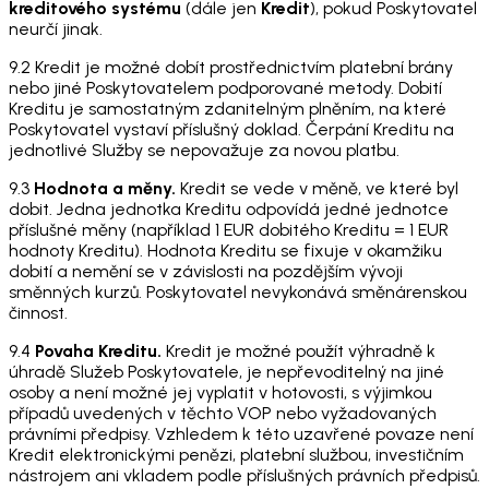
kreditového systému
(dále jen
Kredit
), pokud Poskytovatel
neurčí jinak.
9.2 Kredit je možné dobít prostřednictvím platební brány
nebo jiné Poskytovatelem podporované metody. Dobití
Kreditu je samostatným zdanitelným plněním, na které
Poskytovatel vystaví příslušný doklad. Čerpání Kreditu na
jednotlivé Služby se nepovažuje za novou platbu.
9.3
Hodnota a měny.
Kredit se vede v měně, ve které byl
dobit. Jedna jednotka Kreditu odpovídá jedné jednotce
příslušné měny (například 1 EUR dobitého Kreditu = 1 EUR
hodnoty Kreditu). Hodnota Kreditu se fixuje v okamžiku
dobití a nemění se v závislosti na pozdějším vývoji
směnných kurzů. Poskytovatel nevykonává směnárenskou
činnost.
9.4
Povaha Kreditu.
Kredit je možné použít výhradně k
úhradě Služeb Poskytovatele, je nepřevoditelný na jiné
osoby a není možné jej vyplatit v hotovosti, s výjimkou
případů uvedených v těchto VOP nebo vyžadovaných
právními předpisy. Vzhledem k této uzavřené povaze není
Kredit elektronickými penězi, platební službou, investičním
nástrojem ani vkladem podle příslušných právních předpisů.