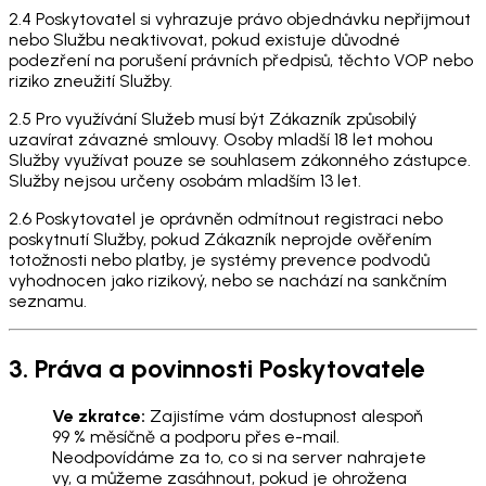
2.4 Poskytovatel si vyhrazuje právo objednávku nepřijmout
nebo Službu neaktivovat, pokud existuje důvodné
podezření na porušení právních předpisů, těchto VOP nebo
riziko zneužití Služby.
2.5 Pro využívání Služeb musí být Zákazník způsobilý
uzavírat závazné smlouvy. Osoby mladší 18 let mohou
Služby využívat pouze se souhlasem zákonného zástupce.
Služby nejsou určeny osobám mladším 13 let.
2.6 Poskytovatel je oprávněn odmítnout registraci nebo
poskytnutí Služby, pokud Zákazník neprojde ověřením
totožnosti nebo platby, je systémy prevence podvodů
vyhodnocen jako rizikový, nebo se nachází na sankčním
seznamu.
3. Práva a povinnosti Poskytovatele
Ve zkratce:
Zajistíme vám dostupnost alespoň
99 % měsíčně a podporu přes e-mail.
Neodpovídáme za to, co si na server nahrajete
vy, a můžeme zasáhnout, pokud je ohrožena