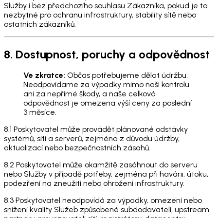
Služby i bez předchozího souhlasu Zákazníka, pokud je to
nezbytné pro ochranu infrastruktury, stability sítě nebo
ostatních zákazníků.
8. Dostupnost, poruchy a odpovědnost
Ve zkratce:
Občas potřebujeme dělat údržbu.
Neodpovídáme za výpadky mimo naši kontrolu
ani za nepřímé škody, a naše celková
odpovědnost je omezena výší ceny za poslední
3 měsíce.
8.1 Poskytovatel může provádět plánované odstávky
systémů, sítí a serverů, zejména z důvodu údržby,
aktualizací nebo bezpečnostních zásahů.
8.2 Poskytovatel může okamžitě zasáhnout do serveru
nebo Služby v případě potřeby, zejména při havárii, útoku,
podezření na zneužití nebo ohrožení infrastruktury.
8.3 Poskytovatel neodpovídá za výpadky, omezení nebo
snížení kvality Služeb způsobené subdodavateli, upstream