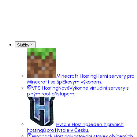
Služby
Minecraft Hosting
Herní servery pro
Minecraft se špičkovým výkonem.
VPS Hosting
Nové
Výkonné virtuální servery s
plným root přístupem.
Hytale Hosting
Jeden z prvních
hostingů pro Hytale v Česku.
Modpack Hosting
Hostování stovek oblíbených