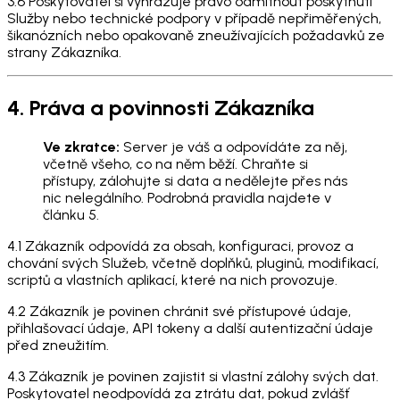
3.6 Poskytovatel si vyhrazuje právo odmítnout poskytnutí
Služby nebo technické podpory v případě nepřiměřených,
šikanózních nebo opakovaně zneužívajících požadavků ze
strany Zákazníka.
4. Práva a povinnosti Zákazníka
Ve zkratce:
Server je váš a odpovídáte za něj,
včetně všeho, co na něm běží. Chraňte si
přístupy, zálohujte si data a nedělejte přes nás
nic nelegálního. Podrobná pravidla najdete v
článku 5.
4.1 Zákazník odpovídá za obsah, konfiguraci, provoz a
chování svých Služeb, včetně doplňků, pluginů, modifikací,
scriptů a vlastních aplikací, které na nich provozuje.
4.2 Zákazník je povinen chránit své přístupové údaje,
přihlašovací údaje, API tokeny a další autentizační údaje
před zneužitím.
4.3 Zákazník je povinen zajistit si vlastní zálohy svých dat.
Poskytovatel neodpovídá za ztrátu dat, pokud zvlášť