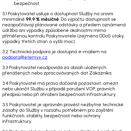
bezpečnost.
3.1 Poskytovatel usiluje o dostupnost Služby na úrovni
minimálně
99,9 % měsíčně
. Do výpočtu dostupnosti se
nezapočítávají plánované odstávky a předem oznámená
údržba ani výpadky způsobené okolnostmi mimo
přiměřenou kontrolu Poskytovatele (zejména DDoS útoky,
výpadky třetích stran a vyšší moc).
3.2 Technická podpora je dostupná e-mailem na
podpora@eternyx.cz
.
3.3 Poskytovatel neodpovídá za obsah uložených,
přenášených nebo zpracovávaných dat Zákazníka.
3.4 Poskytovatel má právo dočasně pozastavit, omezit
nebo ukončit Službu v případě porušení VOP, právních
předpisů nebo při ohrožení bezpečnosti infrastruktury.
3.5 Poskytovatel je oprávněn provést nezbytné technické
zásahy do Služby v rozsahu potřebném pro zajištění
funkčnosti, stability, bezpečnosti nebo ochrany
infrastruktury.