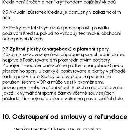
Kredit není úročen a není kryt fondem pojištění vkladů.
9.5 Aktuální zůstatek Kreditu je dostupný v zákaznickém
účtu.
9.6 Poskytovatel si vyhrazuje právo upravit pravidla
používání Kreditu, pokud to vyžadují technické, obchodní
nebo právní důvody.
9.7
Zpětné platby (chargeback) a platební spory.
Zákazník se zavazuje řešit případné spory ohledně plateb
nejprve s Poskytovatelem prostřednictvím podpory.
Zahájení neoprávněné zpětné platby (chargeback) nebo
platebního sporu u banky či poskytovatele platby v případě
řádně poskytnuté Služby se považuje za podstatné
porušení těchto VOP a může vést k okamžitému
pozastavení nebo zrušení všech Služeb a účtu Zákazníka,
jakož i k vymáhání sporné částky včetně souvisejících
nákladů. Tím nejsou dotčena zákonná práva spotřebitele.
10. Odstoupení od smlouvy a refundace
Ve zkratce:
Kredit, který jste už utratili za