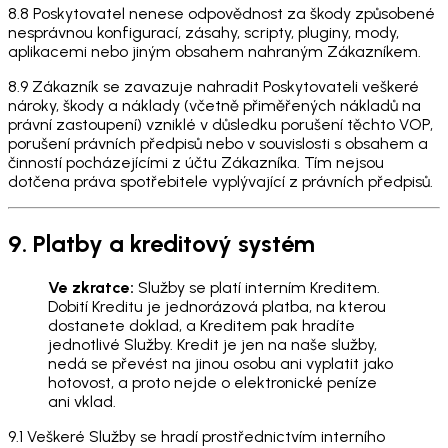
8.8 Poskytovatel nenese odpovědnost za škody způsobené
nesprávnou konfigurací, zásahy, scripty, pluginy, mody,
aplikacemi nebo jiným obsahem nahraným Zákazníkem.
8.9 Zákazník se zavazuje nahradit Poskytovateli veškeré
nároky, škody a náklady (včetně přiměřených nákladů na
právní zastoupení) vzniklé v důsledku porušení těchto VOP,
porušení právních předpisů nebo v souvislosti s obsahem a
činností pocházejícími z účtu Zákazníka. Tím nejsou
dotčena práva spotřebitele vyplývající z právních předpisů.
9. Platby a kreditový systém
Ve zkratce:
Služby se platí interním Kreditem.
Dobití Kreditu je jednorázová platba, na kterou
dostanete doklad, a Kreditem pak hradíte
jednotlivé Služby. Kredit je jen na naše služby,
nedá se převést na jinou osobu ani vyplatit jako
hotovost, a proto nejde o elektronické peníze
ani vklad.
9.1 Veškeré Služby se hradí prostřednictvím interního