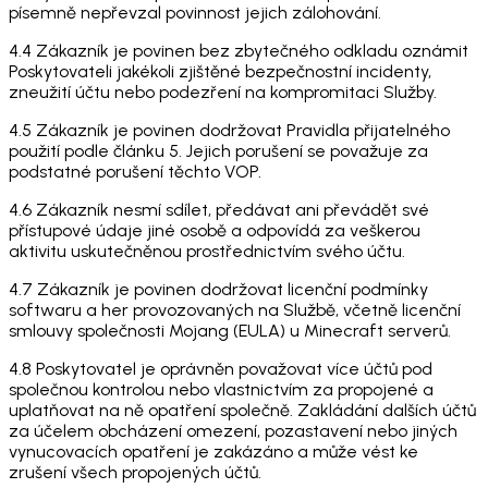
písemně nepřevzal povinnost jejich zálohování.
4.4 Zákazník je povinen bez zbytečného odkladu oznámit
Poskytovateli jakékoli zjištěné bezpečnostní incidenty,
zneužití účtu nebo podezření na kompromitaci Služby.
4.5 Zákazník je povinen dodržovat Pravidla přijatelného
použití podle článku 5. Jejich porušení se považuje za
podstatné porušení těchto VOP.
4.6 Zákazník nesmí sdílet, předávat ani převádět své
přístupové údaje jiné osobě a odpovídá za veškerou
aktivitu uskutečněnou prostřednictvím svého účtu.
4.7 Zákazník je povinen dodržovat licenční podmínky
softwaru a her provozovaných na Službě, včetně licenční
smlouvy společnosti Mojang (EULA) u Minecraft serverů.
4.8 Poskytovatel je oprávněn považovat více účtů pod
společnou kontrolou nebo vlastnictvím za propojené a
uplatňovat na ně opatření společně. Zakládání dalších účtů
za účelem obcházení omezení, pozastavení nebo jiných
vynucovacích opatření je zakázáno a může vést ke
zrušení všech propojených účtů.