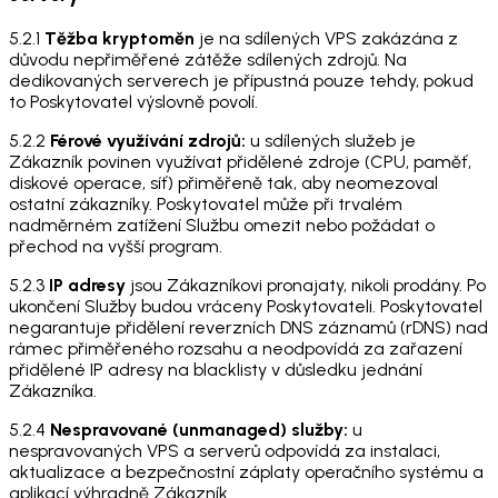
5.2.1
Těžba kryptoměn
je na sdílených VPS zakázána z
důvodu nepřiměřené zátěže sdílených zdrojů. Na
dedikovaných serverech je přípustná pouze tehdy, pokud
to Poskytovatel výslovně povolí.
5.2.2
Férové využívání zdrojů:
u sdílených služeb je
Zákazník povinen využívat přidělené zdroje (CPU, paměť,
diskové operace, síť) přiměřeně tak, aby neomezoval
ostatní zákazníky. Poskytovatel může při trvalém
nadměrném zatížení Službu omezit nebo požádat o
přechod na vyšší program.
5.2.3
IP adresy
jsou Zákazníkovi pronajaty, nikoli prodány. Po
ukončení Služby budou vráceny Poskytovateli. Poskytovatel
negarantuje přidělení reverzních DNS záznamů (rDNS) nad
rámec přiměřeného rozsahu a neodpovídá za zařazení
přidělené IP adresy na blacklisty v důsledku jednání
Zákazníka.
5.2.4
Nespravované (unmanaged) služby:
u
nespravovaných VPS a serverů odpovídá za instalaci,
aktualizace a bezpečnostní záplaty operačního systému a
aplikací výhradně Zákazník.