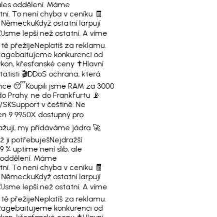
es oddělení. Máme
tní. To není chyba v ceníku 🧾
v Německu
Když ostatní larpují

Jsme lepší než ostatní. A víme
tě přežije
Neplatíš za reklamu.
Ragebaitujeme konkurenci od
kon, křesťanské ceny ✝️
Hlavní
atisti 🎬
DDoS ochrana, která
ence 😴
Koupili jsme RAM za 3000
do Prahy, ne do Frankfurtu 📡
/SK
Support v češtině. Ne
n 9 9950X dostupný pro
ažují, my přidáváme jádra 🚀
 ji potřebuješ
Nejdražší
9 % uptime není slib, ale
oddělení. Máme
tní. To není chyba v ceníku 🧾
v Německu
Když ostatní larpují

Jsme lepší než ostatní. A víme
tě přežije
Neplatíš za reklamu.
Ragebaitujeme konkurenci od