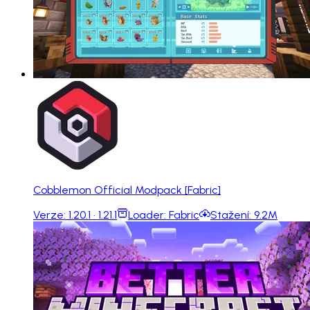
Cobblemon Official Modpack [Fabric]
Verze:
1.20.1 · 1.21.1
Loader:
Fabric
Stažení:
9.2M