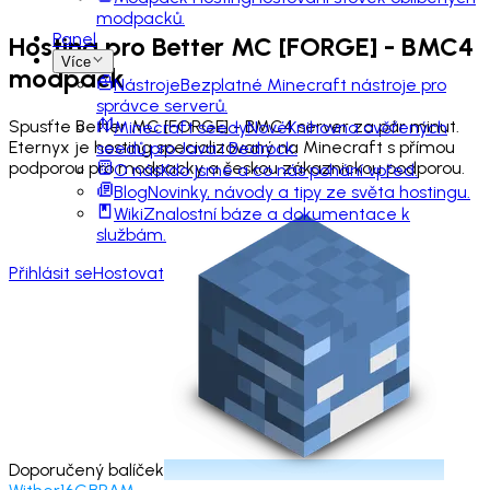
modpacků.
Panel
Hosting pro
Better MC [FORGE] - BMC4
Více
modpack
Nástroje
Bezplatné Minecraft nástroje pro
správce serverů.
Spusťte Better MC [FORGE] - BMC4 server za pár minut.
Minecraft seedy
Nové
Knihovna ověřených
Eternyx je hosting specializovaný na Minecraft s přímou
seedů pro Java i Bedrock.
podporou pro modpacky a českou zákaznickou podporou.
O nás
Kdo jsme a co nás pohání vpřed.
Blog
Novinky, návody a tipy ze světa hostingu.
Wiki
Znalostní báze a dokumentace k
službám.
Přihlásit se
Hostovat
Doporučený balíček