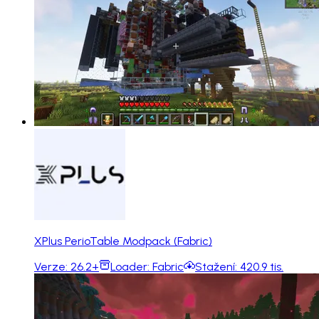
XPlus PerioTable Modpack (Fabric)
Verze:
26.2+
Loader:
Fabric
Stažení:
420.9 tis.