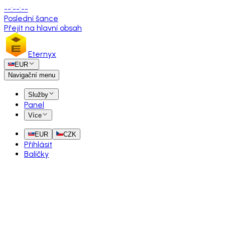
--
:
--
:
--
Poslední šance
Přejít na hlavní obsah
Eternyx
EUR
Navigační menu
Služby
Panel
Více
EUR
CZK
Přihlásit
Balíčky