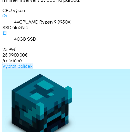
miniherní servery zvládá na parádu.
CPU výkon
4
vCPU
AMD Ryzen 9 9950X
SSD úložiště
40
GB SSD
25.99€
25.99€
0.00€
/měsíčně
Vybrat balíček