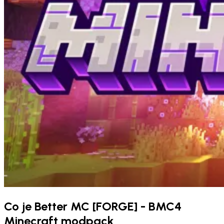
Co je Better MC [FORGE] - BMC4
Minecraft modpack