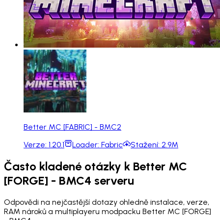
Better MC [FABRIC] - BMC2
Verze:
1.20.1
Loader:
Fabric
Stažení:
2.9M
Často kladené otázky k Better MC
[FORGE] - BMC4 serveru
Odpovědi na nejčastější dotazy ohledně instalace, verze,
RAM nároků a multiplayeru modpacku Better MC [FORGE]