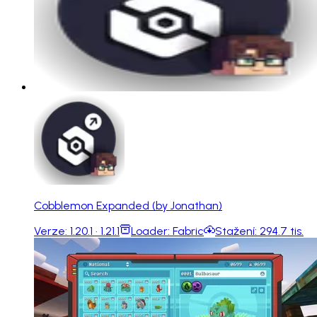
Cobblemon Expanded (by Jonathan)
Verze:
1.20.1 · 1.21.1
Loader:
Fabric
Stažení:
294.7 tis.