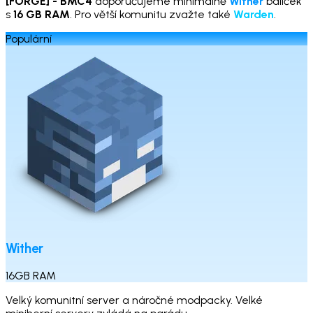
[FORGE] - BMC4
doporučujeme minimálně
Wither
balíček
s
16 GB RAM
. Pro větší komunitu zvažte také
Warden
.
Populární
Wither
16
GB
RAM
Velký komunitní server a náročné modpacky. Velké