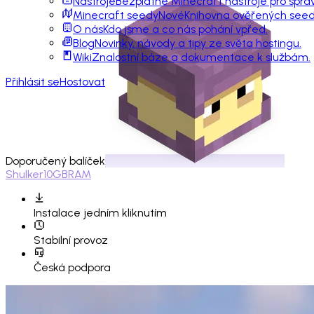
Nástroje
Bezplatné Minecraft nástroje pro sprá
Minecraft seedy
Nové
Knihovna ověřených seedů
O nás
Kdo jsme a co nás pohání vpřed.
Blog
Novinky, návody a tipy ze světa hostingu.
Wiki
Znalostní báze a dokumentace k službám.
Přihlásit se
Hostovat
Doporučený balíček
Shulker
10GB
RAM
Instalace
jedním kliknutím
Stabilní provoz
Česká podpora