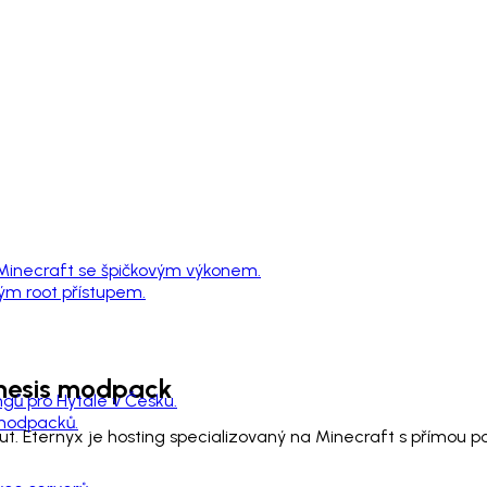
 Minecraft se špičkovým výkonem.
ným root přístupem.
esis
modpack
ngů pro Hytale v Česku.
 modpacků.
t. Eternyx je hosting specializovaný na Minecraft s přímou