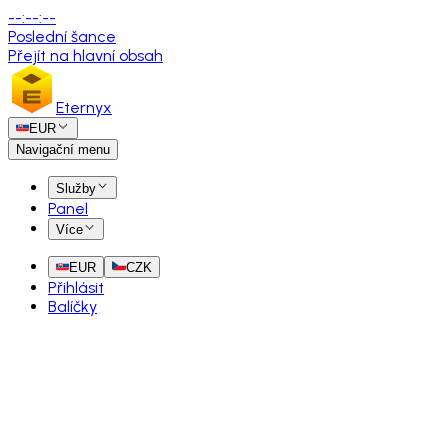
--
:
--
:
--
Poslední šance
Přejít na hlavní obsah
Eternyx
EUR
Navigační menu
Služby
Panel
Více
EUR
CZK
Přihlásit
Balíčky