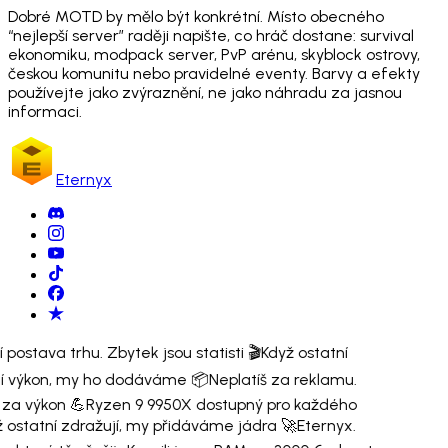
Dobré MOTD by mělo být konkrétní. Místo obecného
“nejlepší server” raději napište, co hráč dostane: survival
ekonomiku, modpack server, PvP arénu, skyblock ostrovy,
českou komunitu nebo pravidelné eventy. Barvy a efekty
používejte jako zvýraznění, ne jako náhradu za jasnou
informaci.
Eternyx
í postava trhu. Zbytek jsou statisti 🎬
Když ostatní
jí výkon, my ho dodáváme 📦
Neplatíš za reklamu.
š za výkon 💪
Ryzen 9 9950X dostupný pro každého
 ostatní zdražují, my přidáváme jádra 🚀
Eternyx.