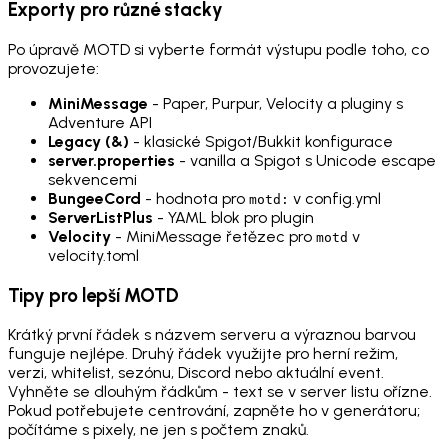
Exporty pro různé stacky
Po úpravě MOTD si vyberte formát výstupu podle toho, co
provozujete:
MiniMessage
- Paper, Purpur, Velocity a pluginy s
Adventure API
Legacy (&)
- klasické Spigot/Bukkit konfigurace
server.properties
- vanilla a Spigot s Unicode escape
sekvencemi
BungeeCord
- hodnota pro
v config.yml
motd:
ServerListPlus
- YAML blok pro plugin
Velocity
- MiniMessage řetězec pro
v
motd
velocity.toml
Tipy pro lepší MOTD
Krátký první řádek s názvem serveru a výraznou barvou
funguje nejlépe. Druhý řádek využijte pro herní režim,
verzi, whitelist, sezónu, Discord nebo aktuální event.
Vyhněte se dlouhým řádkům - text se v server listu ořízne.
Pokud potřebujete centrování, zapněte ho v generátoru;
počítáme s pixely, ne jen s počtem znaků.