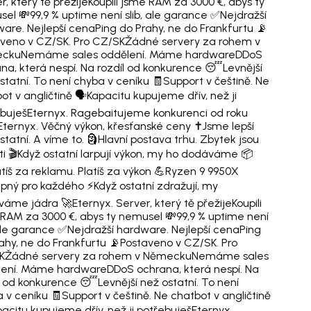
r, který tě přežije
Koupili jsme RAM za 3000 €, abys ty
sel 💸
99,9 % uptime není slib, ale garance ✅
Nejdražší
are. Nejlepší cena
Ping do Prahy, ne do Frankfurtu 📡
veno v CZ/SK. Pro CZ/SK
Žádné servery za rohem v
cku
Nemáme sales oddělení. Máme hardware
DDoS
na, která nespí. Na rozdíl od konkurence 😴
Levnější
statní. To není chyba v ceníku 🧾
Support v češtině. Ne
ot v angličtině 🗣️
Kapacitu kupujeme dřív, než ji
buješ
Eternyx. Ragebaitujeme konkurenci od roku
Eternyx. Věčný výkon, křesťanské ceny ✝️
Jsme lepší
statní. A víme to. 🗿
Hlavní postava trhu. Zbytek jsou
ti 🎬
Když ostatní larpují výkon, my ho dodáváme 📦
tíš za reklamu. Platíš za výkon 💪
Ryzen 9 9950X
pný pro každého ⚡
Když ostatní zdražují, my
váme jádra 🚀
Eternyx. Server, který tě přežije
Koupili
RAM za 3000 €, abys ty nemusel 💸
99,9 % uptime není
 ale garance ✅
Nejdražší hardware. Nejlepší cena
Ping
ahy, ne do Frankfurtu 📡
Postaveno v CZ/SK. Pro
K
Žádné servery za rohem v Německu
Nemáme sales
lení. Máme hardware
DDoS ochrana, která nespí. Na
l od konkurence 😴
Levnější než ostatní. To není
 v ceníku 🧾
Support v češtině. Ne chatbot v angličtině
acitu kupujeme dřív, než ji potřebuješ
Eternyx.