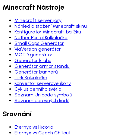
Minecraft Nástroje
Minecraft server jary
Náhled a stažení Minecraft skinu
Konfigurátor Minecraft balíčku
Nether Portal Kalkulačka
Small Caps Generátor
ViaVersion generátor
MOTD generátor
Generátor kruhů
Generátor armor standu
Generátor bannerů
Tick Kalkulačka
Konvertor serverové ikony
Cyklus denního světla
Seznam Unicode symbolů
Seznam barevných kódů
Srovnání
Eternyx vs Hicoria
Eternyx vs Czech Chillout