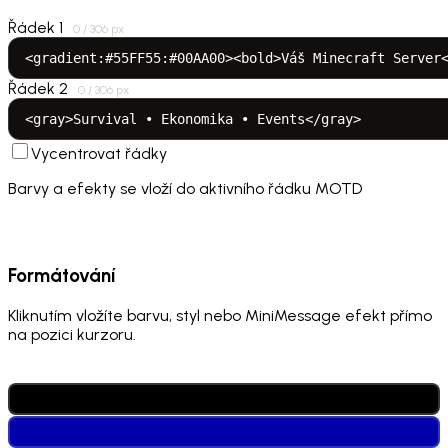
Auto
Řádek 1
0 / 306 px
Řádek 2
0 / 306 px
Vycentrovat řádky
Barvy a efekty se vloží do aktivního řádku MOTD
Survival
Skyblock
PvP
Legacy
Rainbow
Formátování
Kliknutím vložíte barvu, styl nebo MiniMessage efekt přímo
na pozici kurzoru.
BARVY (&)