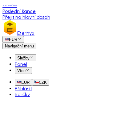
--
:
--
:
--
Poslední šance
Přejít na hlavní obsah
Eternyx
EUR
Navigační menu
Služby
Panel
Více
EUR
CZK
Přihlásit
Balíčky