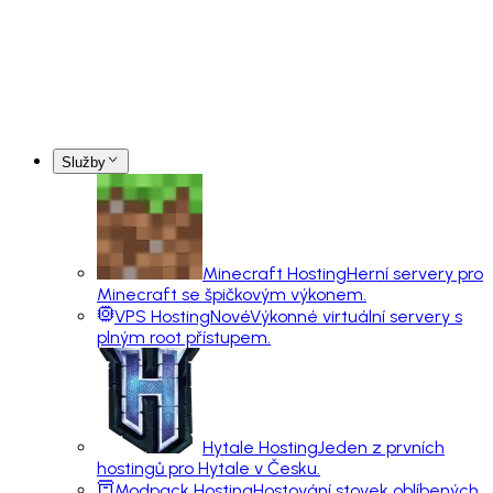
Služby
Minecraft Hosting
Herní servery pro
Minecraft se špičkovým výkonem.
VPS Hosting
Nové
Výkonné virtuální servery s
plným root přístupem.
Hytale Hosting
Jeden z prvních
hostingů pro Hytale v Česku.
Modpack Hosting
Hostování stovek oblíbených