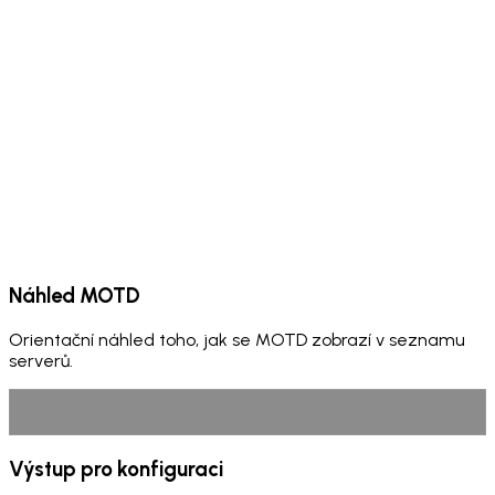
STYLY
Tučné
Podtržené
Kurzíva
Přeškrtnuté
Zamaskované
Reset
MINIMESSAGE TAGY
Tučné
Kurzíva
Podtržené
Přeškrtnuté
Zamaskované
Červená
Zelená
Modrá
Zlatá
Hex barva
Gradient
Rainbow
Reset
Náhled MOTD
Orientační náhled toho, jak se MOTD zobrazí v seznamu
serverů.
Výstup pro konfiguraci