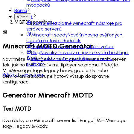
modpacků.
Domů
Panel
Nástroje
Více
MOTD generátor
Nástroje
Bezplatné Minecraft nástroje pro
správce serverů.
Minecraft seedy
Nové
Knihovna ověřených
seedů pro Java i Bedrock.
Minecraft MOTD Generátor
O nás
Kdo jsme a co nás pohání vpřed.
Blog
Novinky, návody a tipy ze světa hostingu.
Wiki
Znalostní báze a dokumentace k
Navrhněte Message of the Day pro váš Minecraft server
službám.
tak, jak ho hráči uvidí v multiplayer seznamu. Přidejte
MiniMessage tagy, legacy barvy, gradienty nebo
Přihlásit se
Hostovat
centrování a zkopírujte hotový výstup do správné
konfigurace.
Generátor Minecraft MOTD
Text MOTD
Dva řádky pro Minecraft server list. Fungují MiniMessage
tagy i legacy &-kódy.