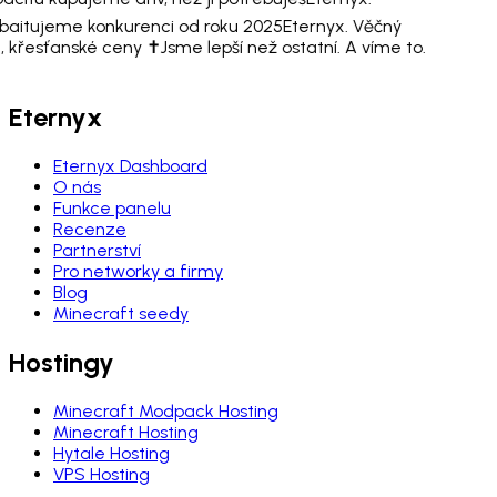
aitujeme konkurenci od roku 2025
Eternyx. Věčný
, křesťanské ceny ✝️
Jsme lepší než ostatní. A víme to.
Eternyx
Eternyx Dashboard
O nás
Funkce panelu
Recenze
Partnerství
Pro networky a firmy
Blog
Minecraft seedy
Hostingy
Minecraft Modpack Hosting
Minecraft Hosting
Hytale Hosting
VPS Hosting