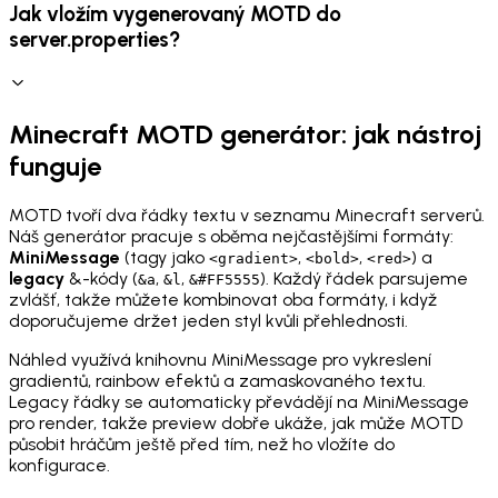
Jak vložím vygenerovaný MOTD do
server.properties?
Minecraft MOTD generátor: jak nástroj
funguje
MOTD tvoří dva řádky textu v seznamu Minecraft serverů.
Náš generátor pracuje s oběma nejčastějšími formáty:
MiniMessage
(tagy jako
,
,
) a
<gradient>
<bold>
<red>
legacy
&-kódy (
,
,
). Každý řádek parsujeme
&a
&l
&#FF5555
zvlášť, takže můžete kombinovat oba formáty, i když
doporučujeme držet jeden styl kvůli přehlednosti.
Náhled využívá knihovnu MiniMessage pro vykreslení
gradientů, rainbow efektů a zamaskovaného textu.
Legacy řádky se automaticky převádějí na MiniMessage
pro render, takže preview dobře ukáže, jak může MOTD
působit hráčům ještě před tím, než ho vložíte do
konfigurace.