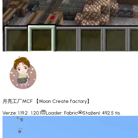
月亮工厂MCF 【Moon Create factory】
Verze:
1.19.2 · 1.20.1
Loader:
Fabric
Stažení:
492.5 tis.