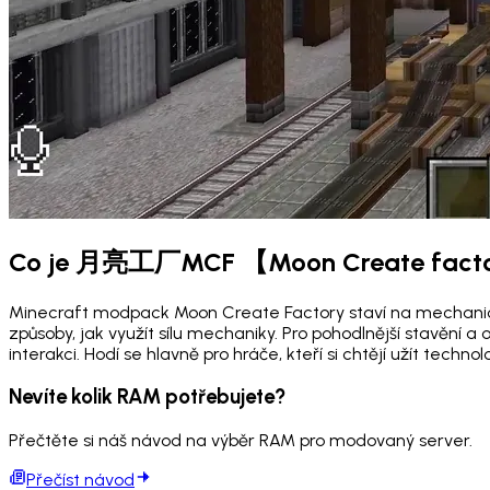
Co je 月亮工厂MCF 【Moon Create facto
Minecraft modpack Moon Create Factory staví na mechanické
způsoby, jak využít sílu mechaniky. Pro pohodlnější stavění a 
interakci. Hodí se hlavně pro hráče, kteří si chtějí užít tech
Nevíte kolik RAM potřebujete?
Přečtěte si náš návod na výběr RAM pro modovaný server.
Přečíst návod