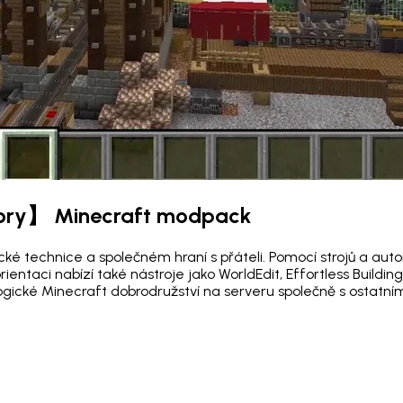
ry】 Minecraft modpack
 technice a společném hraní s přáteli. Pomocí strojů a auto
orientaci nabízí také nástroje jako WorldEdit, Effortless Buildi
nologické Minecraft dobrodružství na serveru společně s ostatním