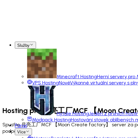
Služby
Minecraft Hosting
Herní servery pro
VPS Hosting
Nové
Výkonné virtuální servery s pl
Hosting pro
月亮工厂MCF 【Moon Create
Hytale Hosting
Jeden z prvních hosti
Modpack Hosting
Hostování stovek oblíbených
Spusťte 月亮工厂MCF 【Moon Create factory】 server za pár mi
Panel
podporou.
Více