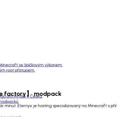
 Minecraft se špičkovým výkonem.
ným root přístupem.
 factory】
modpack
ngů pro Hytale v Česku.
 modpacků.
nut. Eternyx je hosting specializovaný na Minecraft s př