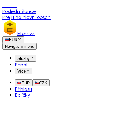
--
:
--
:
--
Poslední šance
Přejít na hlavní obsah
Eternyx
EUR
Navigační menu
Služby
Panel
Více
EUR
CZK
Přihlásit
Balíčky