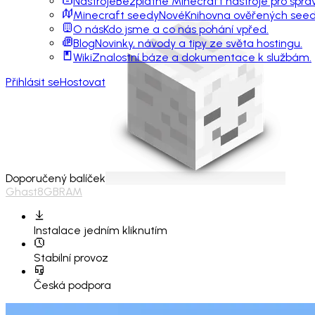
Nástroje
Bezplatné Minecraft nástroje pro sprá
Minecraft seedy
Nové
Knihovna ověřených seedů
O nás
Kdo jsme a co nás pohání vpřed.
Blog
Novinky, návody a tipy ze světa hostingu.
Wiki
Znalostní báze a dokumentace k službám.
Přihlásit se
Hostovat
Doporučený balíček
Ghast
8GB
RAM
Instalace
jedním kliknutím
Stabilní provoz
Česká podpora