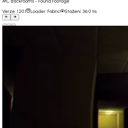
MC Backrooms - Found Footage
Verze:
1.20.1
Loader:
Fabric
Stažení:
36.0 tis.