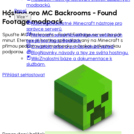
modpacků.
Panel
Hosting pro
MC Backrooms - Found
Více
Footage
modpack
Nástroje
Bezplatné Minecraft nástroje pro
správce serverů.
Spusťte MC Backrooms - Found Footage server za pár
Minecraft seedy
Nové
Knihovna ověřených
minut. Eternyx je hosting specializovaný na Minecraft s
seedů pro Java i Bedrock.
přímou podporou pro modpacky a českou zákaznickou
O nás
Kdo jsme a co nás pohání vpřed.
podporou.
Blog
Novinky, návody a tipy ze světa hostingu.
Wiki
Znalostní báze a dokumentace k
službám.
Přihlásit se
Hostovat