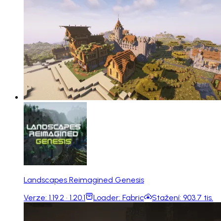
Landscapes Reimagined Genesis
Verze:
1.19.2 · 1.20.1
Loader:
Fabric
Stažení:
903.7 tis.