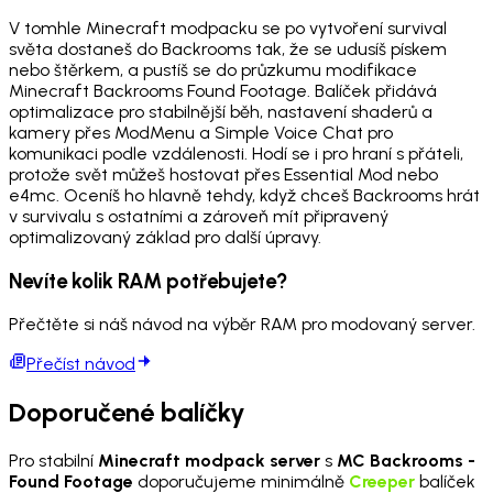
V tomhle Minecraft modpacku se po vytvoření survival
světa dostaneš do Backrooms tak, že se udusíš pískem
nebo štěrkem, a pustíš se do průzkumu modifikace
Minecraft Backrooms Found Footage. Balíček přidává
optimalizace pro stabilnější běh, nastavení shaderů a
kamery přes ModMenu a Simple Voice Chat pro
komunikaci podle vzdálenosti. Hodí se i pro hraní s přáteli,
protože svět můžeš hostovat přes Essential Mod nebo
e4mc. Oceníš ho hlavně tehdy, když chceš Backrooms hrát
v survivalu s ostatními a zároveň mít připravený
optimalizovaný základ pro další úpravy.
Nevíte kolik RAM potřebujete?
Přečtěte si náš návod na výběr RAM pro modovaný server.
Přečíst návod
Doporučené balíčky
Pro stabilní
Minecraft modpack server
s
MC Backrooms -
Found Footage
doporučujeme minimálně
Creeper
balíček