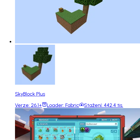
SkyBlock Plus
Verze:
26.1+
Loader:
Fabric
Stažení:
442.4 tis.