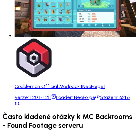
Cobblemon Official Modpack [NeoForge]
Verze:
1.20.1 · 1.21.1
Loader:
NeoForge
Stažení:
621.6
tis.
Často kladené otázky k MC Backrooms
- Found Footage serveru