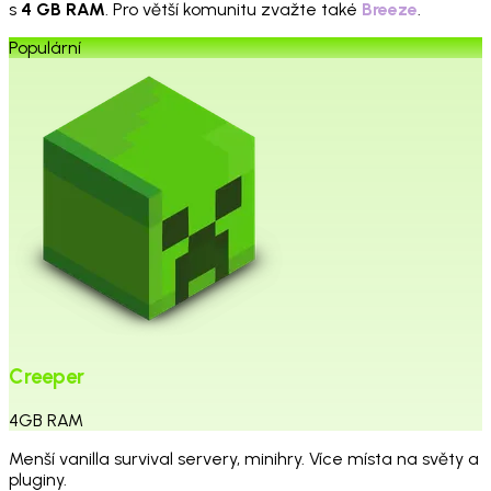
s
4 GB RAM
. Pro větší komunitu zvažte také
Breeze
.
Populární
Creeper
4
GB
RAM
Menší vanilla survival servery, minihry. Více místa na světy a
pluginy.