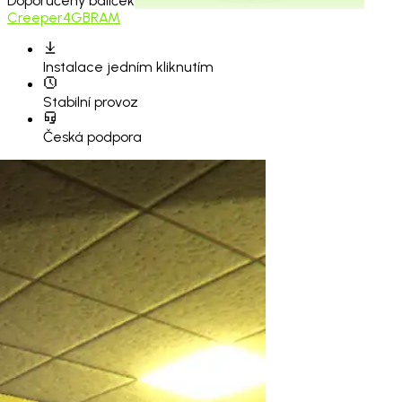
Doporučený balíček
Creeper
4GB
RAM
Instalace
jedním kliknutím
Stabilní provoz
Česká podpora