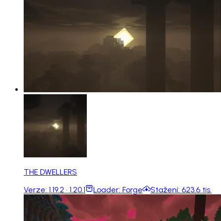
THE DWELLERS
Verze:
1.19.2 · 1.20.1
Loader:
Forge
Stažení:
623.6 tis.