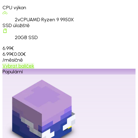
CPU výkon
2
vCPU
AMD Ryzen 9 9950X
SSD úložiště
20
GB SSD
6.99€
6.99€
0.00€
/měsíčně
Vybrat balíček
Populární