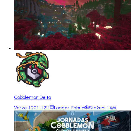
Cobblemon Delta
Verze:
1.20.1 · 1.21.1
Loader:
Fabric
Stažení:
1.4M