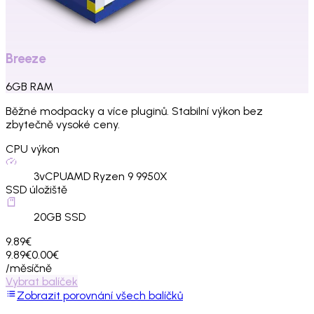
Breeze
6
GB
RAM
Běžné modpacky a více pluginů. Stabilní výkon bez
zbytečně vysoké ceny.
CPU výkon
3
vCPU
AMD Ryzen 9 9950X
SSD úložiště
20
GB SSD
9.89€
9.89€
0.00€
/měsíčně
Vybrat balíček
Zobrazit porovnání všech balíčků