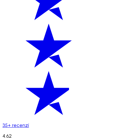
35+ recenzí
4.62