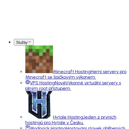
Služby
Minecraft Hosting
Herní servery pro
Minecraft se špičkovým výkonem.
VPS Hosting
Nové
Výkonné virtuální servery s
plným root přístupem.
Hytale Hosting
Jeden z prvních
hostingů pro Hytale v Česku.
Modpack Hosting
Hostování stovek oblíbených