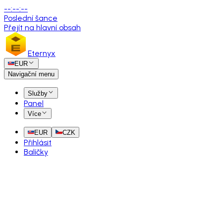
--
:
--
:
--
Poslední šance
Přejít na hlavní obsah
Eternyx
EUR
Navigační menu
Služby
Panel
Více
EUR
CZK
Přihlásit
Balíčky