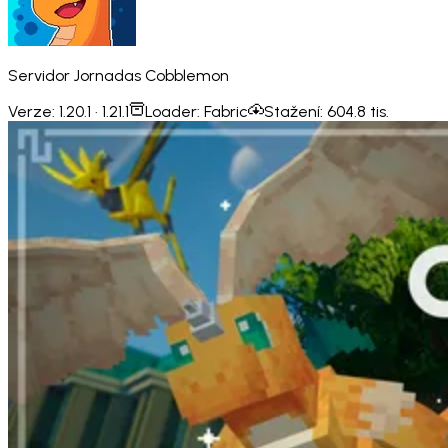
Servidor Jornadas Cobblemon
Verze:
1.20.1 · 1.21.1
Loader:
Fabric
Stažení:
604.8 tis.