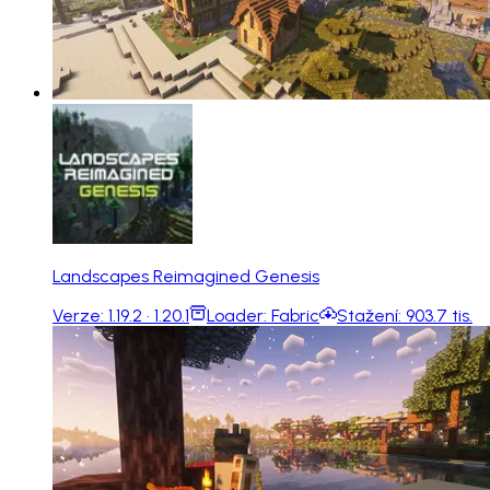
Landscapes Reimagined Genesis
Verze:
1.19.2 · 1.20.1
Loader:
Fabric
Stažení:
903.7 tis.