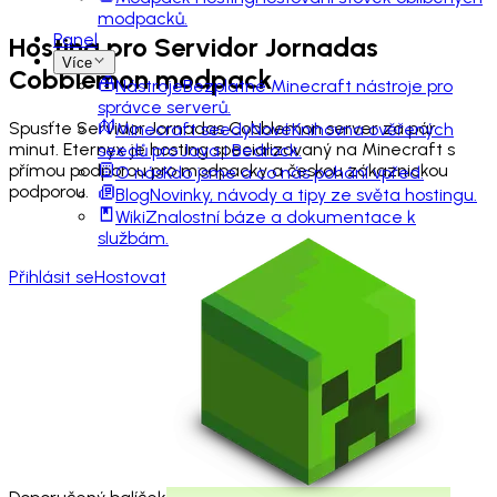
modpacků.
Panel
Hosting pro
Servidor Jornadas
Více
Cobblemon
modpack
Nástroje
Bezplatné Minecraft nástroje pro
správce serverů.
Spusťte Servidor Jornadas Cobblemon server za pár
Minecraft seedy
Nové
Knihovna ověřených
minut. Eternyx je hosting specializovaný na Minecraft s
seedů pro Java i Bedrock.
přímou podporou pro modpacky a českou zákaznickou
O nás
Kdo jsme a co nás pohání vpřed.
podporou.
Blog
Novinky, návody a tipy ze světa hostingu.
Wiki
Znalostní báze a dokumentace k
službám.
Přihlásit se
Hostovat