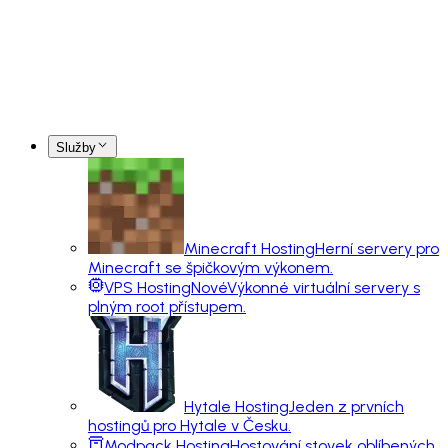
Služby
Minecraft Hosting
Herní servery pro
Minecraft se špičkovým výkonem.
VPS Hosting
Nové
Výkonné virtuální servery s
plným root přístupem.
Hytale Hosting
Jeden z prvních
hostingů pro Hytale v Česku.
Modpack Hosting
Hostování stovek oblíbených