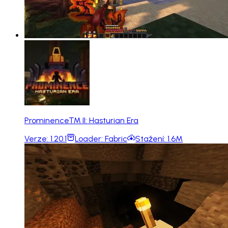
Prominence™ II: Hasturian Era
Verze:
1.20.1
Loader:
Fabric
Stažení:
1.6M