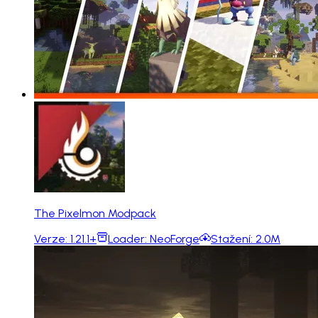
The Pixelmon Modpack
Verze:
1.21.1+
Loader:
NeoForge
Stažení:
2.0M