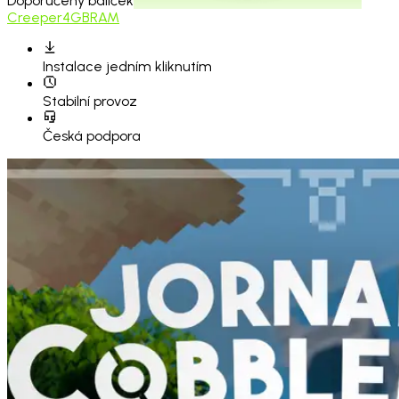
Doporučený balíček
Creeper
4GB
RAM
Instalace
jedním kliknutím
Stabilní provoz
Česká podpora