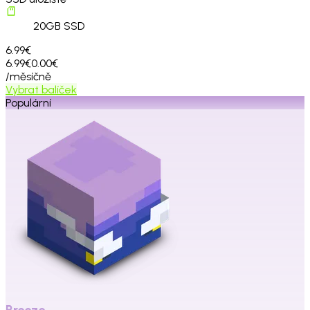
20
GB SSD
6.99€
6.99€
0.00€
/měsíčně
Vybrat balíček
Populární