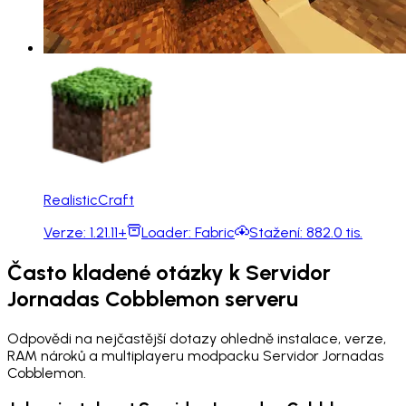
RealisticCraft
Verze:
1.21.11+
Loader:
Fabric
Stažení:
882.0 tis.
Často kladené otázky k Servidor
Jornadas Cobblemon serveru
Odpovědi na nejčastější dotazy ohledně instalace, verze,
RAM nároků a multiplayeru modpacku Servidor Jornadas
Cobblemon.