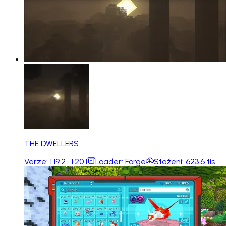
THE DWELLERS
Verze:
1.19.2 · 1.20.1
Loader:
Forge
Stažení:
623.6 tis.