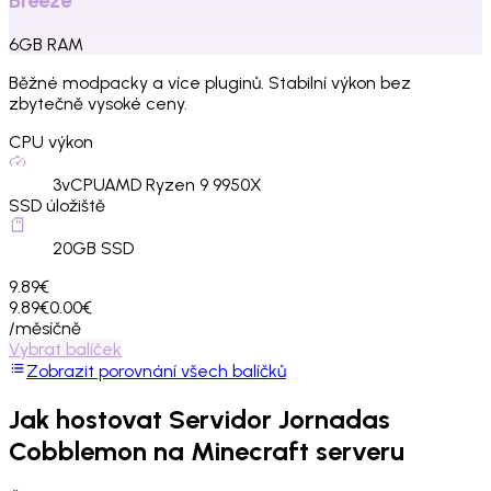
Breeze
6
GB
RAM
Běžné modpacky a více pluginů. Stabilní výkon bez
zbytečně vysoké ceny.
CPU výkon
3
vCPU
AMD Ryzen 9 9950X
SSD úložiště
20
GB SSD
9.89€
9.89€
0.00€
/měsíčně
Vybrat balíček
Zobrazit porovnání všech balíčků
Jak hostovat
Servidor Jornadas
Cobblemon
na Minecraft serveru