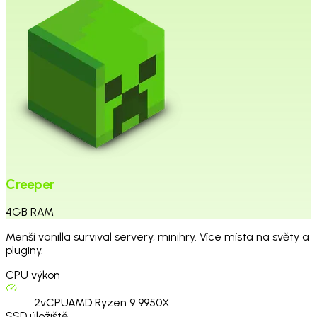
Creeper
4
GB
RAM
Menší vanilla survival servery, minihry. Více místa na světy a
pluginy.
CPU výkon
2
vCPU
AMD Ryzen 9 9950X
SSD úložiště