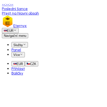
--
:
--
:
--
Poslední šance
Přejít na hlavní obsah
Eternyx
EUR
Navigační menu
Služby
Panel
Více
EUR
CZK
Přihlásit
Balíčky