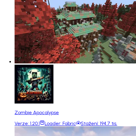
Zombie Apocalypse
Verze:
1.20.1
Loader:
Fabric
Stažení:
194.7 tis.