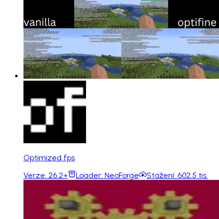
Optimized fps
Verze:
26.2+
Loader:
NeoForge
Stažení:
602.5 tis.