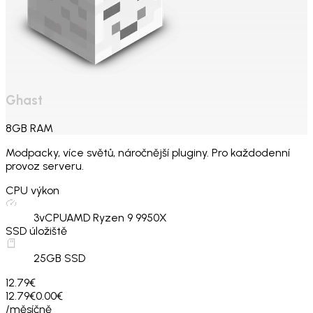
Ghast
8
GB
RAM
Modpacky, více světů, náročnější pluginy. Pro každodenní
provoz serveru.
CPU výkon
3
vCPU
AMD Ryzen 9 9950X
SSD úložiště
25
GB SSD
12.79€
12.79€
0.00€
/měsíčně