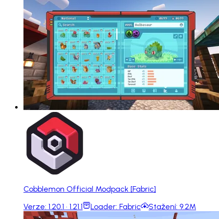
Cobblemon Official Modpack [Fabric]
Verze:
1.20.1 · 1.21.1
Loader:
Fabric
Stažení:
9.2M