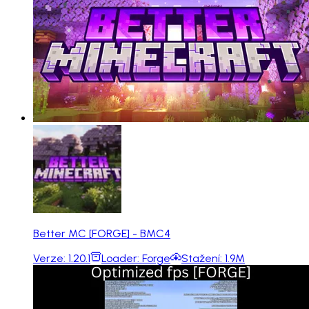
Better MC [FORGE] - BMC4
Verze:
1.20.1
Loader:
Forge
Stažení:
1.9M