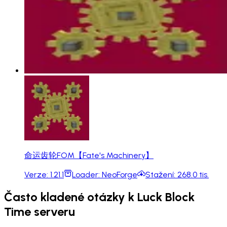
命运齿轮FOM【Fate's Machinery】
Verze:
1.21.1
Loader:
NeoForge
Stažení:
268.0 tis.
Často kladené otázky k Luck Block
Time serveru