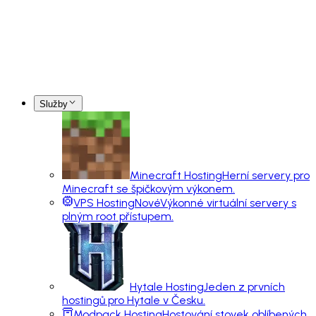
Služby
Minecraft Hosting
Herní servery pro
Minecraft se špičkovým výkonem.
VPS Hosting
Nové
Výkonné virtuální servery s
plným root přístupem.
Hytale Hosting
Jeden z prvních
hostingů pro Hytale v Česku.
Modpack Hosting
Hostování stovek oblíbených