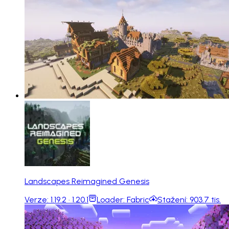
Landscapes Reimagined Genesis
Verze:
1.19.2 · 1.20.1
Loader:
Fabric
Stažení:
903.7 tis.