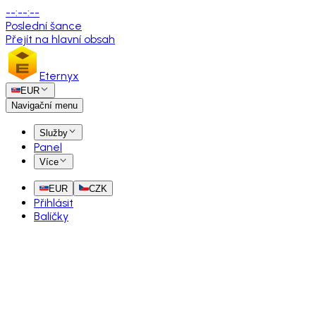
--
:
--
:
--
Poslední šance
Přejít na hlavní obsah
Eternyx
EUR
Navigační menu
Služby
Panel
Více
EUR
CZK
Přihlásit
Balíčky