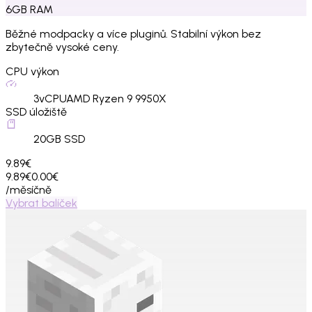
6
GB
RAM
Běžné modpacky a více pluginů. Stabilní výkon bez
zbytečně vysoké ceny.
CPU výkon
3
vCPU
AMD Ryzen 9 9950X
SSD úložiště
20
GB SSD
9.89€
9.89€
0.00€
/měsíčně
Vybrat balíček