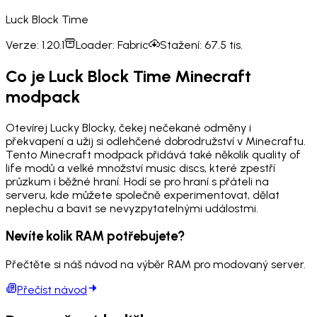
Luck Block Time
Verze:
1.20.1
Loader:
Fabric
Stažení:
67.5 tis.
Co je Luck Block Time Minecraft
modpack
Otevírej Lucky Blocky, čekej nečekané odměny i
překvapení a užij si odlehčené dobrodružství v Minecraftu.
Tento Minecraft modpack přidává také několik quality of
life modů a velké množství music discs, které zpestří
průzkum i běžné hraní. Hodí se pro hraní s přáteli na
serveru, kde můžete společně experimentovat, dělat
neplechu a bavit se nevyzpytatelnými událostmi.
Nevíte kolik RAM potřebujete?
Přečtěte si náš návod na výběr RAM pro modovaný server.
Přečíst návod