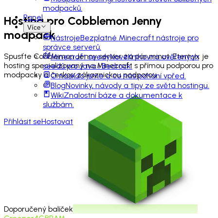
modpacků.
Panel
Hosting pro
Cobblemon Jenny
Více
modpack
Nástroje
Bezplatné Minecraft nástroje pro
správce serverů.
Spusťte Cobblemon Jenny server za pár minut. Eternyx je
Minecraft seedy
Nové
Knihovna ověřených
hosting specializovaný na Minecraft s přímou podporou pro
seedů pro Java i Bedrock.
modpacky a českou zákaznickou podporou.
O nás
Kdo jsme a co nás pohání vpřed.
Blog
Novinky, návody a tipy ze světa hostingu.
Wiki
Znalostní báze a dokumentace k
službám.
Přihlásit se
Hostovat
Doporučený balíček