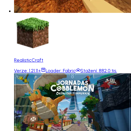
RealisticCraft
Verze:
1.21.11+
Loader:
Fabric
Stažení:
882.0 tis.