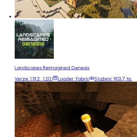
Landscapes Reimagined Genesis
Verze:
1.19.2 · 1.20.1
Loader:
Fabric
Stažení:
903.7 tis.