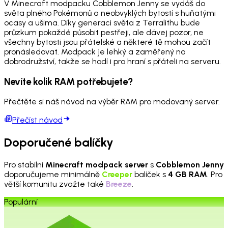
V Minecraft modpacku Cobblemon Jenny se vydáš do
světa plného Pokémonů a neobvyklých bytostí s huňatými
ocasy a ušima. Díky generaci světa z Terralithu bude
průzkum pokaždé působit pestřeji, ale dávej pozor, ne
všechny bytosti jsou přátelské a některé tě mohou začít
pronásledovat. Modpack je lehký a zaměřený na
dobrodružství, takže se hodí i pro hraní s přáteli na serveru.
Nevíte kolik RAM potřebujete?
Přečtěte si náš návod na výběr RAM pro modovaný server.
Přečíst návod
Doporučené balíčky
Pro stabilní
Minecraft modpack server
s
Cobblemon Jenny
doporučujeme minimálně
Creeper
balíček s
4 GB RAM
. Pro
větší komunitu zvažte také
Breeze
.
Populární