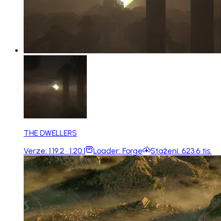
THE DWELLERS
Verze:
1.19.2 · 1.20.1
Loader:
Forge
Stažení:
623.6 tis.