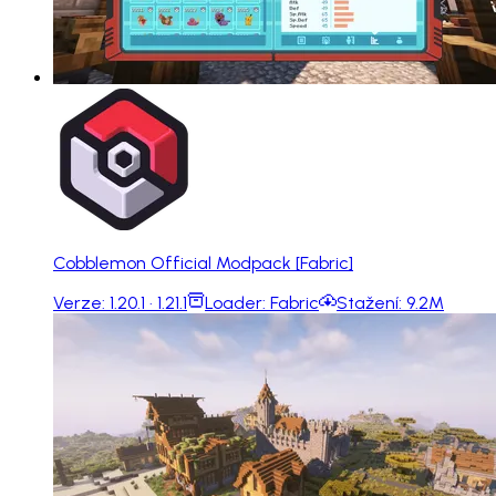
Cobblemon Official Modpack [Fabric]
Verze:
1.20.1 · 1.21.1
Loader:
Fabric
Stažení:
9.2M