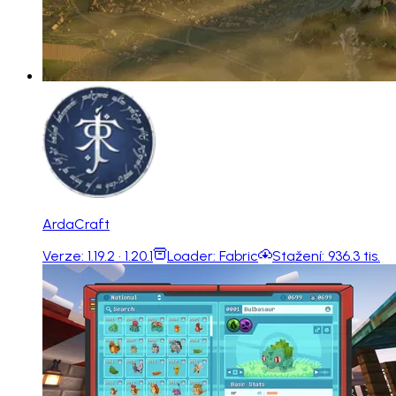
ArdaCraft
Verze:
1.19.2 · 1.20.1
Loader:
Fabric
Stažení:
936.3 tis.