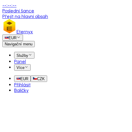
--
:
--
:
--
Poslední šance
Přejít na hlavní obsah
Eternyx
EUR
Navigační menu
Služby
Panel
Více
EUR
CZK
Přihlásit
Balíčky