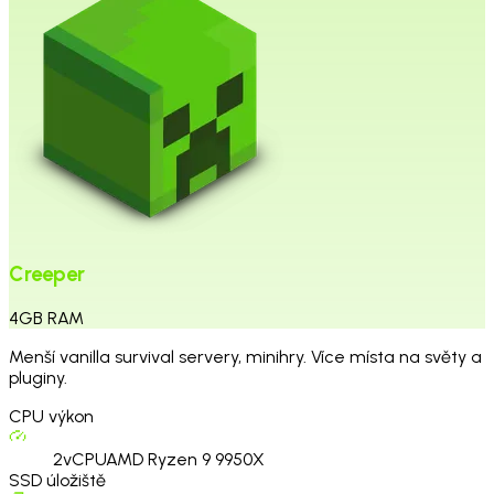
Creeper
4
GB
RAM
Menší vanilla survival servery, minihry. Více místa na světy a
pluginy.
CPU výkon
2
vCPU
AMD Ryzen 9 9950X
SSD úložiště