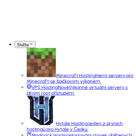
Služby
Minecraft Hosting
Herní servery pro
Minecraft se špičkovým výkonem.
VPS Hosting
Nové
Výkonné virtuální servery s
plným root přístupem.
Hytale Hosting
Jeden z prvních
hostingů pro Hytale v Česku.
Modpack Hosting
Hostování stovek oblíbených