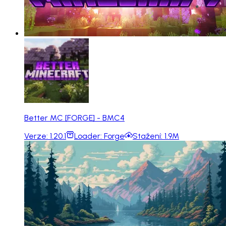
Better MC [FORGE] - BMC4
Verze:
1.20.1
Loader:
Forge
Stažení:
1.9M