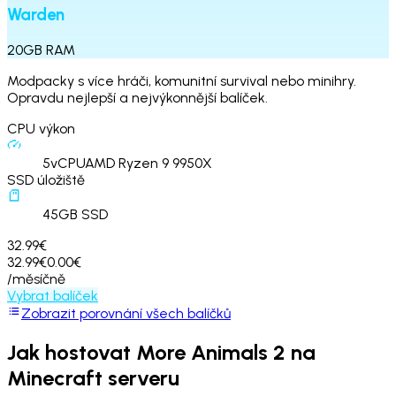
Warden
20
GB
RAM
Modpacky s více hráči, komunitní survival nebo minihry.
Opravdu nejlepší a nejvýkonnější balíček.
CPU výkon
5
vCPU
AMD Ryzen 9 9950X
SSD úložiště
45
GB SSD
32.99€
32.99€
0.00€
/měsíčně
Vybrat balíček
Zobrazit porovnání všech balíčků
Jak hostovat
More Animals 2
na
Minecraft serveru