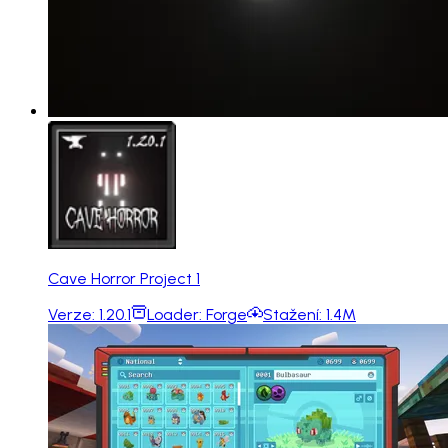
Cave Horror Project 1
Verze:
1.20.1
Loader:
Forge
Stažení:
1.4M