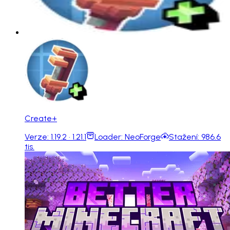
Create+
Verze:
1.19.2 · 1.21.1
Loader:
NeoForge
Stažení:
986.6
tis.