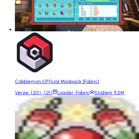
Cobblemon Official Modpack [Fabric]
Verze:
1.20.1 · 1.21.1
Loader:
Fabric
Stažení:
9.2M