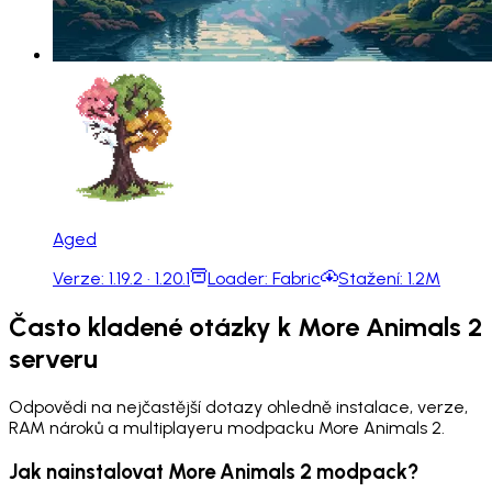
Aged
Verze:
1.19.2 · 1.20.1
Loader:
Fabric
Stažení:
1.2M
Často kladené otázky k More Animals 2
serveru
Odpovědi na nejčastější dotazy ohledně instalace, verze,
RAM nároků a multiplayeru modpacku More Animals 2.
Jak nainstalovat More Animals 2 modpack?