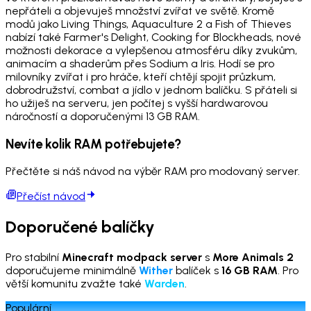
nepřáteli a objevuješ množství zvířat ve světě. Kromě
modů jako Living Things, Aquaculture 2 a Fish of Thieves
nabízí také Farmer's Delight, Cooking for Blockheads, nové
možnosti dekorace a vylepšenou atmosféru díky zvukům,
animacím a shaderům přes Sodium a Iris. Hodí se pro
milovníky zvířat i pro hráče, kteří chtějí spojit průzkum,
dobrodružství, combat a jídlo v jednom balíčku. S přáteli si
ho užiješ na serveru, jen počítej s vyšší hardwarovou
náročností a doporučenými 13 GB RAM.
Nevíte kolik RAM potřebujete?
Přečtěte si náš návod na výběr RAM pro modovaný server.
Přečíst návod
Doporučené balíčky
Pro stabilní
Minecraft modpack server
s
More Animals 2
doporučujeme minimálně
Wither
balíček s
16 GB RAM
. Pro
větší komunitu zvažte také
Warden
.
Populární