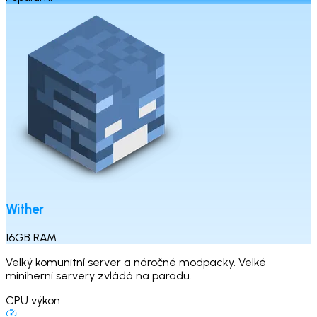
Wither
16
GB
RAM
Velký komunitní server a náročné modpacky. Velké
miniherní servery zvládá na parádu.
CPU výkon