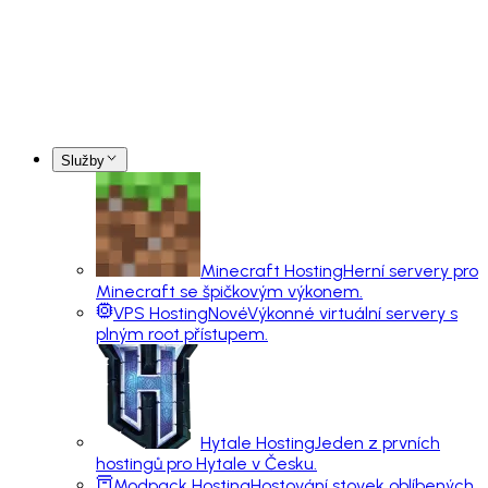
Služby
Minecraft Hosting
Herní servery pro
Minecraft se špičkovým výkonem.
VPS Hosting
Nové
Výkonné virtuální servery s
plným root přístupem.
Hytale Hosting
Jeden z prvních
hostingů pro Hytale v Česku.
Modpack Hosting
Hostování stovek oblíbených