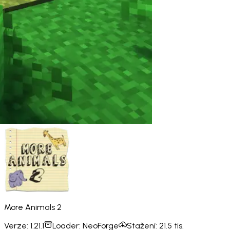
More Animals 2
Verze:
1.21.1
Loader:
NeoForge
Stažení:
21.5 tis.