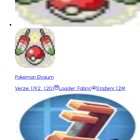
Pokemon Elysium
Verze:
1.19.2 · 1.20.1
Loader:
Fabric
Stažení:
1.2M