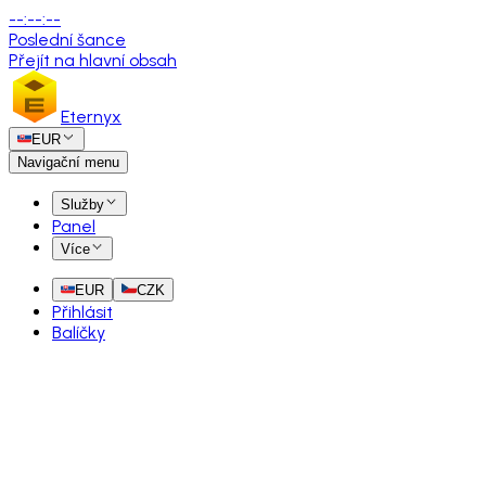
--
:
--
:
--
Poslední šance
Přejít na hlavní obsah
Eternyx
EUR
Navigační menu
Služby
Panel
Více
EUR
CZK
Přihlásit
Balíčky