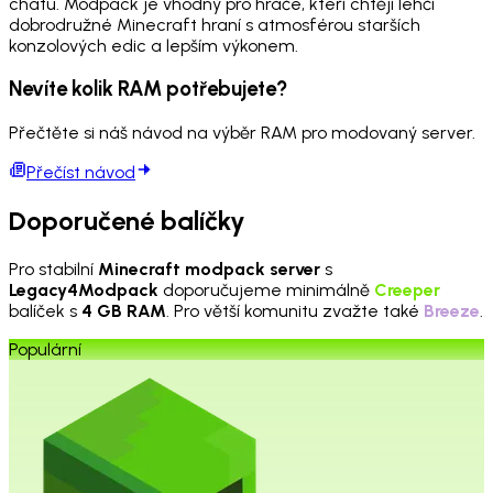
chatu. Modpack je vhodný pro hráče, kteří chtějí lehčí
dobrodružné Minecraft hraní s atmosférou starších
konzolových edic a lepším výkonem.
Nevíte kolik RAM potřebujete?
Přečtěte si náš návod na výběr RAM pro modovaný server.
Přečíst návod
Doporučené balíčky
Pro stabilní
Minecraft modpack server
s
Legacy4Modpack
doporučujeme minimálně
Creeper
balíček s
4 GB RAM
. Pro větší komunitu zvažte také
Breeze
.
Populární