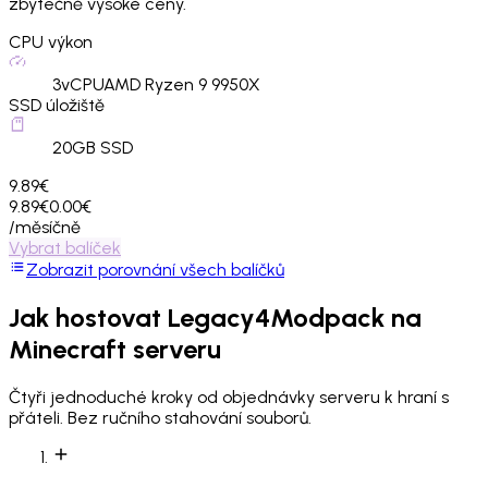
zbytečně vysoké ceny.
CPU výkon
3
vCPU
AMD Ryzen 9 9950X
SSD úložiště
20
GB SSD
9.89€
9.89€
0.00€
/měsíčně
Vybrat balíček
Zobrazit porovnání všech balíčků
Jak hostovat
Legacy4Modpack
na
Minecraft serveru
Čtyři jednoduché kroky od objednávky serveru k hraní s
přáteli. Bez ručního stahování souborů.