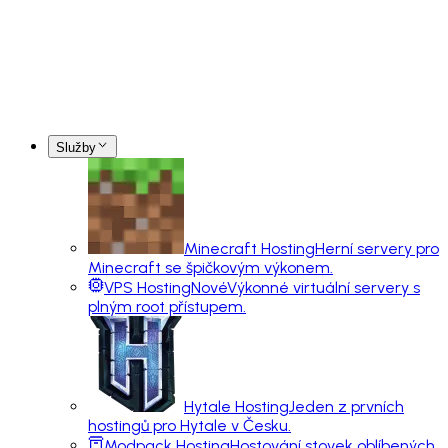
Služby
Minecraft Hosting
Herní servery pro
Minecraft se špičkovým výkonem.
VPS Hosting
Nové
Výkonné virtuální servery s
plným root přístupem.
Hytale Hosting
Jeden z prvních
hostingů pro Hytale v Česku.
Modpack Hosting
Hostování stovek oblíbených