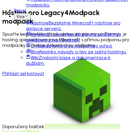
modpacků.
Panel
Hosting pro
Legacy4Modpack
Více
modpack
Nástroje
Bezplatné Minecraft nástroje pro
správce serverů.
Spusťte Legacy4Modpack server za pár minut. Eternyx je
Minecraft seedy
Nové
Knihovna ověřených
hosting specializovaný na Minecraft s přímou podporou pro
seedů pro Java i Bedrock.
modpacky a českou zákaznickou podporou.
O nás
Kdo jsme a co nás pohání vpřed.
Blog
Novinky, návody a tipy ze světa hostingu.
Wiki
Znalostní báze a dokumentace k
službám.
Přihlásit se
Hostovat
Doporučený balíček