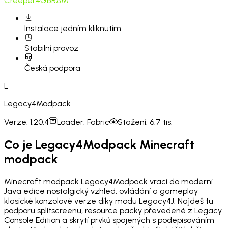
Creeper
4GB
RAM
Instalace
jedním kliknutím
Stabilní provoz
Česká podpora
L
Legacy4Modpack
Verze:
1.20.4
Loader:
Fabric
Stažení:
6.7 tis.
Co je Legacy4Modpack Minecraft
modpack
Minecraft modpack Legacy4Modpack vrací do moderní
Java edice nostalgický vzhled, ovládání a gameplay
klasické konzolové verze díky modu Legacy4J. Najdeš tu
podporu splitscreenu, resource packy převedené z Legacy
Console Edition a skrytí prvků spojených s podepisováním