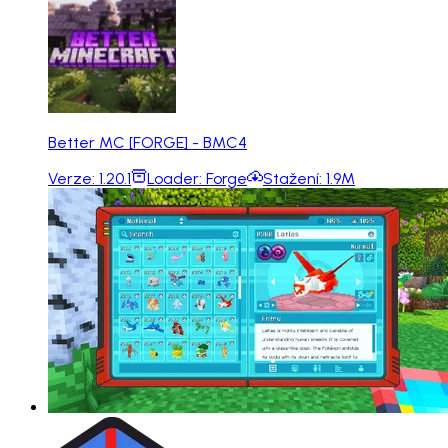
Better MC [FORGE] - BMC4
Verze:
1.20.1
Loader:
Forge
Stažení:
1.9M