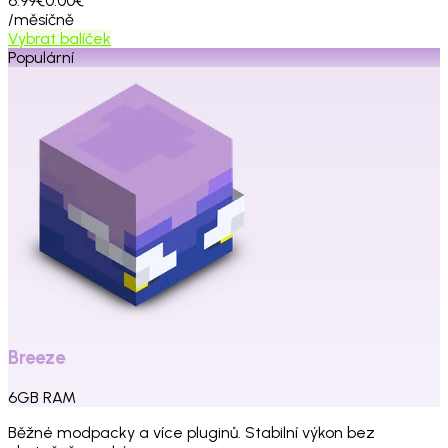
6.99€
0.00€
/měsíčně
Vybrat balíček
Populární
Breeze
6
GB
RAM
Běžné modpacky a více pluginů. Stabilní výkon bez