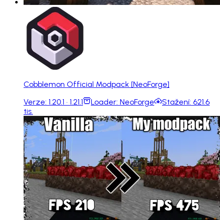
Cobblemon Official Modpack [NeoForge]
Verze:
1.20.1 · 1.21.1
Loader:
NeoForge
Stažení:
621.6
tis.