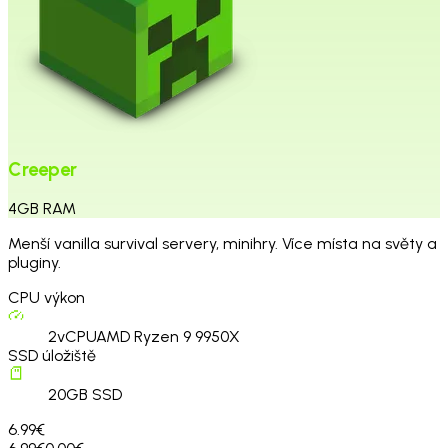
Creeper
4
GB
RAM
Menší vanilla survival servery, minihry. Více místa na světy a
pluginy.
CPU výkon
2
vCPU
AMD Ryzen 9 9950X
SSD úložiště
20
GB SSD
6.99€