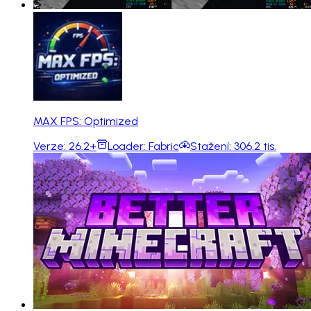
MAX FPS: Optimized
Verze:
26.2+
Loader:
Fabric
Stažení:
306.2 tis.