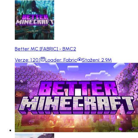
Better MC [FABRIC] - BMC2
Verze:
1.20.1
Loader:
Fabric
Stažení:
2.9M