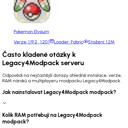
Pokemon Elysium
Verze:
1.19.2 · 1.20.1
Loader:
Fabric
Stažení:
1.2M
Často kladené otázky k
Legacy4Modpack serveru
Odpovědi na nejčastější dotazy ohledně instalace, verze,
RAM nároků a multiplayeru modpacku Legacy4Modpack.
Jak nainstalovat Legacy4Modpack modpack?
Kolik RAM potřebuji na Legacy4Modpack
modpack?