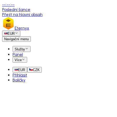
--
:
--
:
--
Poslední šance
Přejít na hlavní obsah
Eternyx
EUR
Navigační menu
Služby
Panel
Více
EUR
CZK
Přihlásit
Balíčky