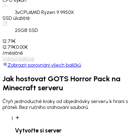
CPU výkon
3
vCPU
AMD Ryzen 9 9950X
SSD úložiště
25
GB SSD
12.79€
12.79€
0.00€
/měsíčně
Vybrat balíček
Zobrazit porovnání všech balíčků
Jak hostovat
GOTS Horror Pack
na
Minecraft serveru
Čtyři jednoduché kroky od objednávky serveru k hraní s
přáteli. Bez ručního stahování souborů.
Vytvořte si server