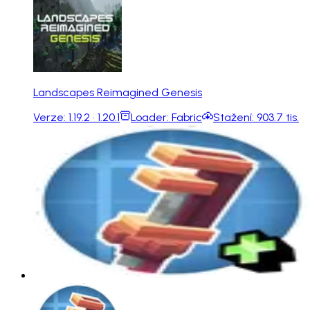
Landscapes Reimagined Genesis
Verze:
1.19.2 · 1.20.1
Loader:
Fabric
Stažení:
903.7 tis.