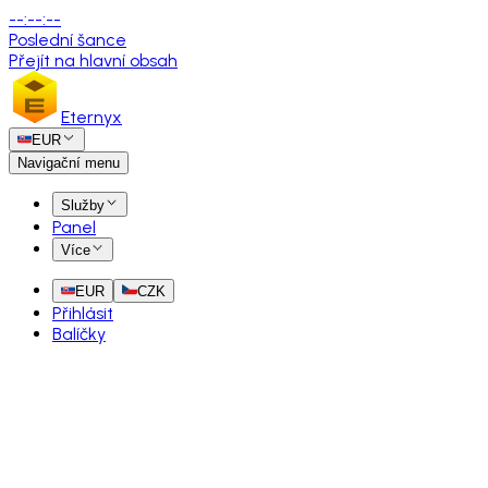
--
:
--
:
--
Poslední šance
Přejít na hlavní obsah
Eternyx
EUR
Navigační menu
Služby
Panel
Více
EUR
CZK
Přihlásit
Balíčky