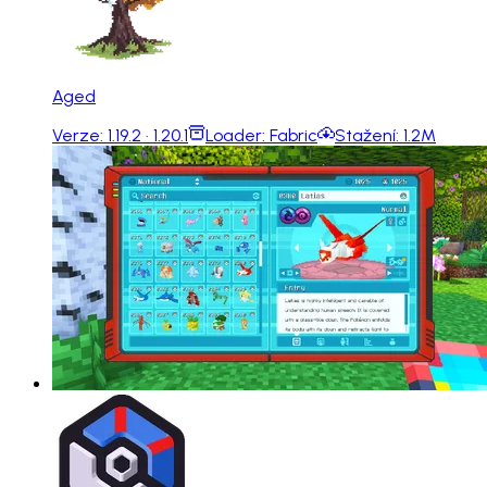
Aged
Verze:
1.19.2 · 1.20.1
Loader:
Fabric
Stažení:
1.2M