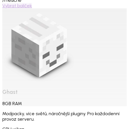
/měsíčně
Vybrat balíček
Ghast
8
GB
RAM
Modpacky, více světů, náročnější pluginy. Pro každodenní
provoz serveru.