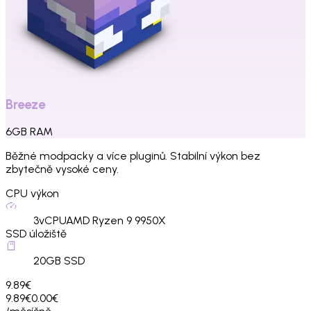
Breeze
6
GB
RAM
Běžné modpacky a více pluginů. Stabilní výkon bez
zbytečně vysoké ceny.
CPU výkon
3
vCPU
AMD Ryzen 9 9950X
SSD úložiště
20
GB SSD
9.89€
9.89€
0.00€