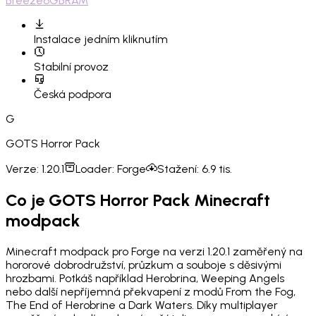
Breeze
6GB
RAM
Instalace
jedním kliknutím
Stabilní provoz
Česká podpora
G
GOTS Horror Pack
Verze:
1.20.1
Loader:
Forge
Stažení:
6.9 tis.
Co je GOTS Horror Pack Minecraft
modpack
Minecraft modpack pro Forge na verzi 1.20.1 zaměřený na
hororové dobrodružství, průzkum a souboje s děsivými
hrozbami. Potkáš například Herobrina, Weeping Angels
nebo další nepříjemná překvapení z modů From the Fog,
The End of Herobrine a Dark Waters. Díky multiplayer