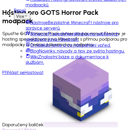
modpacků.
Panel
Hosting pro
GOTS Horror Pack
Více
modpack
Nástroje
Bezplatné Minecraft nástroje pro
správce serverů.
Spusťte GOTS Horror Pack server za pár minut. Eternyx je
Minecraft seedy
Nové
Knihovna ověřených
hosting specializovaný na Minecraft s přímou podporou pro
seedů pro Java i Bedrock.
modpacky a českou zákaznickou podporou.
O nás
Kdo jsme a co nás pohání vpřed.
Blog
Novinky, návody a tipy ze světa hostingu.
Wiki
Znalostní báze a dokumentace k
službám.
Přihlásit se
Hostovat
Doporučený balíček