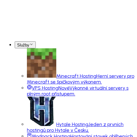
Služby
Minecraft Hosting
Herní servery pro
Minecraft se špičkovým výkonem.
VPS Hosting
Nové
Výkonné virtuální servery s
plným root přístupem.
Hytale Hosting
Jeden z prvních
hostingů pro Hytale v Česku.
Modpack Hosting
Hostování stovek oblíbených