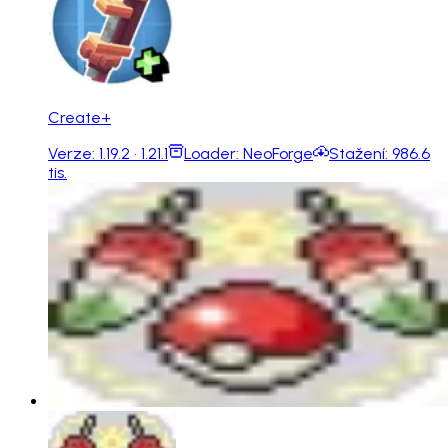
Create+
Verze:
1.19.2 · 1.21.1
Loader:
NeoForge
Stažení:
986.6
tis.