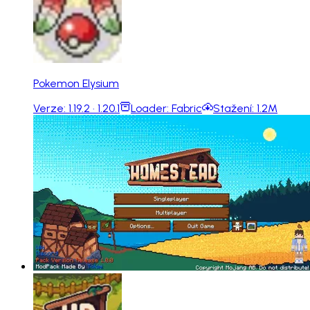
Pokemon Elysium
Verze:
1.19.2 · 1.20.1
Loader:
Fabric
Stažení:
1.2M