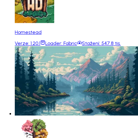
Homestead
Verze:
1.20.1
Loader:
Fabric
Stažení:
547.8 tis.