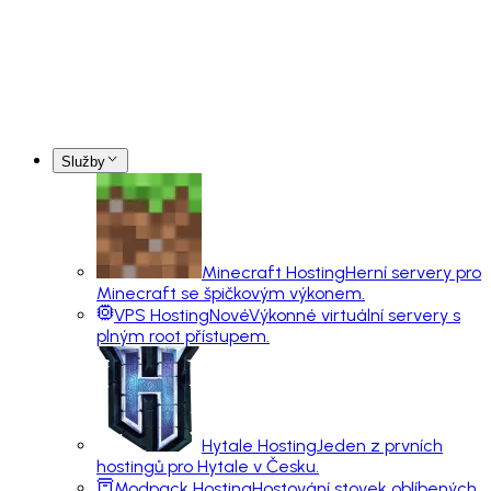
Služby
Minecraft Hosting
Herní servery pro
Minecraft se špičkovým výkonem.
VPS Hosting
Nové
Výkonné virtuální servery s
plným root přístupem.
Hytale Hosting
Jeden z prvních
hostingů pro Hytale v Česku.
Modpack Hosting
Hostování stovek oblíbených