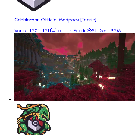
Cobblemon Official Modpack [Fabric]
Verze:
1.20.1 · 1.21.1
Loader:
Fabric
Stažení:
9.2M