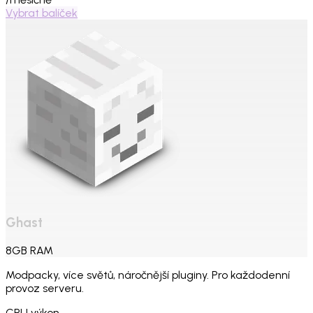
Vybrat balíček
Ghast
8
GB
RAM
Modpacky, více světů, náročnější pluginy. Pro každodenní
provoz serveru.
CPU výkon