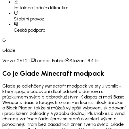
Instalace
jedním kliknutím
Stabilní provoz
Česká podpora
G
Glade
Verze:
26.1.2+
Loader:
Fabric
Stažení:
8.4 tis.
Co je Glade Minecraft modpack
Glade je odlehčený Minecraft modpack ve stylu vanilla+,
který spojuje budování dlouhodobého domova s
průzkumem světa a dobrodružstvím. K dispozici máš Basic
Weapons, Basic Storage, Bronze, Heirlooms i Block Breaker
a Block Placer, takže si můžeš vylepšit vybavení, skladování
i práci kolem základny. Výzdobu doplňují Plushables a wind
chimes, zatímco řada úprav se stará o vzhled, výkon a
pohodlnější hraní bez zásadních změn tvého světa. Glade