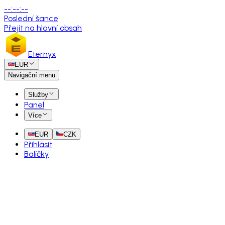
--
:
--
:
--
Poslední šance
Přejít na hlavní obsah
Eternyx
EUR
Navigační menu
Služby
Panel
Více
EUR
CZK
Přihlásit
Balíčky