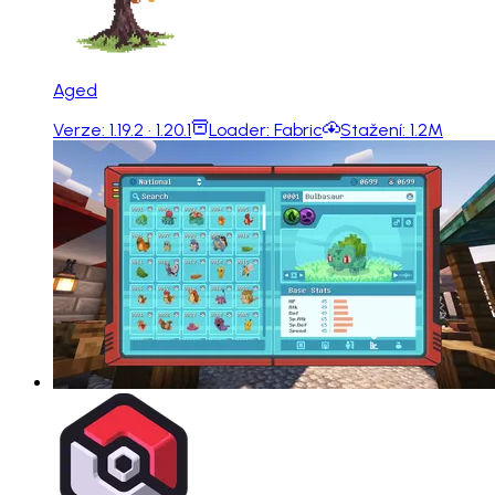
Aged
Verze:
1.19.2 · 1.20.1
Loader:
Fabric
Stažení:
1.2M