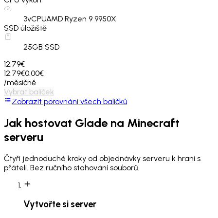
3
vCPU
AMD Ryzen 9 9950X
SSD úložiště
25
GB SSD
12.79€
12.79€
0.00€
/měsíčně
Vybrat balíček
Zobrazit porovnání všech balíčků
Jak hostovat
Glade
na Minecraft
serveru
Čtyři jednoduché kroky od objednávky serveru k hraní s
přáteli. Bez ručního stahování souborů.
Vytvořte si server