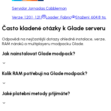
Servidor Jornadas Cobblemon
Verze:
1.20.1 · 1.21.1
Loader:
Fabric
Stažení:
604.8 tis.
Často kladené otázky k Glade serveru
Odpovědi na nejčastější dotazy ohledně instalace, verze,
RAM nároků a multiplayeru modpacku Glade.
Jak nainstalovat Glade modpack?
Kolik RAM potřebuji na Glade modpack?
Jaké platební metody přijímáte?