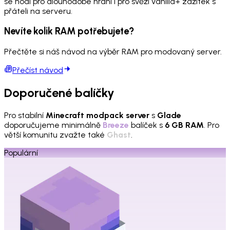
se hodí pro dlouhodobé hraní i pro svěží vanilla+ zážitek s
přáteli na serveru.
Nevíte kolik RAM potřebujete?
Přečtěte si náš návod na výběr RAM pro modovaný server.
Přečíst návod
Doporučené balíčky
Pro stabilní
Minecraft modpack server
s
Glade
doporučujeme minimálně
Breeze
balíček s
6 GB RAM
. Pro
větší komunitu zvažte také
Ghast
.
Populární