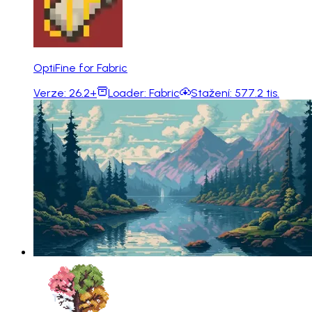
OptiFine for Fabric
Verze:
26.2+
Loader:
Fabric
Stažení:
577.2 tis.