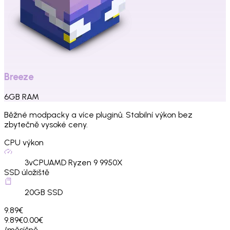
Breeze
6
GB
RAM
Běžné modpacky a více pluginů. Stabilní výkon bez
zbytečně vysoké ceny.
CPU výkon
3
vCPU
AMD Ryzen 9 9950X
SSD úložiště
20
GB SSD
9.89€
9.89€
0.00€
/měsíčně