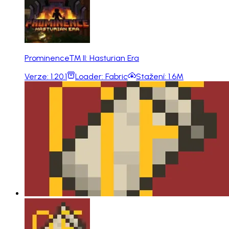
Prominence™ II: Hasturian Era
Verze:
1.20.1
Loader:
Fabric
Stažení:
1.6M