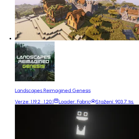
Landscapes Reimagined Genesis
Verze:
1.19.2 · 1.20.1
Loader:
Fabric
Stažení:
903.7 tis.