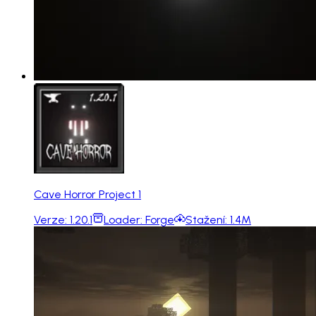
Cave Horror Project 1
Verze:
1.20.1
Loader:
Forge
Stažení:
1.4M