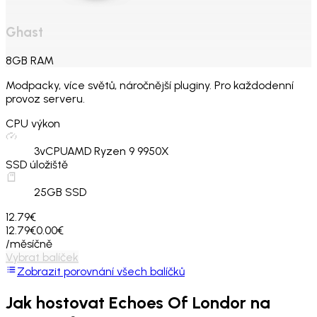
Ghast
8
GB
RAM
Modpacky, více světů, náročnější pluginy. Pro každodenní
provoz serveru.
CPU výkon
3
vCPU
AMD Ryzen 9 9950X
SSD úložiště
25
GB SSD
12.79€
12.79€
0.00€
/měsíčně
Vybrat balíček
Zobrazit porovnání všech balíčků
Jak hostovat
Echoes Of Londor
na