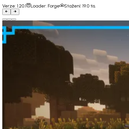
Verze:
1.20.1
Loader:
Forge
Stažení:
19.0 tis.