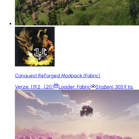
Conquest Reforged Modpack (Fabric)
Verze:
1.19.2 · 1.20.1
Loader:
Fabric
Stažení:
303.9 tis.