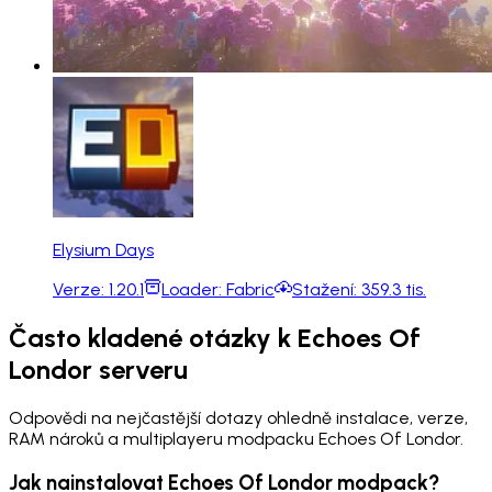
Elysium Days
Verze:
1.20.1
Loader:
Fabric
Stažení:
359.3 tis.
Často kladené otázky k Echoes Of
Londor serveru
Odpovědi na nejčastější dotazy ohledně instalace, verze,
RAM nároků a multiplayeru modpacku Echoes Of Londor.
Jak nainstalovat Echoes Of Londor modpack?