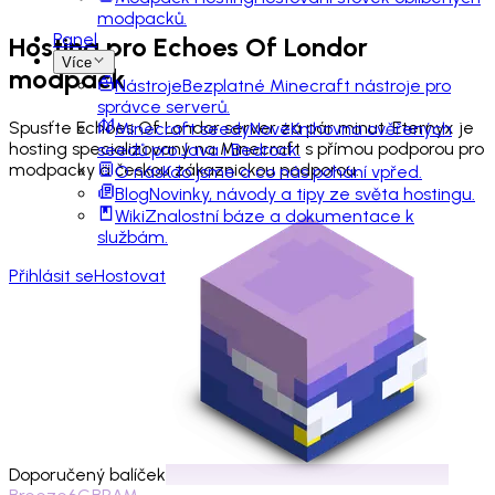
modpacků.
Panel
Hosting pro
Echoes Of Londor
Více
modpack
Nástroje
Bezplatné Minecraft nástroje pro
správce serverů.
Spusťte Echoes Of Londor server za pár minut. Eternyx je
Minecraft seedy
Nové
Knihovna ověřených
hosting specializovaný na Minecraft s přímou podporou pro
seedů pro Java i Bedrock.
modpacky a českou zákaznickou podporou.
O nás
Kdo jsme a co nás pohání vpřed.
Blog
Novinky, návody a tipy ze světa hostingu.
Wiki
Znalostní báze a dokumentace k
službám.
Přihlásit se
Hostovat
Doporučený balíček