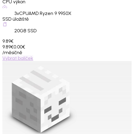
CPU výkon
3
vCPU
AMD Ryzen 9 9950X
SSD úložiště
20
GB SSD
9.89€
9.89€
0.00€
/měsíčně
Vybrat balíček