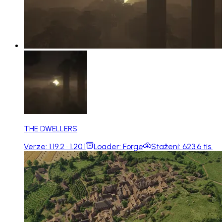
THE DWELLERS
Verze:
1.19.2 · 1.20.1
Loader:
Forge
Stažení:
623.6 tis.