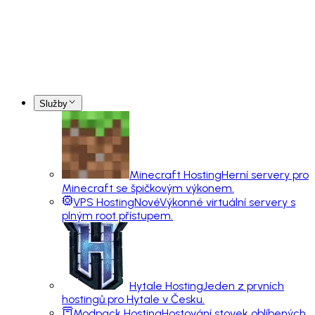
Služby
Minecraft Hosting
Herní servery pro
Minecraft se špičkovým výkonem.
VPS Hosting
Nové
Výkonné virtuální servery s
plným root přístupem.
Hytale Hosting
Jeden z prvních
hostingů pro Hytale v Česku.
Modpack Hosting
Hostování stovek oblíbených