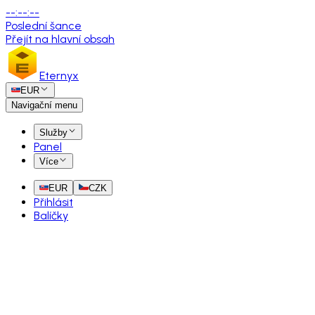
--
:
--
:
--
Poslední šance
Přejít na hlavní obsah
Eternyx
EUR
Navigační menu
Služby
Panel
Více
EUR
CZK
Přihlásit
Balíčky