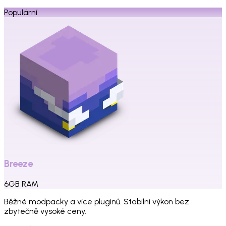
Populární
Breeze
6
GB
RAM
Běžné modpacky a více pluginů. Stabilní výkon bez
zbytečně vysoké ceny.