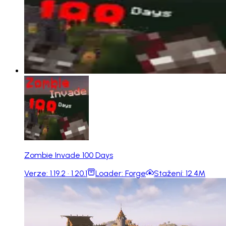
Zombie Invade 100 Days
Verze:
1.19.2 · 1.20.1
Loader:
Forge
Stažení:
12.4M