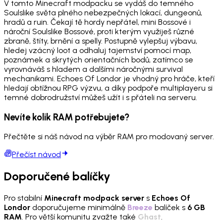
V tomto Minecraft modpacku se vydáš do temného
Soulslike světa plného nebezpečných lokací, dungeonů,
hradů a ruin. Čekají tě hordy nepřátel, mini Bossové i
nároční Soulslike Bossové, proti kterým využiješ různé
zbraně, štíty, brnění a spelly. Postupně vylepšuj výbavu,
hledej vzácný loot a odhaluj tajemství pomocí map,
poznámek a skrytých orientačních bodů, zatímco se
vyrovnáváš s hladem a dalšími náročnými survival
mechanikami. Echoes Of Londor je vhodný pro hráče, kteří
hledají obtížnou RPG výzvu, a díky podpoře multiplayeru si
temné dobrodružství můžeš užít i s přáteli na serveru.
Nevíte kolik RAM potřebujete?
Přečtěte si náš návod na výběr RAM pro modovaný server.
Přečíst návod
Doporučené balíčky
Pro stabilní
Minecraft modpack server
s
Echoes Of
Londor
doporučujeme minimálně
Breeze
balíček s
6 GB
RAM
. Pro větší komunitu zvažte také
Ghast
.