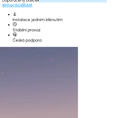
Doporučený balíček
Wither
16GB
RAM
Instalace
jedním kliknutím
Stabilní provoz
Česká podpora