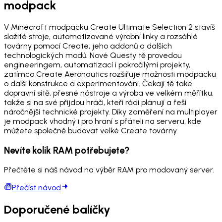
modpack
V Minecraft modpacku Create Ultimate Selection 2 stavíš
složité stroje, automatizované výrobní linky a rozsáhlé
továrny pomocí Create, jeho addonů a dalších
technologických modů. Nové Questy tě provedou
engineeringem, automatizací i pokročilými projekty,
zatímco Create Aeronautics rozšiřuje možnosti modpacku
o další konstrukce a experimentování. Čekají tě také
dopravní sítě, přesné nástroje a výroba ve velkém měřítku,
takže si na své přijdou hráči, kteří rádi plánují a řeší
náročnější technické projekty. Díky zaměření na multiplayer
je modpack vhodný i pro hraní s přáteli na serveru, kde
můžete společně budovat velké Create továrny.
Nevíte kolik RAM potřebujete?
Přečtěte si náš návod na výběr RAM pro modovaný server.
Přečíst návod
Doporučené balíčky