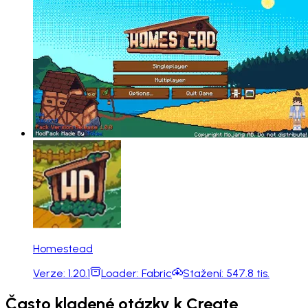
Homestead
Verze:
1.20.1
Loader:
Fabric
Stažení:
547.8 tis.
Často kladené otázky k Create