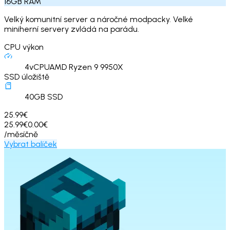
16
GB
RAM
Velký komunitní server a náročné modpacky. Velké
miniherní servery zvládá na parádu.
CPU výkon
4
vCPU
AMD Ryzen 9 9950X
SSD úložiště
40
GB SSD
25.99€
25.99€
0.00€
/měsíčně
Vybrat balíček