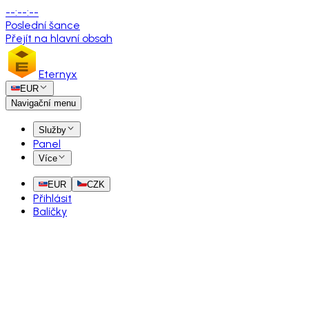
--
:
--
:
--
Poslední šance
Přejít na hlavní obsah
Eternyx
EUR
Navigační menu
Služby
Panel
Více
EUR
CZK
Přihlásit
Balíčky