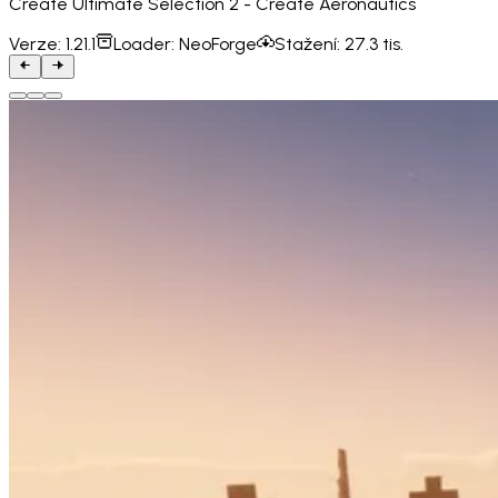
Create Ultimate Selection 2 - Create Aeronautics
Verze:
1.21.1
Loader:
NeoForge
Stažení:
27.3 tis.