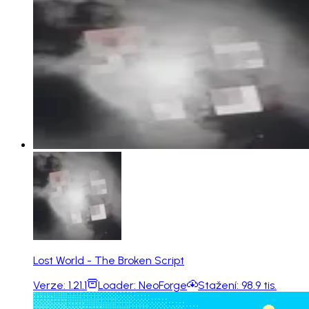
Lost World - The Broken Script
Verze:
1.21.1
Loader:
NeoForge
Stažení:
98.9 tis.