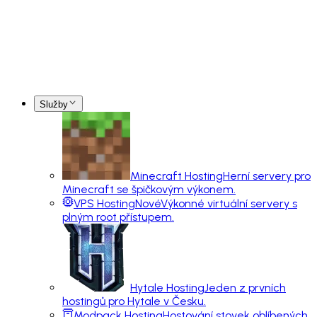
Služby
Minecraft Hosting
Herní servery pro
Minecraft se špičkovým výkonem.
VPS Hosting
Nové
Výkonné virtuální servery s
plným root přístupem.
Hytale Hosting
Jeden z prvních
hostingů pro Hytale v Česku.
Modpack Hosting
Hostování stovek oblíbených