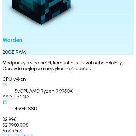
Warden
20
GB
RAM
Modpacky s více hráči, komunitní survival nebo minihry.
Opravdu nejlepší a nejvýkonnější balíček.
CPU výkon
5
vCPU
AMD Ryzen 9 9950X
SSD úložiště
45
GB SSD
32.99€
32.99€
0.00€
/měsíčně