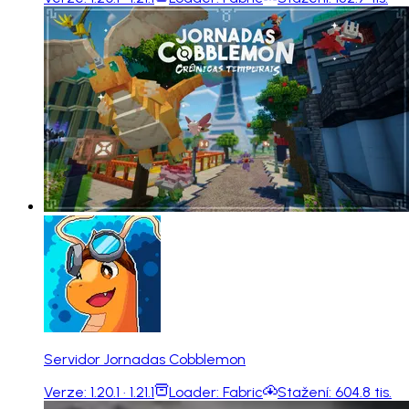
Servidor Jornadas Cobblemon
Verze:
1.20.1 · 1.21.1
Loader:
Fabric
Stažení:
604.8 tis.