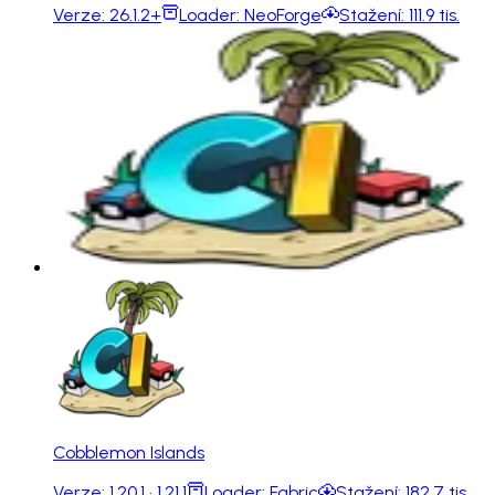
Verze:
26.1.2+
Loader:
NeoForge
Stažení:
111.9 tis.
Cobblemon Islands
Verze:
1.20.1 · 1.21.1
Loader:
Fabric
Stažení:
182.7 tis.