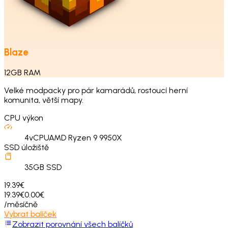
Blaze
12
GB
RAM
Velké modpacky pro pár kamarádů, rostoucí herní
komunita, větší mapy.
CPU výkon
4
vCPU
AMD Ryzen 9 9950X
SSD úložiště
35
GB SSD
19.39€
19.39€
0.00€
/měsíčně
Vybrat balíček
Zobrazit porovnání všech balíčků