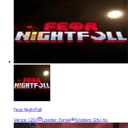
Fear Nightfall
Verze:
1.20.1
Loader:
Forge
Stažení:
126.1 tis.