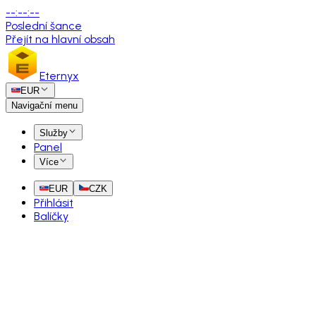
--
:
--
:
--
Poslední šance
Přejít na hlavní obsah
Eternyx
EUR
Navigační menu
Služby
Panel
Více
EUR
CZK
Přihlásit
Balíčky