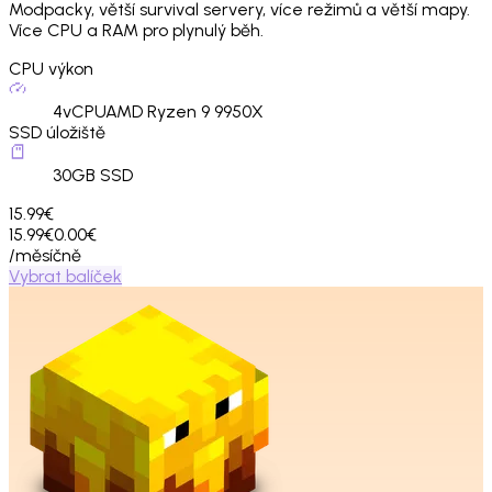
Modpacky, větší survival servery, více režimů a větší mapy.
Více CPU a RAM pro plynulý běh.
CPU výkon
4
vCPU
AMD Ryzen 9 9950X
SSD úložiště
30
GB SSD
15.99€
15.99€
0.00€
/měsíčně
Vybrat balíček