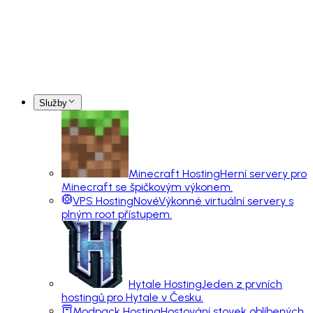
Služby
Minecraft Hosting
Herní servery pro
Minecraft se špičkovým výkonem.
VPS Hosting
Nové
Výkonné virtuální servery s
plným root přístupem.
Hytale Hosting
Jeden z prvních
hostingů pro Hytale v Česku.
Modpack Hosting
Hostování stovek oblíbených