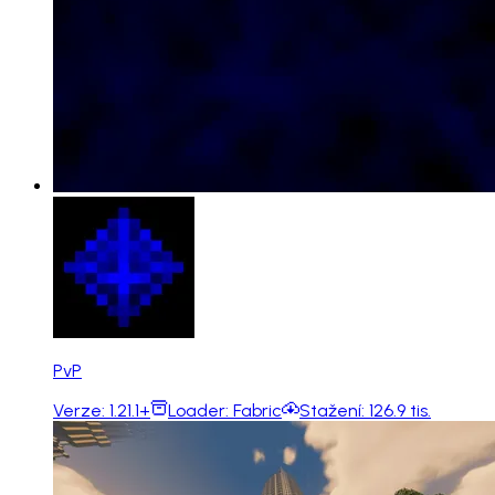
PvP
Verze:
1.21.1+
Loader:
Fabric
Stažení:
126.9 tis.