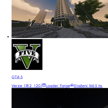
GTA 5
Verze:
1.18.2 · 1.20.1
Loader:
Forge
Stažení:
166.5 tis.