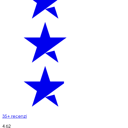
35+ recenzí
4.62