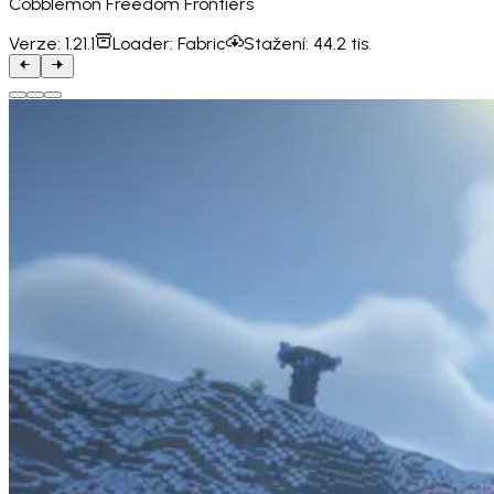
Cobblemon Freedom Frontiers
Verze:
1.21.1
Loader:
Fabric
Stažení:
44.2 tis.