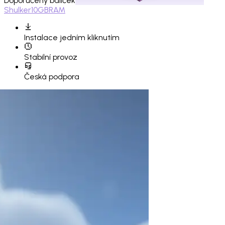
Doporučený balíček
Shulker
10GB
RAM
Instalace
jedním kliknutím
Stabilní provoz
Česká podpora