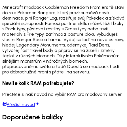
Minecraft modpack Cobblemon Freedom Frontiers tě staví
do role Pokemon Rangera, který prozkoumává nové
destinace, plní Ranger Log, rozšiřuje svůj Pokédex a získává
speciální schopnosti. Pomocí partner skills můžeš těžit bloky
s Rock typy, pěstovat rostliny s Grass typy nebo tavit
materiály s Fire typy, zatímco z pasture bloku vybuduješ
vlastní Ranger Base a farmu. Vydej se lodí na nové ostrovy,
hledej Legendary Monuments, odemykej Raid Dens,
vytvářej fast travel body a připrav se na žízeň i změny
teplot v různých biomech. Díky interaktivním Pokémonům,
silnějším monstrům v náročných biomech,
přepracovanému světu a řadě Questů se modpack hodí
pro dobrodružné hraní s přáteli na serveru.
Nevíte kolik RAM potřebujete?
Přečtěte si náš návod na výběr RAM pro modovaný server.
Přečíst návod
Doporučené balíčky