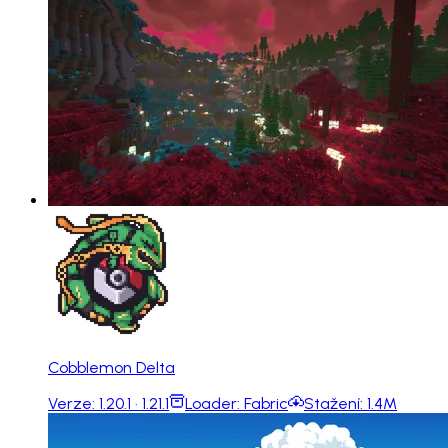
Cobblemon Delta
Verze:
1.20.1 · 1.21.1
Loader:
Fabric
Stažení:
1.4M