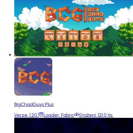
BigChadGuys Plus
Verze:
1.20.1
Loader:
Fabric
Stažení:
121.0 tis.