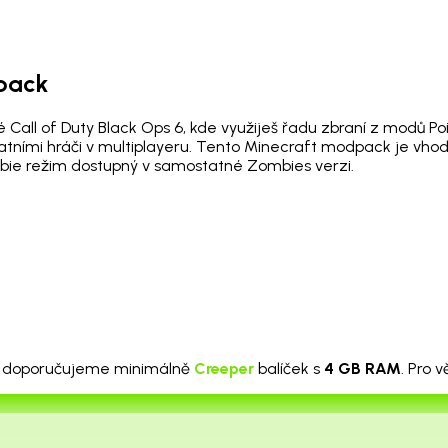
dpack
né Call of Duty Black Ops 6, kde využiješ řadu zbraní z modů 
ími hráči v multiplayeru. Tento Minecraft modpack je vhodný h
mbie režim dostupný v samostatné Zombies verzi.
doporučujeme minimálně
Creeper
balíček s
4 GB RAM
. Pro 