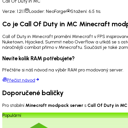
Call Of Duty in MC
Verze:
1.21.1
Loader:
NeoForge
Stažení:
6.5 tis.
Co je Call Of Duty in MC Minecraft mo
Call of Duty in Minecraft promění Minecraft v FPS inspirova
Nuketown, Hijacked, Summit nebo Overflow a utkáš se s ostatn
náročnější combat přímo v Minecraftu. Součástí je také zo
Nevíte kolik RAM potřebujete?
Přečtěte si náš návod na výběr RAM pro modovaný server.
Přečíst návod
Doporučené balíčky
Pro stabilní
Minecraft modpack server
s
Call Of Duty in MC
Populární