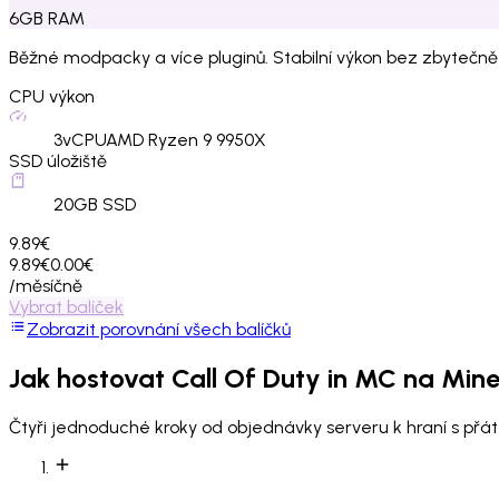
6
GB
RAM
Běžné modpacky a více pluginů. Stabilní výkon bez zbytečně
CPU výkon
3
vCPU
AMD Ryzen 9 9950X
SSD úložiště
20
GB SSD
9.89€
9.89€
0.00€
/měsíčně
Vybrat balíček
Zobrazit porovnání všech balíčků
Jak hostovat
Call Of Duty in MC
na Mine
Čtyři jednoduché kroky od objednávky serveru k hraní s přáte