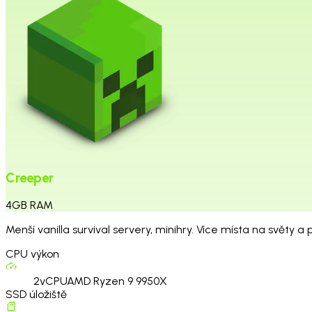
Creeper
4
GB
RAM
Menší vanilla survival servery, minihry. Více místa na světy a p
CPU výkon
2
vCPU
AMD Ryzen 9 9950X
SSD úložiště