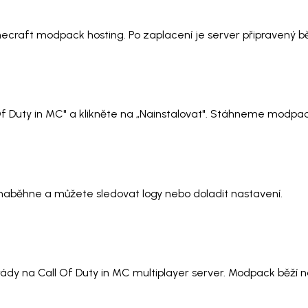
necraft modpack hosting. Po zaplacení je server připravený 
 Of Duty in MC" a klikněte na „Nainstalovat". Stáhneme modpac
t naběhne a můžete sledovat logy nebo doladit nastavení.
ády na Call Of Duty in MC multiplayer server. Modpack běží na 