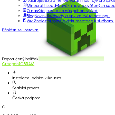
Nástroje
Bezplatné Minecraft nástroje pro sprá
Minecraft seedy
Nové
Knihovna ověřených seedů
O nás
Kdo jsme a co nás pohání vpřed.
Blog
Novinky, návody a tipy ze světa hostingu.
Wiki
Znalostní báze a dokumentace k službám.
Přihlásit se
Hostovat
Doporučený balíček
Creeper
4GB
RAM
Instalace
jedním kliknutím
Stabilní provoz
Česká podpora
C