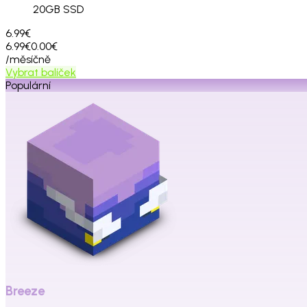
20
GB SSD
6.99€
6.99€
0.00€
/měsíčně
Vybrat balíček
Populární
Breeze