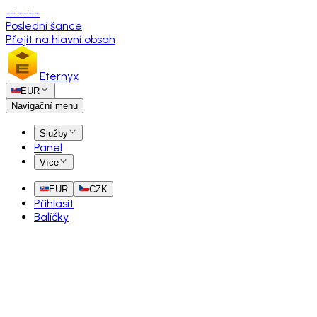
--
:
--
:
--
Poslední šance
Přejít na hlavní obsah
Eternyx
EUR
Navigační menu
Služby
Panel
Více
EUR
CZK
Přihlásit
Balíčky