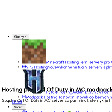
Služby
Minecraft Hosting
Herní servery pro
VPS Hosting
Nové
Výkonné virtuální servery s pl
Hosting pro
Call Of Duty in MC
modpac
Hytale Hosting
Jeden z prvních hosti
Modpack Hosting
Hostování stovek oblíbených
Spusťte Call Of Duty in MC server za pár minut. Eternyx je
Panel
Více