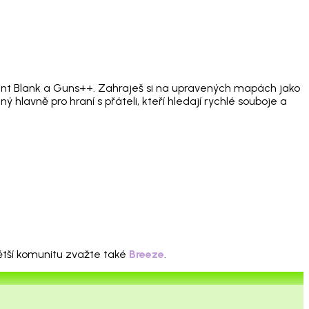
Point Blank a Guns++. Zahraješ si na upravených mapách jako
lavně pro hraní s přáteli, kteří hledají rychlé souboje a
větší komunitu zvažte také
Breeze
.