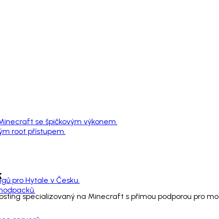
 Minecraft se špičkovým výkonem.
ným root přístupem.
k
ngů pro Hytale v Česku.
 modpacků.
 hosting specializovaný na Minecraft s přímou podporou pro 