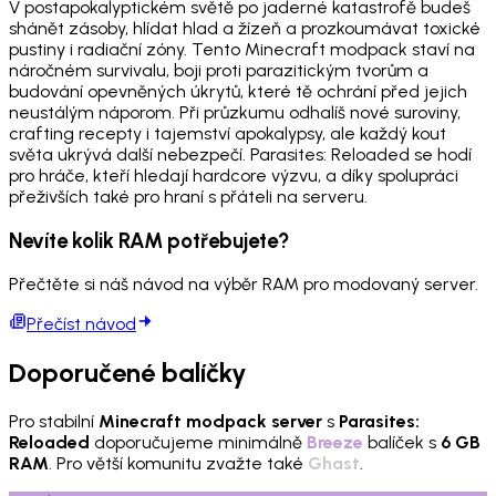
V postapokalyptickém světě po jaderné katastrofě budeš
shánět zásoby, hlídat hlad a žízeň a prozkoumávat toxické
pustiny i radiační zóny. Tento Minecraft modpack staví na
náročném survivalu, boji proti parazitickým tvorům a
budování opevněných úkrytů, které tě ochrání před jejich
neustálým náporom. Při průzkumu odhalíš nové suroviny,
crafting recepty i tajemství apokalypsy, ale každý kout
světa ukrývá další nebezpečí. Parasites: Reloaded se hodí
pro hráče, kteří hledají hardcore výzvu, a díky spolupráci
přeživších také pro hraní s přáteli na serveru.
Nevíte kolik RAM potřebujete?
Přečtěte si náš návod na výběr RAM pro modovaný server.
Přečíst návod
Doporučené balíčky
Pro stabilní
Minecraft modpack server
s
Parasites:
Reloaded
doporučujeme minimálně
Breeze
balíček s
6 GB
RAM
. Pro větší komunitu zvažte také
Ghast
.