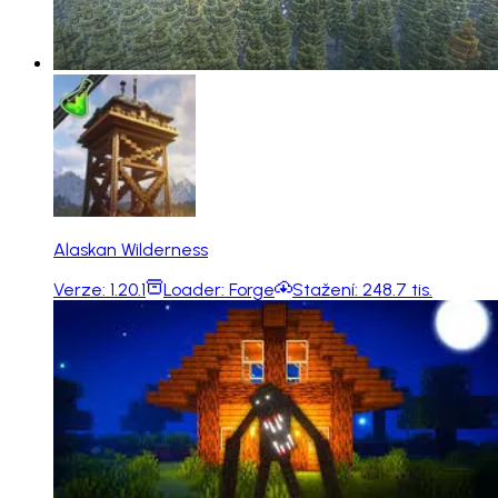
Alaskan Wilderness
Verze:
1.20.1
Loader:
Forge
Stažení:
248.7 tis.