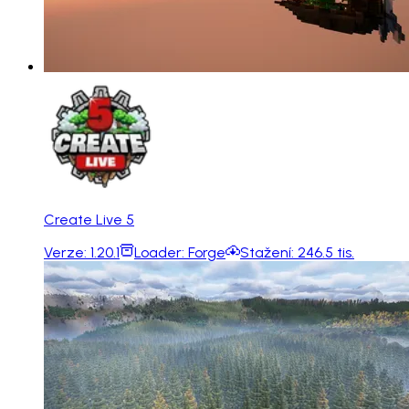
Create Live 5
Verze:
1.20.1
Loader:
Forge
Stažení:
246.5 tis.