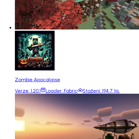
Zombie Apocalypse
Verze:
1.20.1
Loader:
Fabric
Stažení:
194.7 tis.