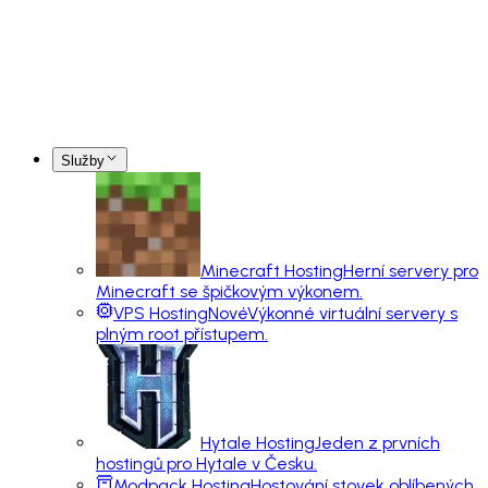
Služby
Minecraft Hosting
Herní servery pro
Minecraft se špičkovým výkonem.
VPS Hosting
Nové
Výkonné virtuální servery s
plným root přístupem.
Hytale Hosting
Jeden z prvních
hostingů pro Hytale v Česku.
Modpack Hosting
Hostování stovek oblíbených