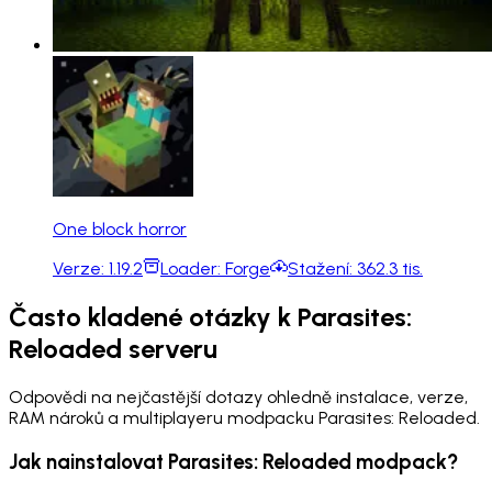
One block horror
Verze:
1.19.2
Loader:
Forge
Stažení:
362.3 tis.
Často kladené otázky k Parasites:
Reloaded serveru
Odpovědi na nejčastější dotazy ohledně instalace, verze,
RAM nároků a multiplayeru modpacku Parasites: Reloaded.
Jak nainstalovat Parasites: Reloaded modpack?