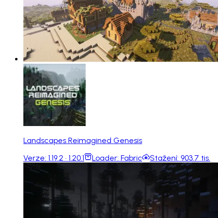
Landscapes Reimagined Genesis
Verze:
1.19.2 · 1.20.1
Loader:
Fabric
Stažení:
903.7 tis.