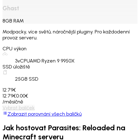
Ghast
8
GB
RAM
Modpacky, více světů, náročnější pluginy. Pro každodenní
provoz serveru.
CPU výkon
3
vCPU
AMD Ryzen 9 9950X
SSD úložiště
25
GB SSD
12.79€
12.79€
0.00€
/měsíčně
Vybrat balíček
Zobrazit porovnání všech balíčků
Jak hostovat
Parasites: Reloaded
na
Minecraft serveru