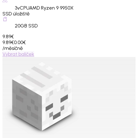
3
vCPU
AMD Ryzen 9 9950X
SSD úložiště
20
GB SSD
9.89€
9.89€
0.00€
/měsíčně
Vybrat balíček