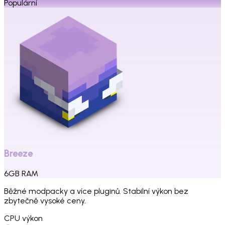
Populární
Breeze
6
GB
RAM
Běžné modpacky a více pluginů. Stabilní výkon bez
zbytečně vysoké ceny.
CPU výkon