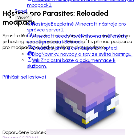
modpacků.
Panel
Hosting pro
Parasites: Reloaded
Více
modpack
Nástroje
Bezplatné Minecraft nástroje pro
správce serverů.
Spusťte Parasites: Reloaded server za pár minut. Eternyx
Minecraft seedy
Nové
Knihovna ověřených
je hosting specializovaný na Minecraft s přímou podporou
seedů pro Java i Bedrock.
pro modpacky a českou zákaznickou podporou.
O nás
Kdo jsme a co nás pohání vpřed.
Blog
Novinky, návody a tipy ze světa hostingu.
Wiki
Znalostní báze a dokumentace k
službám.
Přihlásit se
Hostovat
Doporučený balíček