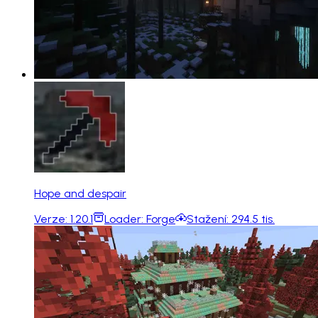
Hope and despair
Verze:
1.20.1
Loader:
Forge
Stažení:
294.5 tis.