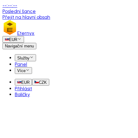
--
:
--
:
--
Poslední šance
Přejít na hlavní obsah
Eternyx
EUR
Navigační menu
Služby
Panel
Více
EUR
CZK
Přihlásit
Balíčky