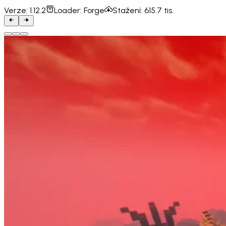
Verze:
1.12.2
Loader:
Forge
Stažení:
615.7 tis.