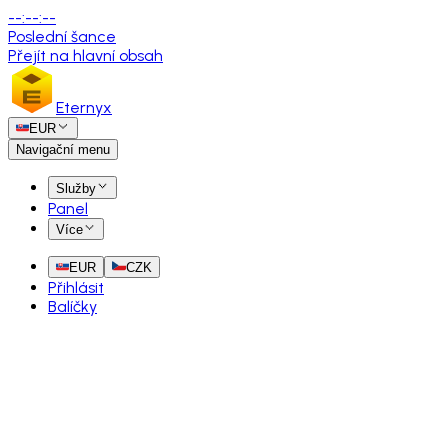
--
:
--
:
--
Poslední šance
Přejít na hlavní obsah
Eternyx
EUR
Navigační menu
Služby
Panel
Více
EUR
CZK
Přihlásit
Balíčky