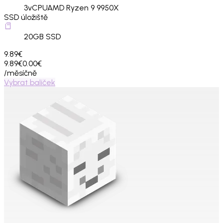
3
vCPU
AMD Ryzen 9 9950X
SSD úložiště
20
GB SSD
9.89€
9.89€
0.00€
/měsíčně
Vybrat balíček