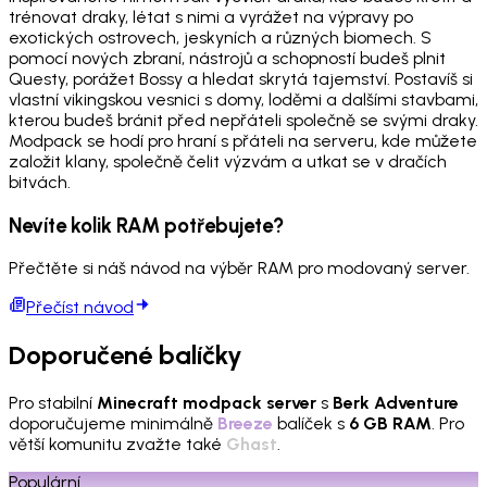
trénovat draky, létat s nimi a vyrážet na výpravy po
exotických ostrovech, jeskyních a různých biomech. S
pomocí nových zbraní, nástrojů a schopností budeš plnit
Questy, porážet Bossy a hledat skrytá tajemství. Postavíš si
vlastní vikingskou vesnici s domy, loděmi a dalšími stavbami,
kterou budeš bránit před nepřáteli společně se svými draky.
Modpack se hodí pro hraní s přáteli na serveru, kde můžete
založit klany, společně čelit výzvám a utkat se v dračích
bitvách.
Nevíte kolik RAM potřebujete?
Přečtěte si náš návod na výběr RAM pro modovaný server.
Přečíst návod
Doporučené balíčky
Pro stabilní
Minecraft modpack server
s
Berk Adventure
doporučujeme minimálně
Breeze
balíček s
6 GB RAM
. Pro
větší komunitu zvažte také
Ghast
.
Populární