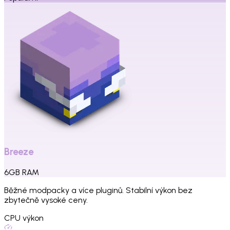
Breeze
6
GB
RAM
Běžné modpacky a více pluginů. Stabilní výkon bez
zbytečně vysoké ceny.
CPU výkon