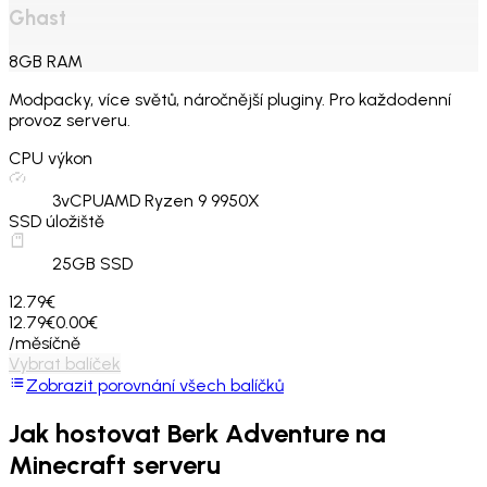
Ghast
8
GB
RAM
Modpacky, více světů, náročnější pluginy. Pro každodenní
provoz serveru.
CPU výkon
3
vCPU
AMD Ryzen 9 9950X
SSD úložiště
25
GB SSD
12.79€
12.79€
0.00€
/měsíčně
Vybrat balíček
Zobrazit porovnání všech balíčků
Jak hostovat
Berk Adventure
na
Minecraft serveru