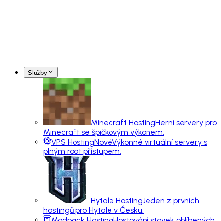
Služby
Minecraft Hosting
Herní servery pro
Minecraft se špičkovým výkonem.
VPS Hosting
Nové
Výkonné virtuální servery s
plným root přístupem.
Hytale Hosting
Jeden z prvních
hostingů pro Hytale v Česku.
Modpack Hosting
Hostování stovek oblíbených