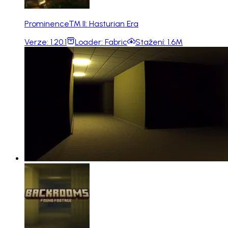
Prominence™ II: Hasturian Era
Verze:
1.20.1
Loader:
Fabric
Stažení:
1.6M