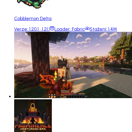
Cobblemon Delta
Verze:
1.20.1 · 1.21.1
Loader:
Fabric
Stažení:
1.4M