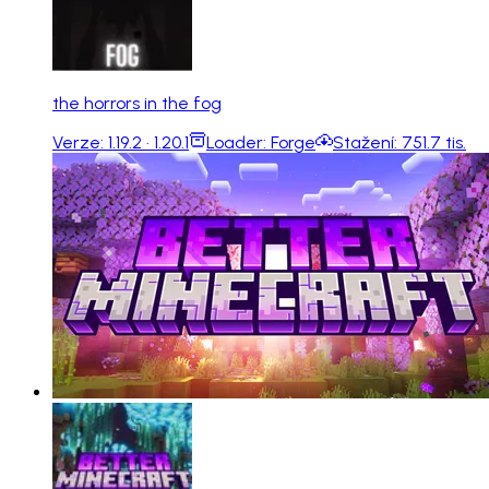
the horrors in the fog
Verze:
1.19.2 · 1.20.1
Loader:
Forge
Stažení:
751.7 tis.