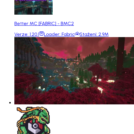
Better MC [FABRIC] - BMC2
Verze:
1.20.1
Loader:
Fabric
Stažení:
2.9M