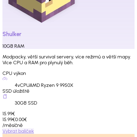
Shulker
10
GB
RAM
Modpacky, větší survival servery, více režimů a větší mapy.
Více CPU a RAM pro plynulý běh.
CPU výkon
4
vCPU
AMD Ryzen 9 9950X
SSD úložiště
30
GB SSD
15.99€
15.99€
0.00€
/měsíčně
Vybrat balíček