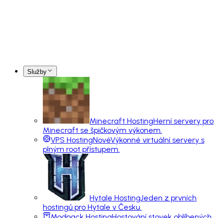
Služby
Minecraft Hosting
Herní servery pro
Minecraft se špičkovým výkonem.
VPS Hosting
Nové
Výkonné virtuální servery s
plným root přístupem.
Hytale Hosting
Jeden z prvních
hostingů pro Hytale v Česku.
Modpack Hosting
Hostování stovek oblíbených