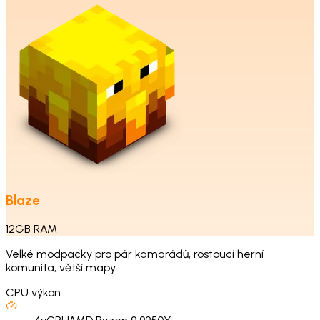
Blaze
12
GB
RAM
Velké modpacky pro pár kamarádů, rostoucí herní
komunita, větší mapy.
CPU výkon