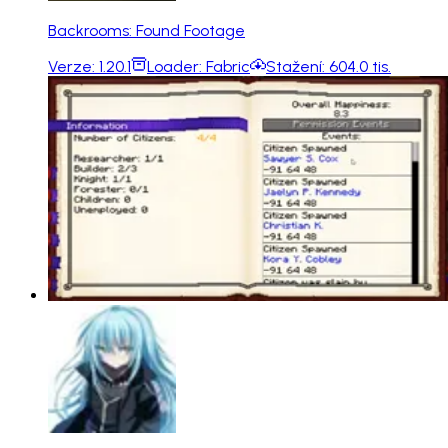
Backrooms: Found Footage
Verze:
1.20.1
Loader:
Fabric
Stažení:
604.0 tis.