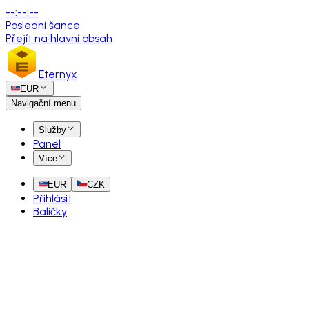
--
:
--
:
--
Poslední šance
Přejít na hlavní obsah
Eternyx
EUR
Navigační menu
Služby
Panel
Více
EUR
CZK
Přihlásit
Balíčky