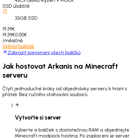
4
vCPU
AMD Ryzen 9 9950X
SSD úložiště
35
GB SSD
19.39€
19.39€
0.00€
/měsíčně
Vybrat balíček
Zobrazit porovnání všech balíčků
Jak hostovat
Arkanis
na Minecraft
serveru
Čtyři jednoduché kroky od objednávky serveru k hraní s
přáteli. Bez ručního stahování souborů.
Vytvořte si server
Vyberte si balíček s dostatečnou RAM a objednejte
Minecraft modpack hosting. Po zaplacení je server