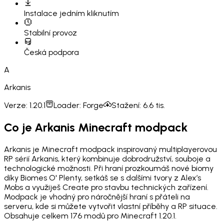
Instalace
jedním kliknutím
Stabilní provoz
Česká podpora
A
Arkanis
Verze:
1.20.1
Loader:
Forge
Stažení:
6.6 tis.
Co je Arkanis Minecraft modpack
Arkanis je Minecraft modpack inspirovaný multiplayerovou
RP sérií Arkanis, který kombinuje dobrodružství, souboje a
technologické možnosti. Při hraní prozkoumáš nové biomy
díky Biomes O' Plenty, setkáš se s dalšími tvory z Alex’s
Mobs a využiješ Create pro stavbu technických zařízení.
Modpack je vhodný pro náročnější hraní s přáteli na
serveru, kde si můžete vytvořit vlastní příběhy a RP situace.
Obsahuje celkem 176 modů pro Minecraft 1.20.1.