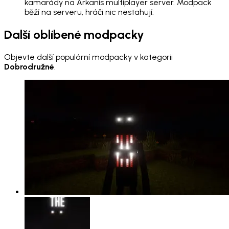
kamarády na Arkanis multiplayer server. Modpack
běží na serveru, hráči nic nestahují.
Další oblíbené modpacky
Objevte další populární modpacky v kategorii
Dobrodružné
.