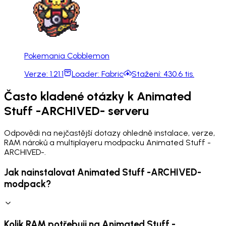
Pokemania Cobblemon
Verze:
1.21.1
Loader:
Fabric
Stažení:
430.6 tis.
Často kladené otázky k Animated
Stuff -ARCHIVED- serveru
Odpovědi na nejčastější dotazy ohledně instalace, verze,
RAM nároků a multiplayeru modpacku Animated Stuff -
ARCHIVED-.
Jak nainstalovat Animated Stuff -ARCHIVED-
modpack?
Kolik RAM potřebuji na Animated Stuff -