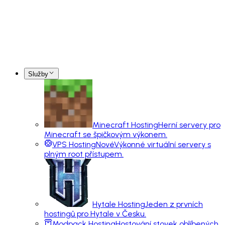
Služby
Minecraft Hosting
Herní servery pro
Minecraft se špičkovým výkonem.
VPS Hosting
Nové
Výkonné virtuální servery s
plným root přístupem.
Hytale Hosting
Jeden z prvních
hostingů pro Hytale v Česku.
Modpack Hosting
Hostování stovek oblíbených