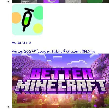
Adrenaline
Verze:
26.2+
Loader:
Fabric
Stažení:
314.5 tis.