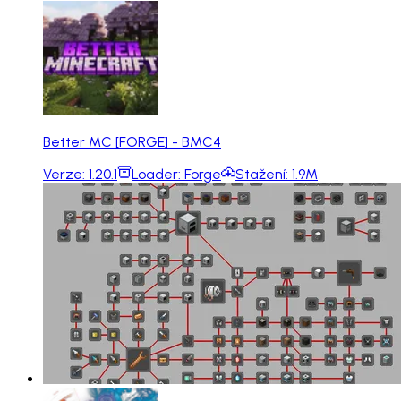
Better MC [FORGE] - BMC4
Verze:
1.20.1
Loader:
Forge
Stažení:
1.9M