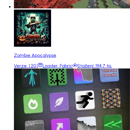
Zombie Apocalypse
Verze:
1.20.1
Loader:
Fabric
Stažení:
194.7 tis.