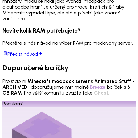
množství modů se hodí jako výchozí modpack pro
dlouhodobé hraní. Je určený pro hráče, kteří chtějí, aby
Minecraft vypadal lépe, ale stále působil jako známá
vanilla hra.
Nevíte kolik RAM potřebujete?
Přečtěte si náš návod na výběr RAM pro modovaný server.
Přečíst návod
Doporučené balíčky
Pro stabilní
Minecraft modpack server
s
Animated Stuff -
ARCHIVED-
doporučujeme minimálně
Breeze
balíček s
6
GB RAM
. Pro větší komunitu zvažte také
Ghast
.
Populární