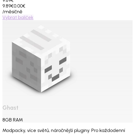
9.89€
9.89€
0.00€
/měsíčně
Vybrat balíček
Ghast
8
GB
RAM
Modpacky, více světů, náročnější pluginy. Pro každodenní