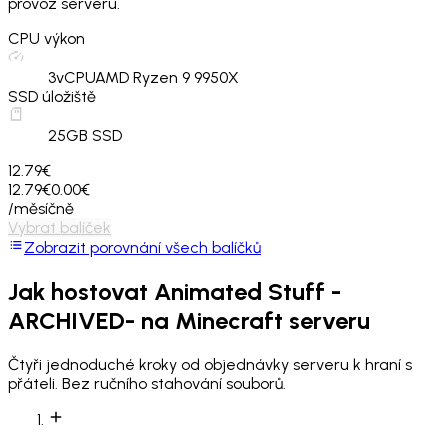
provoz serveru.
CPU výkon
3
vCPU
AMD Ryzen 9 9950X
SSD úložiště
25
GB SSD
12.79€
12.79€
0.00€
/měsíčně
Vybrat balíček
Zobrazit porovnání všech balíčků
Jak hostovat
Animated Stuff -
ARCHIVED-
na Minecraft serveru
Čtyři jednoduché kroky od objednávky serveru k hraní s
přáteli. Bez ručního stahování souborů.