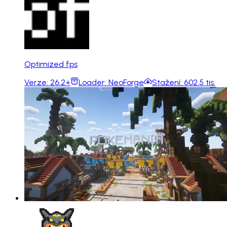
Optimized fps
Verze:
26.2+
Loader:
NeoForge
Stažení:
602.5 tis.