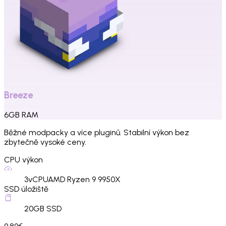
Breeze
6
GB
RAM
Běžné modpacky a více pluginů. Stabilní výkon bez
zbytečně vysoké ceny.
CPU výkon
3
vCPU
AMD Ryzen 9 9950X
SSD úložiště
20
GB SSD