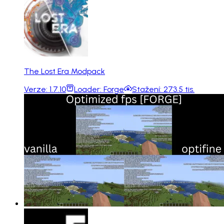
The Lost Era Modpack
Verze:
1.7.10
Loader:
Forge
Stažení:
273.5 tis.