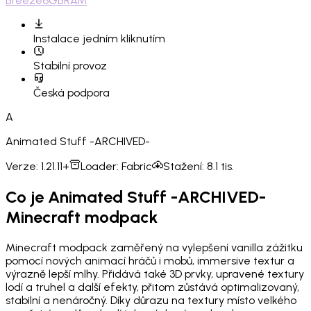
Breeze
6GB
RAM
Instalace
jedním kliknutím
Stabilní provoz
Česká podpora
A
Animated Stuff -ARCHIVED-
Verze:
1.21.11+
Loader:
Fabric
Stažení:
8.1 tis.
Co je Animated Stuff -ARCHIVED-
Minecraft modpack
Minecraft modpack zaměřený na vylepšení vanilla zážitku
pomocí nových animací hráčů i mobů, immersive textur a
výrazně lepší mlhy. Přidává také 3D prvky, upravené textury
lodí a truhel a další efekty, přitom zůstává optimalizovaný,
stabilní a nenáročný. Díky důrazu na textury místo velkého