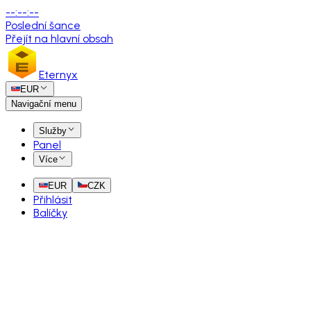
--
:
--
:
--
Poslední šance
Přejít na hlavní obsah
Eternyx
EUR
Navigační menu
Služby
Panel
Více
EUR
CZK
Přihlásit
Balíčky