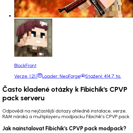
BlockFront
Verze:
1.21.1
Loader:
NeoForge
Stažení:
414.7 tis.
Často kladené otázky k Fibichik's CPVP
pack serveru
Odpovědi na nejčastější dotazy ohledně instalace, verze,
RAM nároků a multiplayeru modpacku Fibichik's CPVP pack.
Jak nainstalovat Fibichik's CPVP pack modpack?