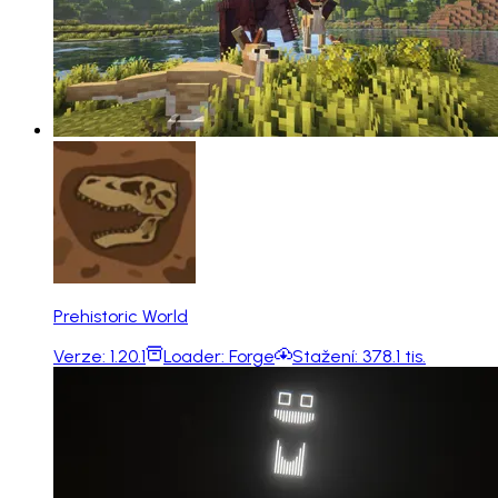
Prehistoric World
Verze:
1.20.1
Loader:
Forge
Stažení:
378.1 tis.