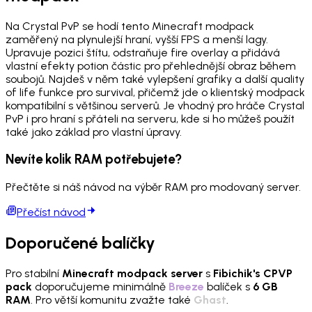
Na Crystal PvP se hodí tento Minecraft modpack
zaměřený na plynulejší hraní, vyšší FPS a menší lagy.
Upravuje pozici štítu, odstraňuje fire overlay a přidává
vlastní efekty potion částic pro přehlednější obraz během
soubojů. Najdeš v něm také vylepšení grafiky a další quality
of life funkce pro survival, přičemž jde o klientský modpack
kompatibilní s většinou serverů. Je vhodný pro hráče Crystal
PvP i pro hraní s přáteli na serveru, kde si ho můžeš použít
také jako základ pro vlastní úpravy.
Nevíte kolik RAM potřebujete?
Přečtěte si náš návod na výběr RAM pro modovaný server.
Přečíst návod
Doporučené balíčky
Pro stabilní
Minecraft modpack server
s
Fibichik's CPVP
pack
doporučujeme minimálně
Breeze
balíček s
6 GB
RAM
. Pro větší komunitu zvažte také
Ghast
.