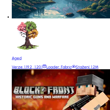
Aged
Verze:
1.19.2 · 1.20.1
Loader:
Fabric
Stažení:
1.2M