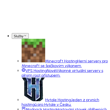
Služby
Minecraft Hosting
Herní servery pro
Minecraft se špičkovým výkonem.
VPS Hosting
Nové
Výkonné virtuální servery s
plným root přístupem.
Hytale Hosting
Jeden z prvních
hostingů pro Hytale v Česku.
Modpack Hosting
Hostování stovek oblíbených