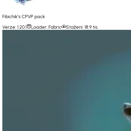
Fibichik's CPVP pack
Verze:
1.20.1
Loader:
Fabric
Stažení:
18.9 tis.