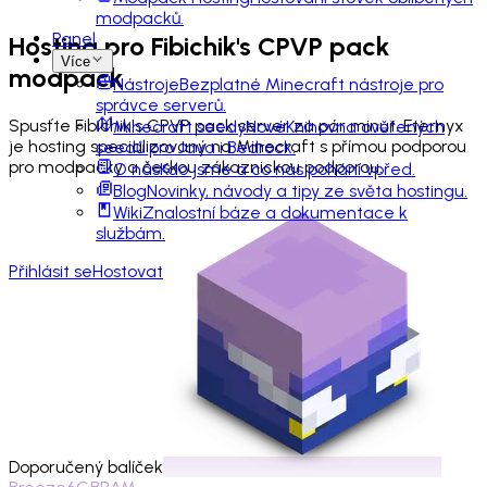
modpacků.
Panel
Hosting pro
Fibichik's CPVP pack
Více
modpack
Nástroje
Bezplatné Minecraft nástroje pro
správce serverů.
Spusťte Fibichik's CPVP pack server za pár minut. Eternyx
Minecraft seedy
Nové
Knihovna ověřených
je hosting specializovaný na Minecraft s přímou podporou
seedů pro Java i Bedrock.
pro modpacky a českou zákaznickou podporou.
O nás
Kdo jsme a co nás pohání vpřed.
Blog
Novinky, návody a tipy ze světa hostingu.
Wiki
Znalostní báze a dokumentace k
službám.
Přihlásit se
Hostovat
Doporučený balíček