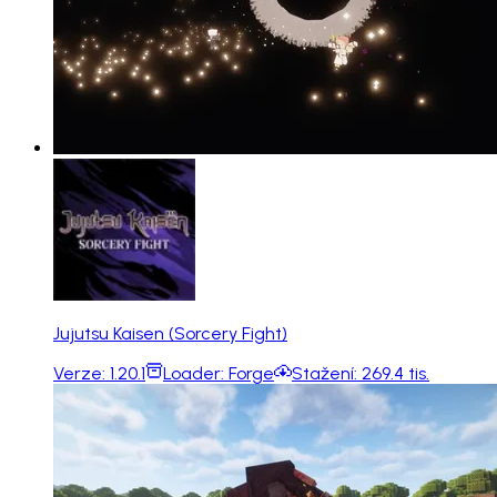
Jujutsu Kaisen (Sorcery Fight)
Verze:
1.20.1
Loader:
Forge
Stažení:
269.4 tis.