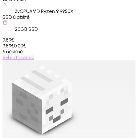
3
vCPU
AMD Ryzen 9 9950X
SSD úložiště
20
GB SSD
9.89€
9.89€
0.00€
/měsíčně
Vybrat balíček