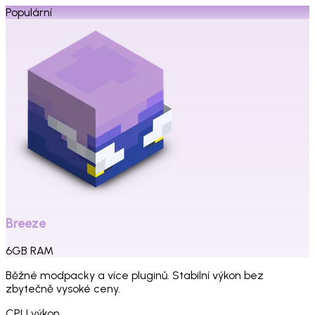
Populární
Breeze
6
GB
RAM
Běžné modpacky a více pluginů. Stabilní výkon bez
zbytečně vysoké ceny.
CPU výkon