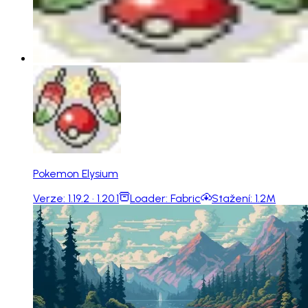
Pokemon Elysium
Verze:
1.19.2 · 1.20.1
Loader:
Fabric
Stažení:
1.2M