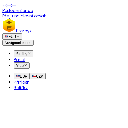
--
:
--
:
--
Poslední šance
Přejít na hlavní obsah
Eternyx
EUR
Navigační menu
Služby
Panel
Více
EUR
CZK
Přihlásit
Balíčky