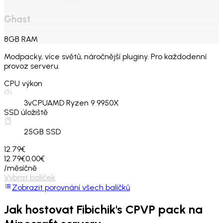
Ghast
8
GB
RAM
Modpacky, více světů, náročnější pluginy. Pro každodenní
provoz serveru.
CPU výkon
3
vCPU
AMD Ryzen 9 9950X
SSD úložiště
25
GB SSD
12.79€
12.79€
0.00€
/měsíčně
Vybrat balíček
Zobrazit porovnání všech balíčků
Jak hostovat
Fibichik's CPVP pack
na