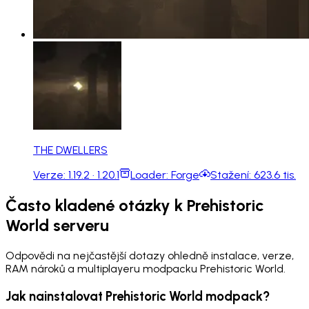
THE DWELLERS
Verze:
1.19.2 · 1.20.1
Loader:
Forge
Stažení:
623.6 tis.
Často kladené otázky k Prehistoric
World serveru
Odpovědi na nejčastější dotazy ohledně instalace, verze,
RAM nároků a multiplayeru modpacku Prehistoric World.
Jak nainstalovat Prehistoric World modpack?