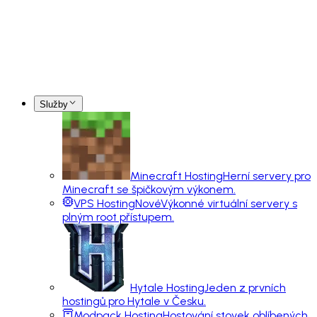
Služby
Minecraft Hosting
Herní servery pro
Minecraft se špičkovým výkonem.
VPS Hosting
Nové
Výkonné virtuální servery s
plným root přístupem.
Hytale Hosting
Jeden z prvních
hostingů pro Hytale v Česku.
Modpack Hosting
Hostování stovek oblíbených