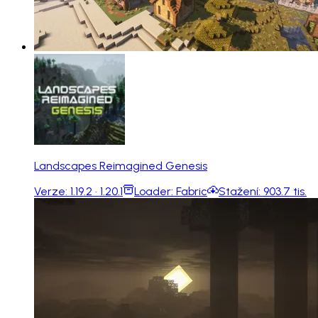
Landscapes Reimagined Genesis
Verze:
1.19.2 · 1.20.1
Loader:
Fabric
Stažení:
903.7 tis.