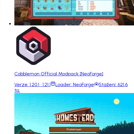
Cobblemon Official Modpack [NeoForge]
Verze:
1.20.1 · 1.21.1
Loader:
NeoForge
Stažení:
621.6
tis.