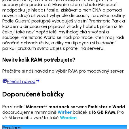
oceány plné predátorů. Hlavním cílem tohoto Minecraft
modpacku je hledat fosilie, získávat z nich DNA a pomocí
nových strojů oživovat vyhynulé dinosaury i pravěké rostliny.
Podle Questů postupně vybuduješ vlastní Prehistoric Park a
každému dinosaurovi připravíš vhodný habitat, přičemž tě
čekají také noví nepřátelé, mythologická stvoření a
souboje. Prehistoric World se hodí pro hráče, kteří mají rádi
náročné dobrodružství, a díky multiplayeru si budování
parku i průzkum světa užiješ s přáteli na serveru.
Nevíte kolik RAM potřebujete?
Přečtěte si náš návod na výběr RAM pro modovaný server.
Přečíst návod
Doporučené balíčky
Pro stabilní
Minecraft modpack server
s
Prehistoric World
doporučujeme minimálně
Wither
balíček s
16 GB RAM
. Pro
větší komunitu zvažte také
Warden
.
Populární