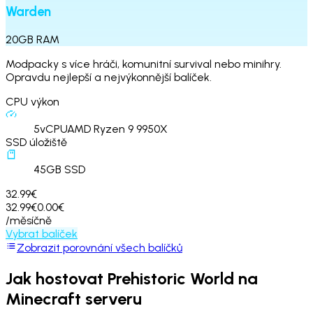
Warden
20
GB
RAM
Modpacky s více hráči, komunitní survival nebo minihry.
Opravdu nejlepší a nejvýkonnější balíček.
CPU výkon
5
vCPU
AMD Ryzen 9 9950X
SSD úložiště
45
GB SSD
32.99€
32.99€
0.00€
/měsíčně
Vybrat balíček
Zobrazit porovnání všech balíčků
Jak hostovat
Prehistoric World
na
Minecraft serveru