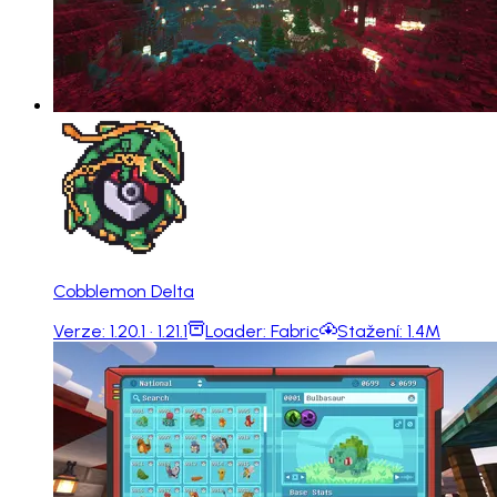
Cobblemon Delta
Verze:
1.20.1 · 1.21.1
Loader:
Fabric
Stažení:
1.4M