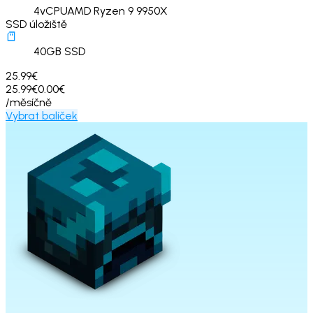
4
vCPU
AMD Ryzen 9 9950X
SSD úložiště
40
GB SSD
25.99€
25.99€
0.00€
/měsíčně
Vybrat balíček