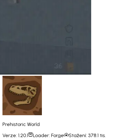
Prehistoric World
Verze:
1.20.1
Loader:
Forge
Stažení:
378.1 tis.