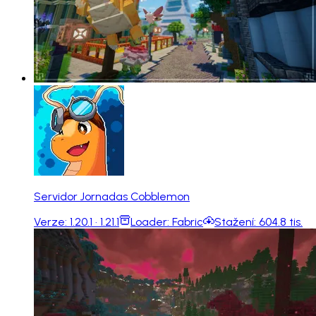
Servidor Jornadas Cobblemon
Verze:
1.20.1 · 1.21.1
Loader:
Fabric
Stažení:
604.8 tis.