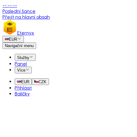
--
:
--
:
--
Poslední šance
Přejít na hlavní obsah
Eternyx
EUR
Navigační menu
Služby
Panel
Více
EUR
CZK
Přihlásit
Balíčky