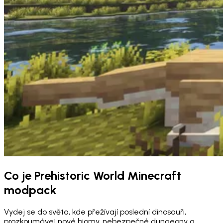
Co je Prehistoric World Minecraft
modpack
Vydej se do světa, kde přežívají poslední dinosauři,
prozkoumávej nové biomy, nebezpečné dungeony a