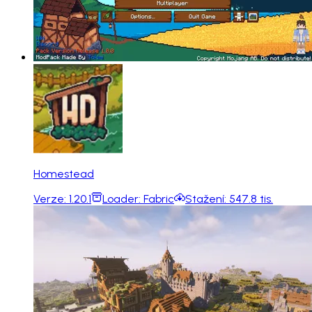
Homestead
Verze:
1.20.1
Loader:
Fabric
Stažení:
547.8 tis.