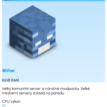
Wither
16
GB
RAM
Velký komunitní server a náročné modpacky. Velké
miniherní servery zvládá na parádu.
CPU výkon