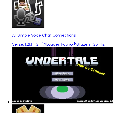
All Simple Voice Chat Connections!
Verze:
1.21.1 · 1.21.11
Loader:
Fabric
Stažení:
123.1 tis.