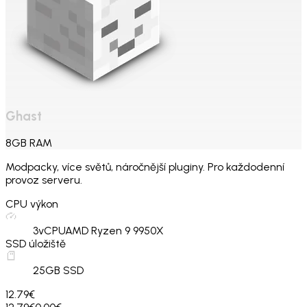
Ghast
8
GB
RAM
Modpacky, více světů, náročnější pluginy. Pro každodenní
provoz serveru.
CPU výkon
3
vCPU
AMD Ryzen 9 9950X
SSD úložiště
25
GB SSD
12.79€