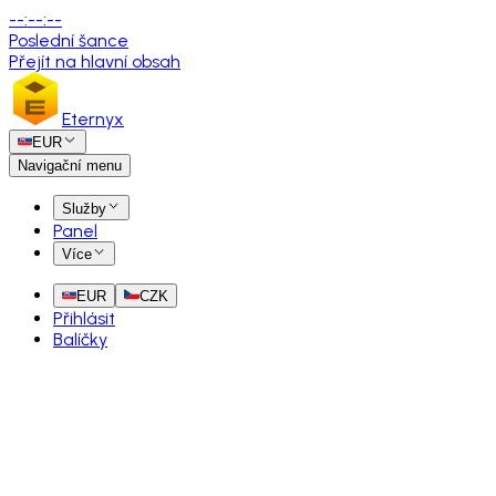
--
:
--
:
--
Poslední šance
Přejít na hlavní obsah
Eternyx
EUR
Navigační menu
Služby
Panel
Více
EUR
CZK
Přihlásit
Balíčky