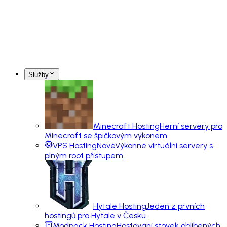
Služby
Minecraft Hosting
Herní servery pro
Minecraft se špičkovým výkonem.
VPS Hosting
Nové
Výkonné virtuální servery s
plným root přístupem.
Hytale Hosting
Jeden z prvních
hostingů pro Hytale v Česku.
Modpack Hosting
Hostování stovek oblíbených