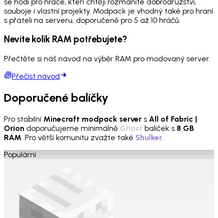
se hodí pro hráče, kteří chtějí rozmanité dobrodružství,
souboje i vlastní projekty. Modpack je vhodný také pro hraní
s přáteli na serveru, doporučeně pro 5 až 10 hráčů.
Nevíte kolik RAM potřebujete?
Přečtěte si náš návod na výběr RAM pro modovaný server.
Přečíst návod
Doporučené balíčky
Pro stabilní
Minecraft modpack server
s
All of Fabric |
Orion
doporučujeme minimálně
Ghast
balíček s
8 GB
RAM
. Pro větší komunitu zvažte také
Shulker
.
Populární