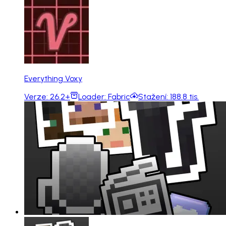
Everything Voxy
Verze:
26.2+
Loader:
Fabric
Stažení:
188.8 tis.