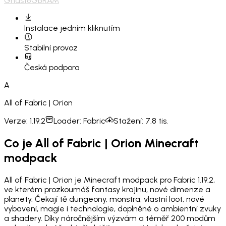
Ghast
8GB
RAM
Instalace
jedním kliknutím
Stabilní provoz
Česká podpora
A
All of Fabric | Orion
Verze:
1.19.2
Loader:
Fabric
Stažení:
7.8 tis.
Co je All of Fabric | Orion Minecraft
modpack
All of Fabric | Orion je Minecraft modpack pro Fabric 1.19.2,
ve kterém prozkoumáš fantasy krajinu, nové dimenze a
planety. Čekají tě dungeony, monstra, vlastní loot, nové
vybavení, magie i technologie, doplněné o ambientní zvuky
a shadery. Díky náročnějším výzvám a téměř 200 modům