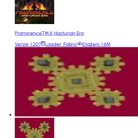
Prominence™ II: Hasturian Era
Verze:
1.20.1
Loader:
Fabric
Stažení:
1.6M