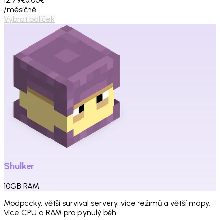
12.79€
0.00€
/měsíčně
Vybrat balíček
Shulker
10
GB
RAM
Modpacky, větší survival servery, více režimů a větší mapy.
Více CPU a RAM pro plynulý běh.