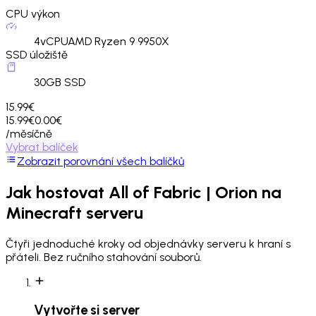
CPU výkon
4
vCPU
AMD Ryzen 9 9950X
SSD úložiště
30
GB SSD
15.99€
15.99€
0.00€
/měsíčně
Vybrat balíček
Zobrazit porovnání všech balíčků
Jak hostovat
All of Fabric | Orion
na
Minecraft serveru
Čtyři jednoduché kroky od objednávky serveru k hraní s
přáteli. Bez ručního stahování souborů.
Vytvořte si server