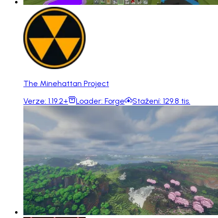
The Minehattan Project
Verze:
1.19.2+
Loader:
Forge
Stažení:
129.8 tis.