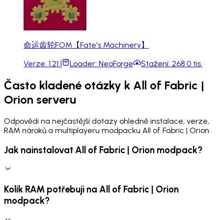
命运齿轮FOM【Fate's Machinery】
Verze:
1.21.1
Loader:
NeoForge
Stažení:
268.0 tis.
Často kladené otázky k All of Fabric |
Orion serveru
Odpovědi na nejčastější dotazy ohledně instalace, verze,
RAM nároků a multiplayeru modpacku All of Fabric | Orion.
Jak nainstalovat All of Fabric | Orion modpack?
Kolik RAM potřebuji na All of Fabric | Orion
modpack?