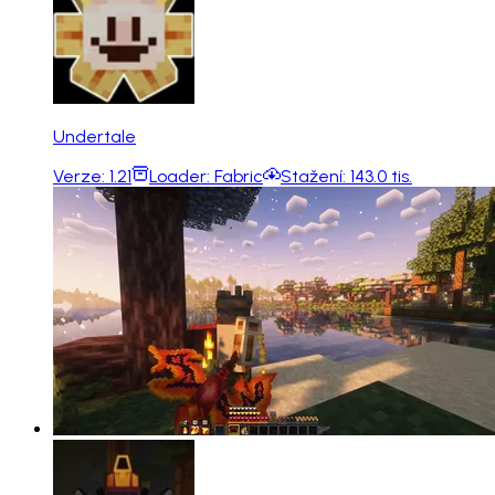
Undertale
Verze:
1.21
Loader:
Fabric
Stažení:
143.0 tis.