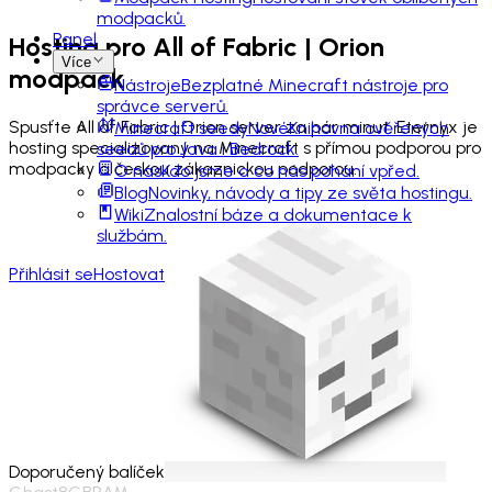
modpacků.
Panel
Hosting pro
All of Fabric | Orion
Více
modpack
Nástroje
Bezplatné Minecraft nástroje pro
správce serverů.
Spusťte All of Fabric | Orion server za pár minut. Eternyx je
Minecraft seedy
Nové
Knihovna ověřených
hosting specializovaný na Minecraft s přímou podporou pro
seedů pro Java i Bedrock.
modpacky a českou zákaznickou podporou.
O nás
Kdo jsme a co nás pohání vpřed.
Blog
Novinky, návody a tipy ze světa hostingu.
Wiki
Znalostní báze a dokumentace k
službám.
Přihlásit se
Hostovat
Doporučený balíček