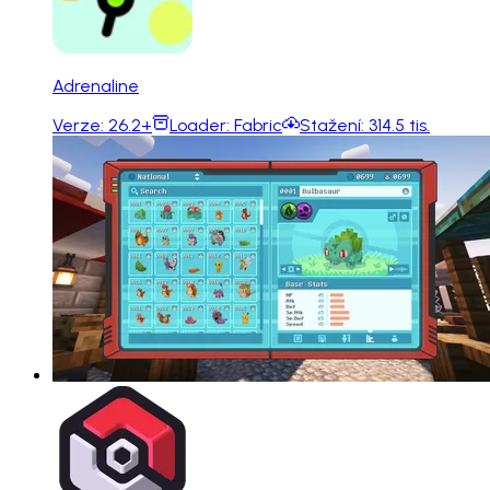
Adrenaline
Verze:
26.2+
Loader:
Fabric
Stažení:
314.5 tis.