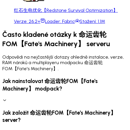
红石生电优化【Redstone Survival Optimization】
Verze:
26.2+
Loader:
Fabric
Stažení:
1.1M
Často kladené otázky k 命运齿轮
FOM【Fate's Machinery】 serveru
Odpovědi na nejčastější dotazy ohledně instalace, verze,
RAM nároků a multiplayeru modpacku 命运齿轮
FOM【Fate's Machinery】.
Jak nainstalovat 命运齿轮FOM【Fate's
Machinery】 modpack?
Jak založit 命运齿轮FOM【Fate's Machinery】
server?