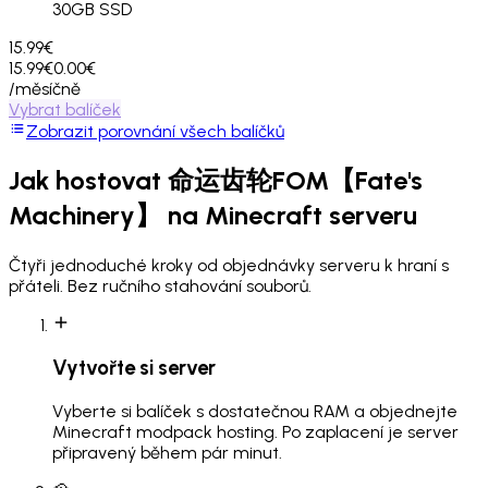
30
GB SSD
15.99€
15.99€
0.00€
/měsíčně
Vybrat balíček
Zobrazit porovnání všech balíčků
Jak hostovat
命运齿轮FOM【Fate's
Machinery】
na Minecraft serveru
Čtyři jednoduché kroky od objednávky serveru k hraní s
přáteli. Bez ručního stahování souborů.
Vytvořte si server
Vyberte si balíček s dostatečnou RAM a objednejte
Minecraft modpack hosting. Po zaplacení je server
připravený během pár minut.