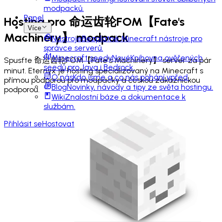
modpacků.
Panel
Hosting pro
命运齿轮FOM【Fate's
Více
Machinery】
modpack
Nástroje
Bezplatné Minecraft nástroje pro
správce serverů.
Minecraft seedy
Nové
Knihovna ověřených
Spusťte 命运齿轮FOM【Fate's Machinery】 server za pár
seedů pro Java i Bedrock.
minut. Eternyx je hosting specializovaný na Minecraft s
O nás
Kdo jsme a co nás pohání vpřed.
přímou podporou pro modpacky a českou zákaznickou
Blog
Novinky, návody a tipy ze světa hostingu.
podporou.
Wiki
Znalostní báze a dokumentace k
službám.
Přihlásit se
Hostovat