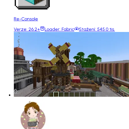
Re-Console
Verze:
26.2+
Loader:
Fabric
Stažení:
545.0 tis.