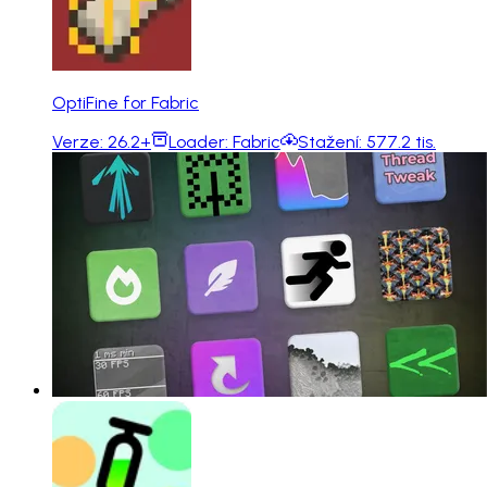
OptiFine for Fabric
Verze:
26.2+
Loader:
Fabric
Stažení:
577.2 tis.