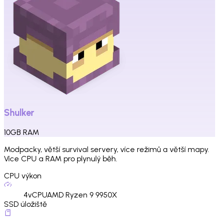
Shulker
10
GB
RAM
Modpacky, větší survival servery, více režimů a větší mapy.
Více CPU a RAM pro plynulý běh.
CPU výkon
4
vCPU
AMD Ryzen 9 9950X
SSD úložiště