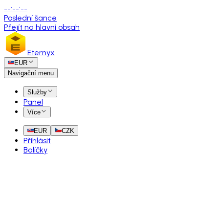
--
:
--
:
--
Poslední šance
Přejít na hlavní obsah
Eternyx
EUR
Navigační menu
Služby
Panel
Více
EUR
CZK
Přihlásit
Balíčky