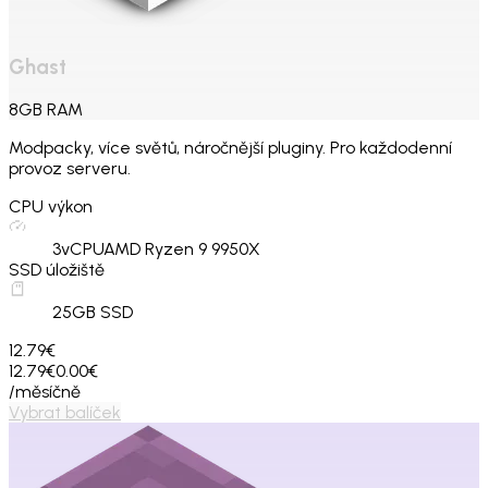
Ghast
8
GB
RAM
Modpacky, více světů, náročnější pluginy. Pro každodenní
provoz serveru.
CPU výkon
3
vCPU
AMD Ryzen 9 9950X
SSD úložiště
25
GB SSD
12.79€
12.79€
0.00€
/měsíčně
Vybrat balíček