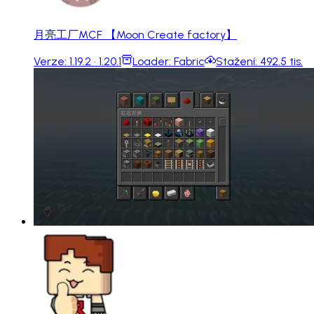
月亮工厂MCF 【Moon Create factory】
Verze:
1.19.2 · 1.20.1
Loader:
Fabric
Stažení:
492.5 tis.