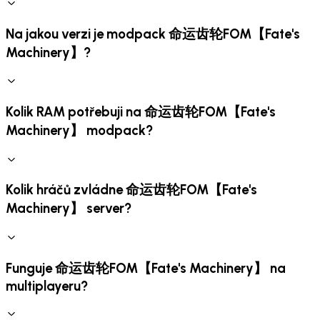
Na jakou verzi je modpack 命运齿轮FOM【Fate's
Machinery】?
Kolik RAM potřebuji na 命运齿轮FOM【Fate's
Machinery】 modpack?
Kolik hráčů zvládne 命运齿轮FOM【Fate's
Machinery】 server?
Funguje 命运齿轮FOM【Fate's Machinery】 na
multiplayeru?