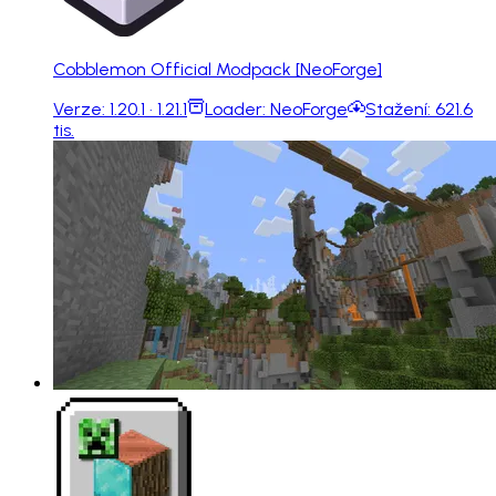
Cobblemon Official Modpack [NeoForge]
Verze:
1.20.1 · 1.21.1
Loader:
NeoForge
Stažení:
621.6
tis.