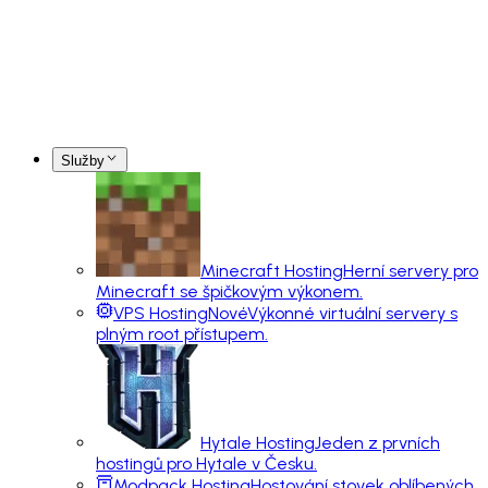
Služby
Minecraft Hosting
Herní servery pro
Minecraft se špičkovým výkonem.
VPS Hosting
Nové
Výkonné virtuální servery s
plným root přístupem.
Hytale Hosting
Jeden z prvních
hostingů pro Hytale v Česku.
Modpack Hosting
Hostování stovek oblíbených