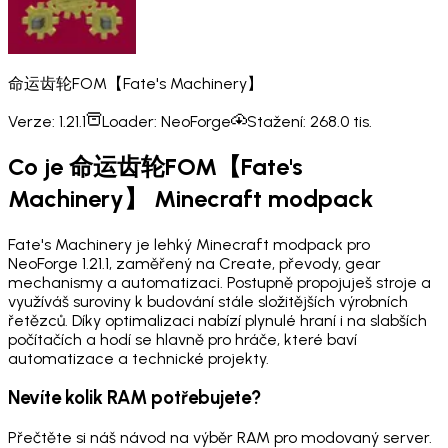
命运齿轮FOM【Fate's Machinery】
Verze:
1.21.1
Loader:
NeoForge
Stažení:
268.0 tis.
Co je 命运齿轮FOM【Fate's
Machinery】 Minecraft modpack
Fate's Machinery je lehký Minecraft modpack pro
NeoForge 1.21.1, zaměřený na Create, převody, gear
mechanismy a automatizaci. Postupně propojuješ stroje a
využíváš suroviny k budování stále složitějších výrobních
řetězců. Díky optimalizaci nabízí plynulé hraní i na slabších
počítačích a hodí se hlavně pro hráče, které baví
automatizace a technické projekty.
Nevíte kolik RAM potřebujete?
Přečtěte si náš návod na výběr RAM pro modovaný server.