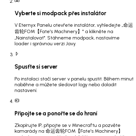
Vyberte si modpack přes instalátor
V Eternyx Panelu otevřete instalátor, vyhledejte „命运
齿轮FOM【Fate's Machinery】" a klikněte na
„Nainstalovat". Stáhneme modpack, nastavíme
loader i správnou verzi Javy.
Spusťte si server
Po instalaci stačí server v panelu spustit. Během minut
naběhne a můžete sledovat logy nebo doladit
nastavení.
Připojte se a ponořte se do hraní
Zkopírujte IP, připojte se v Minecraftu a pozvěte
kamarády na 命运齿轮FOM【Fate's Machinery】