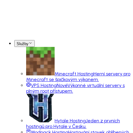
Služby
Minecraft Hosting
Herní servery pro
Minecraft se špičkovým výkonem.
VPS Hosting
Nové
Výkonné virtuální servery s
plným root přístupem.
Hytale Hosting
Jeden z prvních
hostingů pro Hytale v Česku.
Modpack Hosting
Hostování stovek oblíbených