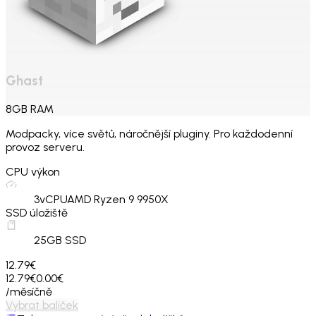
Ghast
8
GB
RAM
Modpacky, více světů, náročnější pluginy. Pro každodenní
provoz serveru.
CPU výkon
3
vCPU
AMD Ryzen 9 9950X
SSD úložiště
25
GB SSD
12.79€
12.79€
0.00€
/měsíčně
Vybrat balíček