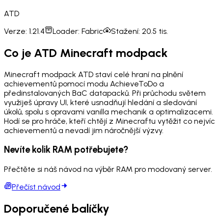
ATD
Verze:
1.21.4
Loader:
Fabric
Stažení:
20.5 tis.
Co je ATD Minecraft modpack
Minecraft modpack ATD staví celé hraní na plnění
achievementů pomocí modu AchieveToDo a
předinstalovaných BaC datapacků. Při průchodu světem
využiješ úpravy UI, které usnadňují hledání a sledování
úkolů, spolu s opravami vanilla mechanik a optimalizacemi.
Hodí se pro hráče, kteří chtějí z Minecraftu vytěžit co nejvíc
achievementů a nevadí jim náročnější výzvy.
Nevíte kolik RAM potřebujete?
Přečtěte si náš návod na výběr RAM pro modovaný server.
Přečíst návod
Doporučené balíčky