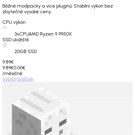
Běžné modpacky a více pluginů. Stabilní výkon bez
zbytečně vysoké ceny.
CPU výkon
3
vCPU
AMD Ryzen 9 9950X
SSD úložiště
20
GB SSD
9.89€
9.89€
0.00€
/měsíčně
Vybrat balíček