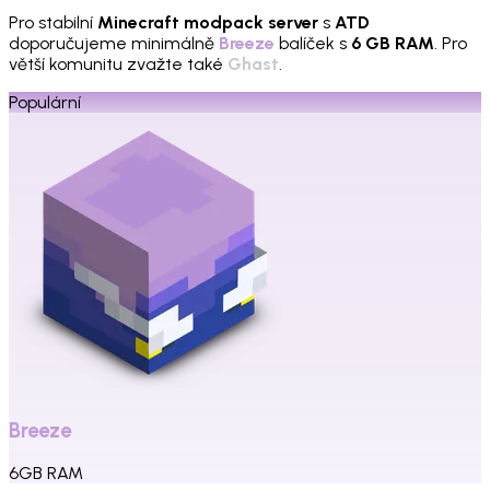
Pro stabilní
Minecraft modpack server
s
ATD
doporučujeme minimálně
Breeze
balíček s
6 GB RAM
. Pro
větší komunitu zvažte také
Ghast
.
Populární
Breeze
6
GB
RAM