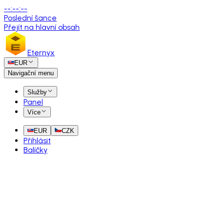
--
:
--
:
--
Poslední šance
Přejít na hlavní obsah
Eternyx
EUR
Navigační menu
Služby
Panel
Více
EUR
CZK
Přihlásit
Balíčky