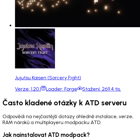
Jujutsu Kaisen (Sorcery Fight)
Verze:
1.20.1
Loader:
Forge
Stažení:
269.4 tis.
Často kladené otázky k ATD serveru
Odpovědi na nejčastější dotazy ohledně instalace, verze,
RAM nároků a multiplayeru modpacku ATD.
Jak nainstalovat ATD modpack?