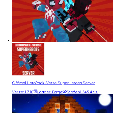
Official HeroPack-Verse SuperHeroes Server
Verze:
1.7.10
Loader:
Forge
Stažení:
345.4 tis.