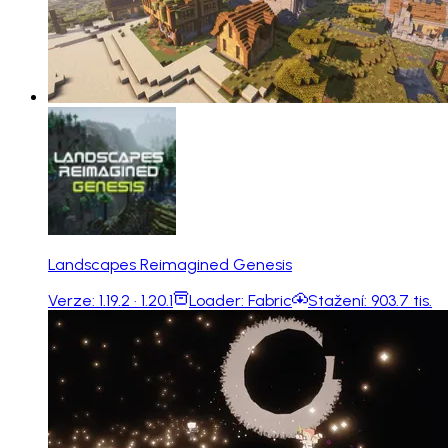
Landscapes Reimagined Genesis
Verze:
1.19.2 · 1.20.1
Loader:
Fabric
Stažení:
903.7 tis.