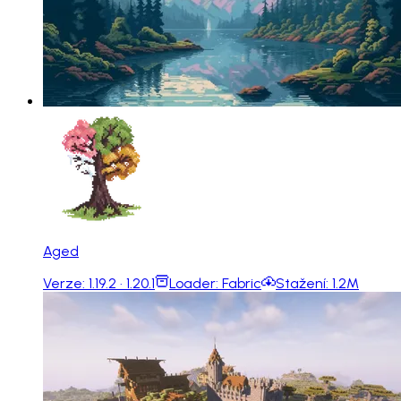
Aged
Verze:
1.19.2 · 1.20.1
Loader:
Fabric
Stažení:
1.2M