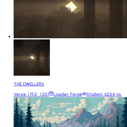
THE DWELLERS
Verze:
1.19.2 · 1.20.1
Loader:
Forge
Stažení:
623.6 tis.