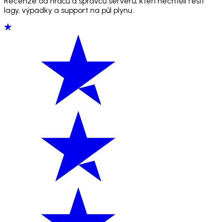
Recenze od hráčů a správců serverů, kteří nechtěli řešit
lagy, výpadky a support na půl plynu.