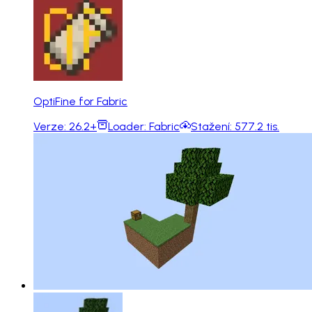
OptiFine for Fabric
Verze:
26.2+
Loader:
Fabric
Stažení:
577.2 tis.