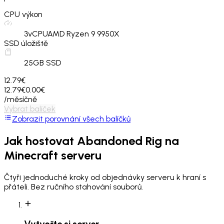
CPU výkon
3
vCPU
AMD Ryzen 9 9950X
SSD úložiště
25
GB SSD
12.79€
12.79€
0.00€
/měsíčně
Vybrat balíček
Zobrazit porovnání všech balíčků
Jak hostovat
Abandoned Rig
na
Minecraft serveru
Čtyři jednoduché kroky od objednávky serveru k hraní s
přáteli. Bez ručního stahování souborů.