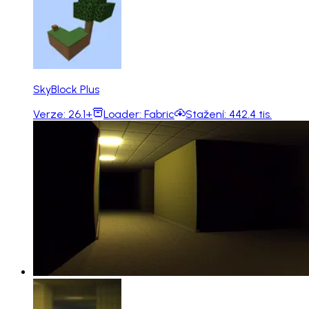
SkyBlock Plus
Verze:
26.1+
Loader:
Fabric
Stažení:
442.4 tis.