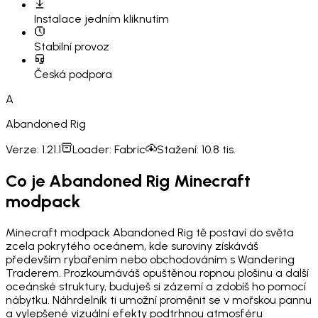
Instalace
jedním kliknutím
Stabilní provoz
Česká podpora
A
Abandoned Rig
Verze:
1.21.1
Loader:
Fabric
Stažení:
10.8 tis.
Co je Abandoned Rig Minecraft
modpack
Minecraft modpack Abandoned Rig tě postaví do světa
zcela pokrytého oceánem, kde suroviny získáváš
především rybařením nebo obchodováním s Wandering
Traderem. Prozkoumáváš opuštěnou ropnou plošinu a další
oceánské struktury, buduješ si zázemí a zdobíš ho pomocí
nábytku. Náhrdelník ti umožní proměnit se v mořskou pannu
a vylepšené vizuální efekty podtrhnou atmosféru