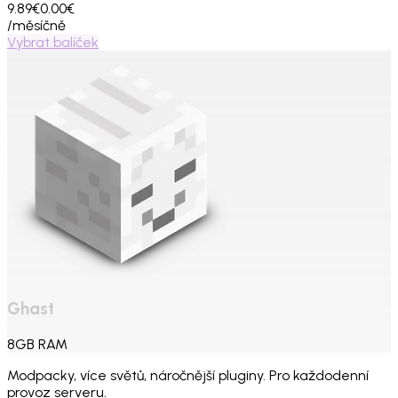
9.89€
0.00€
/měsíčně
Vybrat balíček
Ghast
8
GB
RAM
Modpacky, více světů, náročnější pluginy. Pro každodenní
provoz serveru.