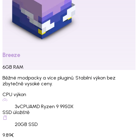
Breeze
6
GB
RAM
Běžné modpacky a více pluginů. Stabilní výkon bez
zbytečně vysoké ceny.
CPU výkon
3
vCPU
AMD Ryzen 9 9950X
SSD úložiště
20
GB SSD
9.89€