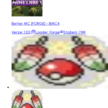
Better MC [FORGE] - BMC4
Verze:
1.20.1
Loader:
Forge
Stažení:
1.9M