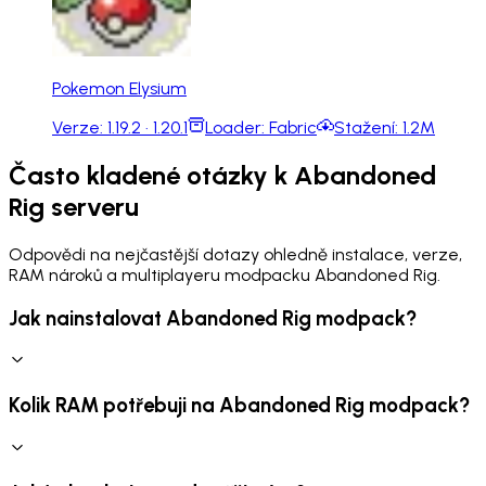
Pokemon Elysium
Verze:
1.19.2 · 1.20.1
Loader:
Fabric
Stažení:
1.2M
Často kladené otázky k Abandoned
Rig serveru
Odpovědi na nejčastější dotazy ohledně instalace, verze,
RAM nároků a multiplayeru modpacku Abandoned Rig.
Jak nainstalovat Abandoned Rig modpack?
Kolik RAM potřebuji na Abandoned Rig modpack?