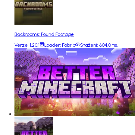
Backrooms: Found Footage
Verze:
1.20.1
Loader:
Fabric
Stažení:
604.0 tis.