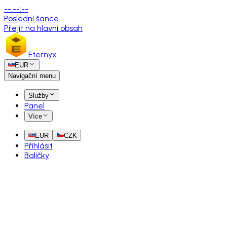
--
:
--
:
--
Poslední šance
Přejít na hlavní obsah
Eternyx
EUR
Navigační menu
Služby
Panel
Více
EUR
CZK
Přihlásit
Balíčky