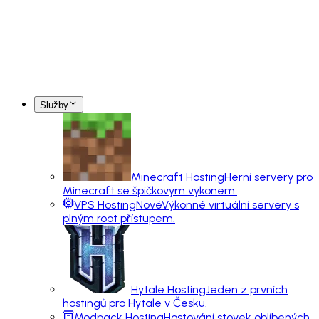
Služby
Minecraft Hosting
Herní servery pro
Minecraft se špičkovým výkonem.
VPS Hosting
Nové
Výkonné virtuální servery s
plným root přístupem.
Hytale Hosting
Jeden z prvních
hostingů pro Hytale v Česku.
Modpack Hosting
Hostování stovek oblíbených