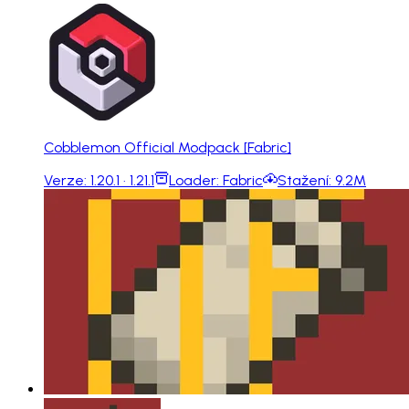
Cobblemon Official Modpack [Fabric]
Verze:
1.20.1 · 1.21.1
Loader:
Fabric
Stažení:
9.2M