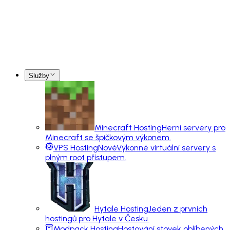
Služby
Minecraft Hosting
Herní servery pro
Minecraft se špičkovým výkonem.
VPS Hosting
Nové
Výkonné virtuální servery s
plným root přístupem.
Hytale Hosting
Jeden z prvních
hostingů pro Hytale v Česku.
Modpack Hosting
Hostování stovek oblíbených