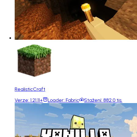
RealisticCraft
Verze:
1.21.11+
Loader:
Fabric
Stažení:
882.0 tis.