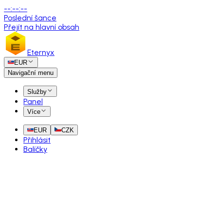
--
:
--
:
--
Poslední šance
Přejít na hlavní obsah
Eternyx
EUR
Navigační menu
Služby
Panel
Více
EUR
CZK
Přihlásit
Balíčky