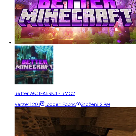
Better MC [FABRIC] - BMC2
Verze:
1.20.1
Loader:
Fabric
Stažení:
2.9M