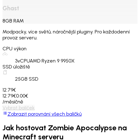
Ghast
8
GB
RAM
Modpacky, více světů, náročnější pluginy. Pro každodenní
provoz serveru.
CPU výkon
3
vCPU
AMD Ryzen 9 9950X
SSD úložiště
25
GB SSD
12.79€
12.79€
0.00€
/měsíčně
Vybrat balíček
Zobrazit porovnání všech balíčků
Jak hostovat
Zombie Apocalypse
na
Minecraft serveru