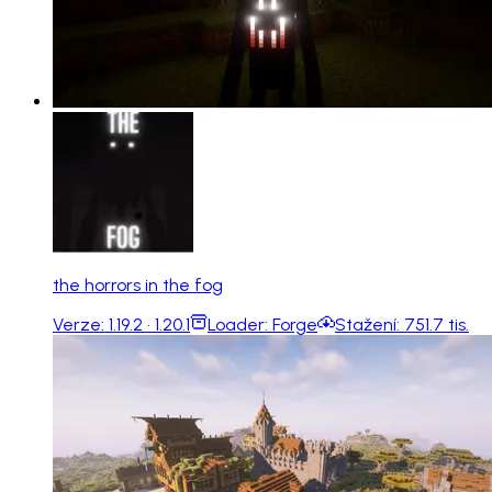
the horrors in the fog
Verze:
1.19.2 · 1.20.1
Loader:
Forge
Stažení:
751.7 tis.