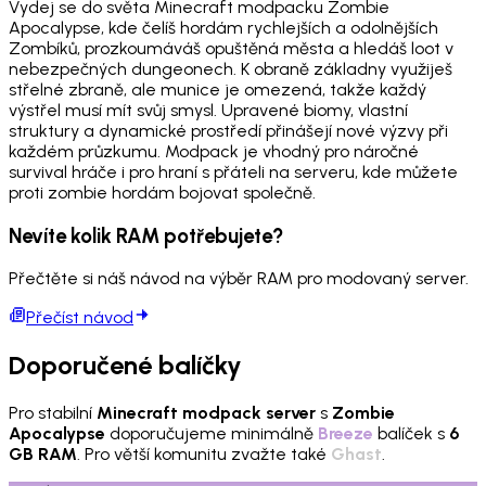
Vydej se do světa Minecraft modpacku Zombie
Apocalypse, kde čelíš hordám rychlejších a odolnějších
Zombíků, prozkoumáváš opuštěná města a hledáš loot v
nebezpečných dungeonech. K obraně základny využiješ
střelné zbraně, ale munice je omezená, takže každý
výstřel musí mít svůj smysl. Upravené biomy, vlastní
struktury a dynamické prostředí přinášejí nové výzvy při
každém průzkumu. Modpack je vhodný pro náročné
survival hráče i pro hraní s přáteli na serveru, kde můžete
proti zombie hordám bojovat společně.
Nevíte kolik RAM potřebujete?
Přečtěte si náš návod na výběr RAM pro modovaný server.
Přečíst návod
Doporučené balíčky
Pro stabilní
Minecraft modpack server
s
Zombie
Apocalypse
doporučujeme minimálně
Breeze
balíček s
6
GB RAM
. Pro větší komunitu zvažte také
Ghast
.