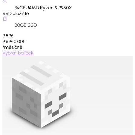
3
vCPU
AMD Ryzen 9 9950X
SSD úložiště
20
GB SSD
9.89€
9.89€
0.00€
/měsíčně
Vybrat balíček