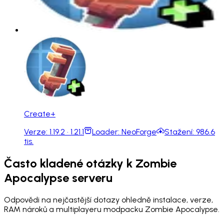
Create+
Verze:
1.19.2 · 1.21.1
Loader:
NeoForge
Stažení:
986.6
tis.
Často kladené otázky k Zombie
Apocalypse serveru
Odpovědi na nejčastější dotazy ohledně instalace, verze,
RAM nároků a multiplayeru modpacku Zombie Apocalypse.