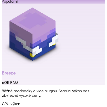
Populární
Breeze
6
GB
RAM
Běžné modpacky a více pluginů. Stabilní výkon bez
zbytečně vysoké ceny.
CPU výkon