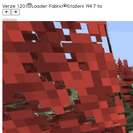
Verze:
1.20.1
Loader:
Fabric
Stažení:
194.7 tis.