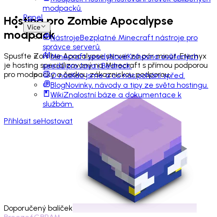
modpacků.
Panel
Hosting pro
Zombie Apocalypse
Více
modpack
Nástroje
Bezplatné Minecraft nástroje pro
správce serverů.
Spusťte Zombie Apocalypse server za pár minut. Eternyx
Minecraft seedy
Nové
Knihovna ověřených
je hosting specializovaný na Minecraft s přímou podporou
seedů pro Java i Bedrock.
pro modpacky a českou zákaznickou podporou.
O nás
Kdo jsme a co nás pohání vpřed.
Blog
Novinky, návody a tipy ze světa hostingu.
Wiki
Znalostní báze a dokumentace k
službám.
Přihlásit se
Hostovat
Doporučený balíček