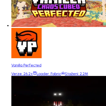
Vanilla Perfected
Verze:
26.2+
Loader:
Fabric
Stažení:
2.2M