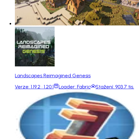
Landscapes Reimagined Genesis
Verze:
1.19.2 · 1.20.1
Loader:
Fabric
Stažení:
903.7 tis.