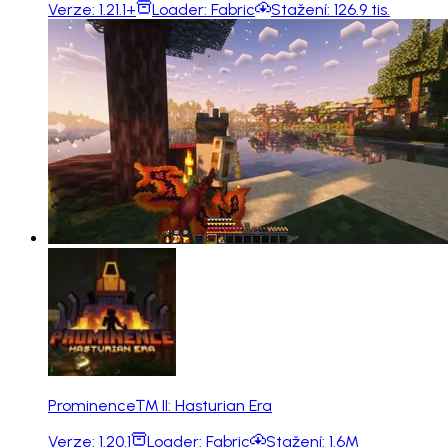
Verze:
1.21.1+
Loader:
Fabric
Stažení:
126.9 tis.
Prominence™ II: Hasturian Era
Verze:
1.20.1
Loader:
Fabric
Stažení:
1.6M