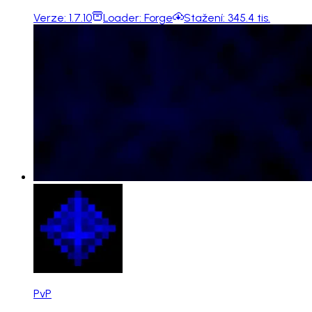
Verze:
1.7.10
Loader:
Forge
Stažení:
345.4 tis.
PvP