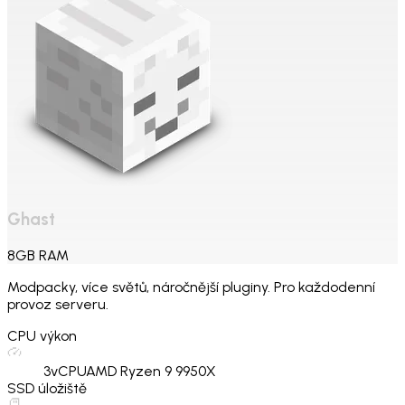
Ghast
8
GB
RAM
Modpacky, více světů, náročnější pluginy. Pro každodenní
provoz serveru.
CPU výkon
3
vCPU
AMD Ryzen 9 9950X
SSD úložiště