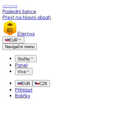
--
:
--
:
--
Poslední šance
Přejít na hlavní obsah
Eternyx
EUR
Navigační menu
Služby
Panel
Více
EUR
CZK
Přihlásit
Balíčky