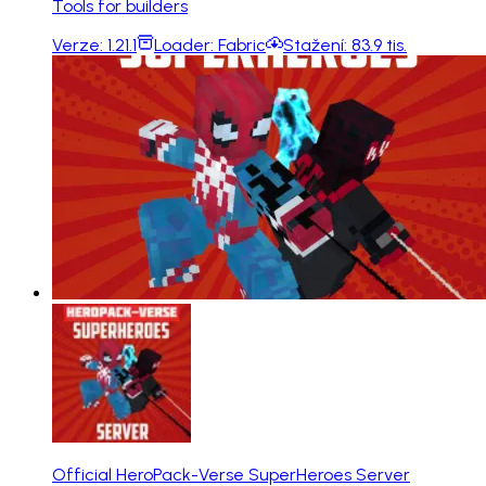
Tools for builders
Verze:
1.21.1
Loader:
Fabric
Stažení:
83.9 tis.
Official HeroPack-Verse SuperHeroes Server