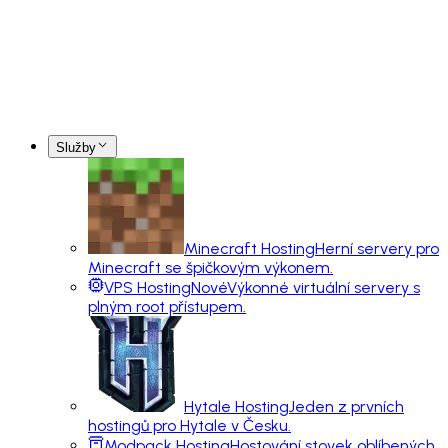
Služby
Minecraft Hosting
Herní servery pro
Minecraft se špičkovým výkonem.
VPS Hosting
Nové
Výkonné virtuální servery s
plným root přístupem.
Hytale Hosting
Jeden z prvních
hostingů pro Hytale v Česku.
Modpack Hosting
Hostování stovek oblíbených