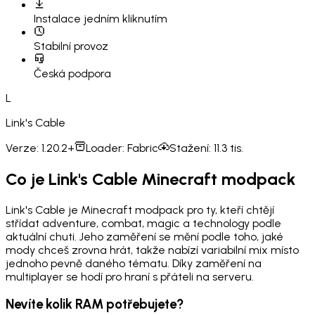
Instalace
jedním kliknutím
Stabilní provoz
Česká podpora
L
Link's Cable
Verze:
1.20.2+
Loader:
Fabric
Stažení:
11.3 tis.
Co je Link's Cable Minecraft modpack
Link's Cable je Minecraft modpack pro ty, kteří chtějí
střídat adventure, combat, magic a technology podle
aktuální chuti. Jeho zaměření se mění podle toho, jaké
mody chceš zrovna hrát, takže nabízí variabilní mix místo
jednoho pevně daného tématu. Díky zaměření na
multiplayer se hodí pro hraní s přáteli na serveru.
Nevíte kolik RAM potřebujete?