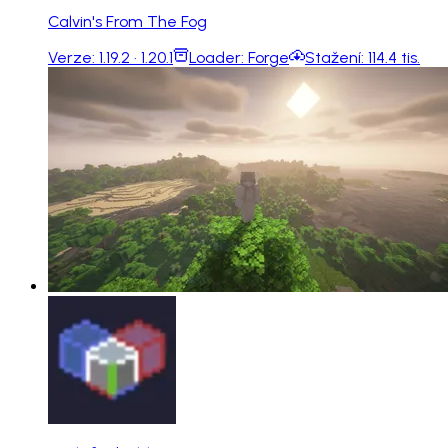
Calvin's From The Fog
Verze:
1.19.2 · 1.20.1
Loader:
Forge
Stažení:
114.4 tis.