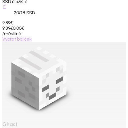
SSD úložiště
20
GB SSD
9.89€
9.89€
0.00€
/měsíčně
Vybrat balíček
Ghast