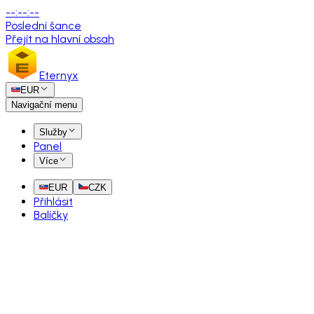
--
:
--
:
--
Poslední šance
Přejít na hlavní obsah
Eternyx
EUR
Navigační menu
Služby
Panel
Více
EUR
CZK
Přihlásit
Balíčky