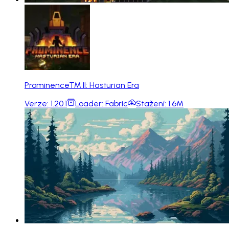
Prominence™ II: Hasturian Era
Verze:
1.20.1
Loader:
Fabric
Stažení:
1.6M