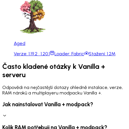
Aged
Verze:
1.19.2 · 1.20.1
Loader:
Fabric
Stažení:
1.2M
Často kladené otázky k Vanilla +
serveru
Odpovědi na nejčastější dotazy ohledně instalace, verze,
RAM nároků a multiplayeru modpacku Vanilla +.
Jak nainstalovat Vanilla + modpack?
Kolik RAM potřebuji na Vanilla + modpack?