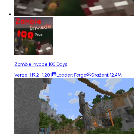
Zombie Invade 100 Days
Verze:
1.19.2 · 1.20.1
Loader:
Forge
Stažení:
12.4M