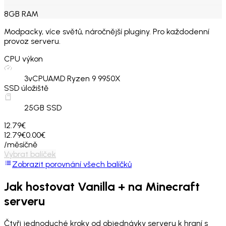
8
GB
RAM
Modpacky, více světů, náročnější pluginy. Pro každodenní
provoz serveru.
CPU výkon
3
vCPU
AMD Ryzen 9 9950X
SSD úložiště
25
GB SSD
12.79€
12.79€
0.00€
/měsíčně
Vybrat balíček
Zobrazit porovnání všech balíčků
Jak hostovat
Vanilla +
na Minecraft
serveru
Čtyři jednoduché kroky od objednávky serveru k hraní s