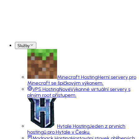
Služby
Minecraft Hosting
Herní servery pro
Minecraft se špičkovým výkonem.
VPS Hosting
Nové
Výkonné virtuální servery s
plným root přístupem.
Hytale Hosting
Jeden z prvních
hostingů pro Hytale v Česku.
Modpack Hosting
Hostování stovek oblíbených