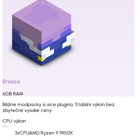
Breeze
6
GB
RAM
Běžné modpacky a více pluginů. Stabilní výkon bez
zbytečně vysoké ceny.
CPU výkon
3
vCPU
AMD Ryzen 9 9950X