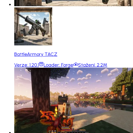
BattleArmory TACZ
Verze:
1.20.1
Loader:
Forge
Stažení:
2.2M