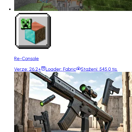
Re-Console
Verze:
26.2+
Loader:
Fabric
Stažení:
545.0 tis.