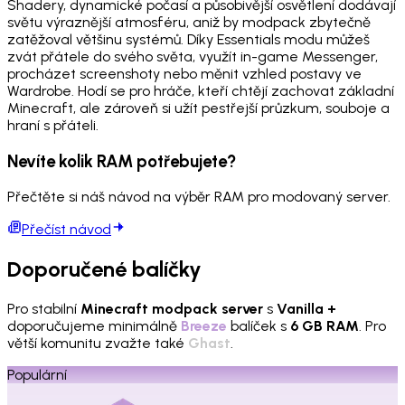
Shadery, dynamické počasí a působivější osvětlení dodávají
světu výraznější atmosféru, aniž by modpack zbytečně
zatěžoval většinu systémů. Díky Essentials modu můžeš
zvát přátele do svého světa, využít in-game Messenger,
procházet screenshoty nebo měnit vzhled postavy ve
Wardrobe. Hodí se pro hráče, kteří chtějí zachovat základní
Minecraft, ale zároveň si užít pestřejší průzkum, souboje a
hraní s přáteli.
Nevíte kolik RAM potřebujete?
Přečtěte si náš návod na výběr RAM pro modovaný server.
Přečíst návod
Doporučené balíčky
Pro stabilní
Minecraft modpack server
s
Vanilla +
doporučujeme minimálně
Breeze
balíček s
6 GB RAM
. Pro
větší komunitu zvažte také
Ghast
.
Populární