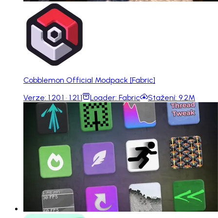
Cobblemon Official Modpack [Fabric]
Verze:
1.20.1 · 1.21.1
Loader:
Fabric
Stažení:
9.2M