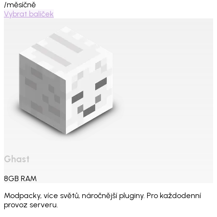
/měsíčně
Vybrat balíček
Ghast
8
GB
RAM
Modpacky, více světů, náročnější pluginy. Pro každodenní
provoz serveru.