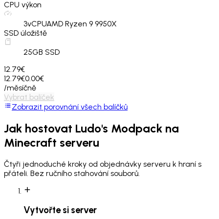
CPU výkon
3
vCPU
AMD Ryzen 9 9950X
SSD úložiště
25
GB SSD
12.79€
12.79€
0.00€
/měsíčně
Vybrat balíček
Zobrazit porovnání všech balíčků
Jak hostovat
Ludo's Modpack
na
Minecraft serveru
Čtyři jednoduché kroky od objednávky serveru k hraní s
přáteli. Bez ručního stahování souborů.
Vytvořte si server