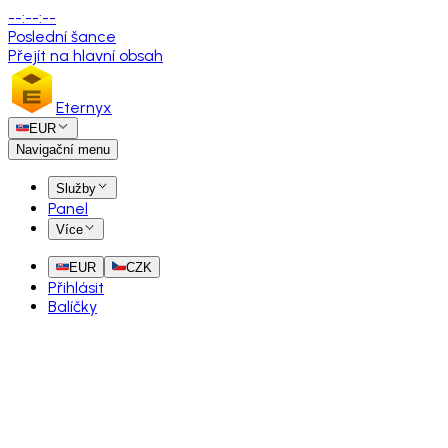
--
:
--
:
--
Poslední šance
Přejít na hlavní obsah
Eternyx
EUR
Navigační menu
Služby
Panel
Více
EUR
CZK
Přihlásit
Balíčky