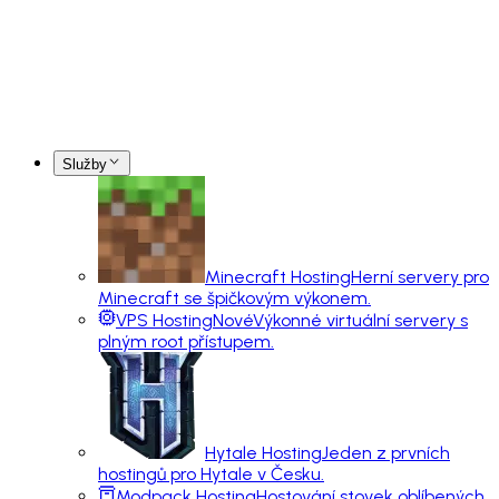
Služby
Minecraft Hosting
Herní servery pro
Minecraft se špičkovým výkonem.
VPS Hosting
Nové
Výkonné virtuální servery s
plným root přístupem.
Hytale Hosting
Jeden z prvních
hostingů pro Hytale v Česku.
Modpack Hosting
Hostování stovek oblíbených