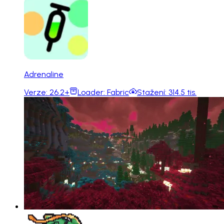
Adrenaline
Verze:
26.2+
Loader:
Fabric
Stažení:
314.5 tis.