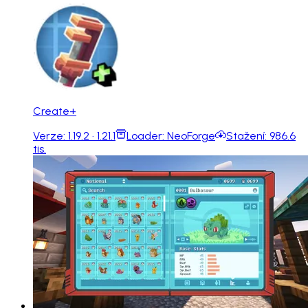
Create+
Verze:
1.19.2 · 1.21.1
Loader:
NeoForge
Stažení:
986.6
tis.