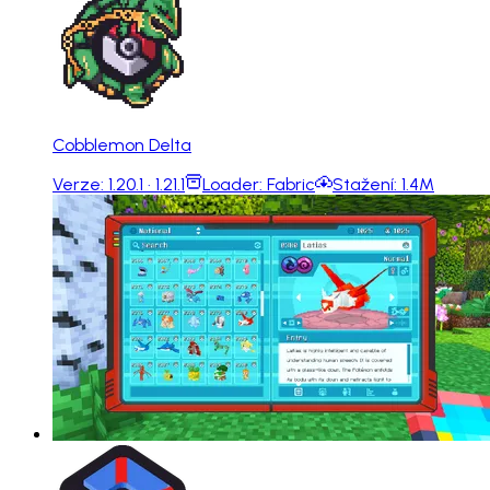
Cobblemon Delta
Verze:
1.20.1 · 1.21.1
Loader:
Fabric
Stažení:
1.4M