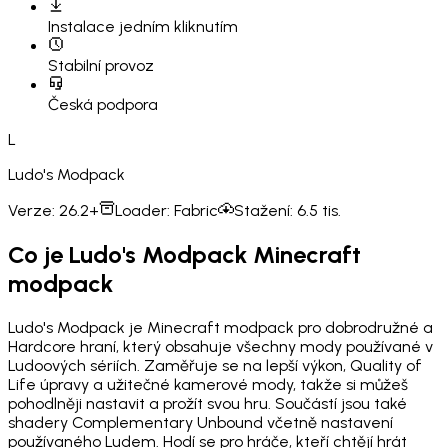
Instalace
jedním kliknutím
Stabilní provoz
Česká podpora
L
Ludo's Modpack
Verze:
26.2+
Loader:
Fabric
Stažení:
6.5 tis.
Co je Ludo's Modpack Minecraft
modpack
Ludo's Modpack je Minecraft modpack pro dobrodružné a
Hardcore hraní, který obsahuje všechny mody používané v
Ludoových sériích. Zaměřuje se na lepší výkon, Quality of
Life úpravy a užitečné kamerové mody, takže si můžeš
pohodlněji nastavit a prožít svou hru. Součástí jsou také
shadery Complementary Unbound včetně nastavení
používaného Ludem. Hodí se pro hráče, kteří chtějí hrát