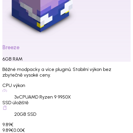
Breeze
6
GB
RAM
Běžné modpacky a více pluginů. Stabilní výkon bez
zbytečně vysoké ceny.
CPU výkon
3
vCPU
AMD Ryzen 9 9950X
SSD úložiště
20
GB SSD
9.89€
9.89€
0.00€