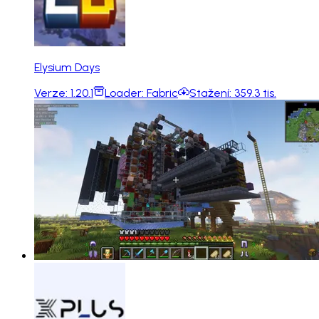
Elysium Days
Verze:
1.20.1
Loader:
Fabric
Stažení:
359.3 tis.