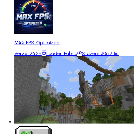
MAX FPS: Optimized
Verze:
26.2+
Loader:
Fabric
Stažení:
306.2 tis.