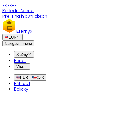
--
:
--
:
--
Poslední šance
Přejít na hlavní obsah
Eternyx
EUR
Navigační menu
Služby
Panel
Více
EUR
CZK
Přihlásit
Balíčky