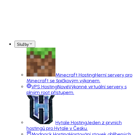
Služby
Minecraft Hosting
Herní servery pro
Minecraft se špičkovým výkonem.
VPS Hosting
Nové
Výkonné virtuální servery s
plným root přístupem.
Hytale Hosting
Jeden z prvních
hostingů pro Hytale v Česku.
Modpack Hosting
Hostování stovek oblíbených