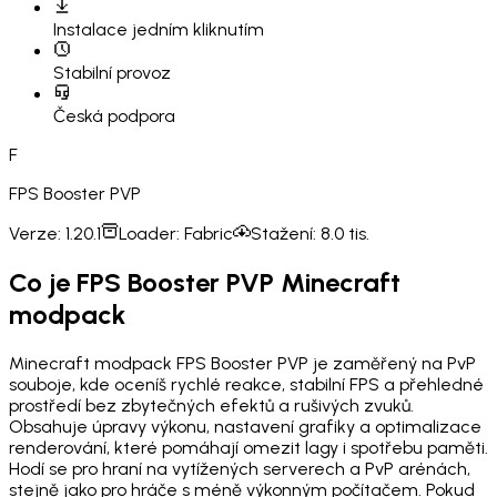
Instalace
jedním kliknutím
Stabilní provoz
Česká podpora
F
FPS Booster PVP
Verze:
1.20.1
Loader:
Fabric
Stažení:
8.0 tis.
Co je FPS Booster PVP Minecraft
modpack
Minecraft modpack FPS Booster PVP je zaměřený na PvP
souboje, kde oceníš rychlé reakce, stabilní FPS a přehledné
prostředí bez zbytečných efektů a rušivých zvuků.
Obsahuje úpravy výkonu, nastavení grafiky a optimalizace
renderování, které pomáhají omezit lagy i spotřebu paměti.
Hodí se pro hraní na vytížených serverech a PvP arénách,
stejně jako pro hráče s méně výkonným počítačem. Pokud