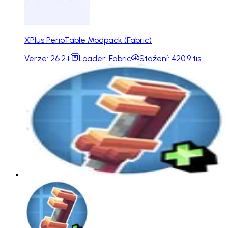
XPlus PerioTable Modpack (Fabric)
Verze:
26.2+
Loader:
Fabric
Stažení:
420.9 tis.