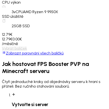
CPU výkon
3
vCPU
AMD Ryzen 9 9950X
SSD úložiště
25
GB SSD
12.79€
12.79€
0.00€
/měsíčně
Vybrat balíček
Zobrazit porovnání všech balíčků
Jak hostovat
FPS Booster PVP
na
Minecraft serveru
Čtyři jednoduché kroky od objednávky serveru k hraní s
přáteli. Bez ručního stahování souborů.
Vytvořte si server