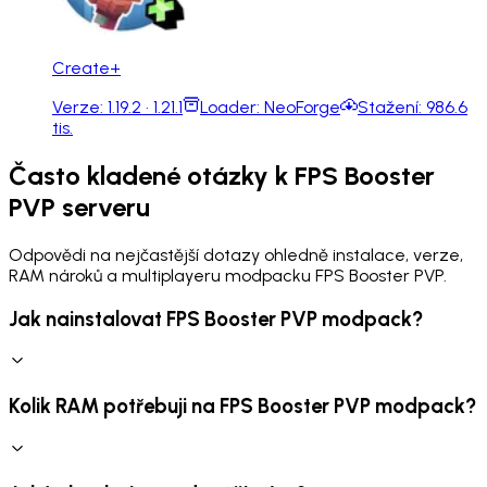
Create+
Verze:
1.19.2 · 1.21.1
Loader:
NeoForge
Stažení:
986.6
tis.
Často kladené otázky k FPS Booster
PVP serveru
Odpovědi na nejčastější dotazy ohledně instalace, verze,
RAM nároků a multiplayeru modpacku FPS Booster PVP.
Jak nainstalovat FPS Booster PVP modpack?
Kolik RAM potřebuji na FPS Booster PVP modpack?