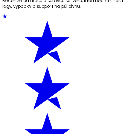
Recenze od hráčů a správců serverů, kteří nechtěli řešit
lagy, výpadky a support na půl plynu.