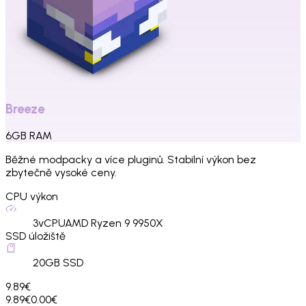
Breeze
6
GB
RAM
Běžné modpacky a více pluginů. Stabilní výkon bez
zbytečně vysoké ceny.
CPU výkon
3
vCPU
AMD Ryzen 9 9950X
SSD úložiště
20
GB SSD
9.89€
9.89€
0.00€