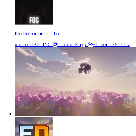
the horrors in the fog
Verze:
1.19.2 · 1.20.1
Loader:
Forge
Stažení:
751.7 tis.