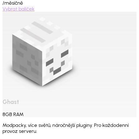
/měsíčně
Vybrat balíček
Ghast
8
GB
RAM
Modpacky, více světů, náročnější pluginy. Pro každodenní
provoz serveru.