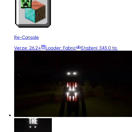
Re-Console
Verze:
26.2+
Loader:
Fabric
Stažení:
545.0 tis.