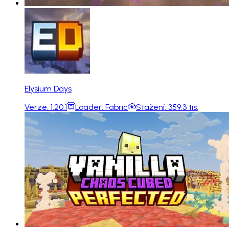
Elysium Days
Verze:
1.20.1
Loader:
Fabric
Stažení:
359.3 tis.