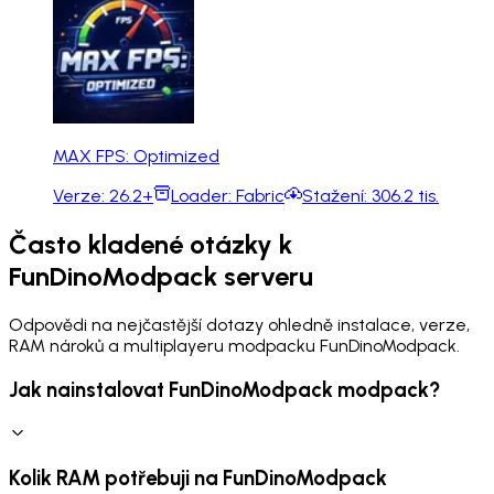
MAX FPS: Optimized
Verze:
26.2+
Loader:
Fabric
Stažení:
306.2 tis.
Často kladené otázky k
FunDinoModpack serveru
Odpovědi na nejčastější dotazy ohledně instalace, verze,
RAM nároků a multiplayeru modpacku FunDinoModpack.
Jak nainstalovat FunDinoModpack modpack?
Kolik RAM potřebuji na FunDinoModpack