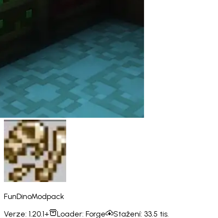
FunDinoModpack
Verze:
1.20.1+
Loader:
Forge
Stažení:
33.5 tis.