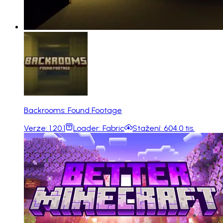
Backrooms: Found Footage
Verze:
1.20.1
Loader:
Fabric
Stažení:
604.0 tis.