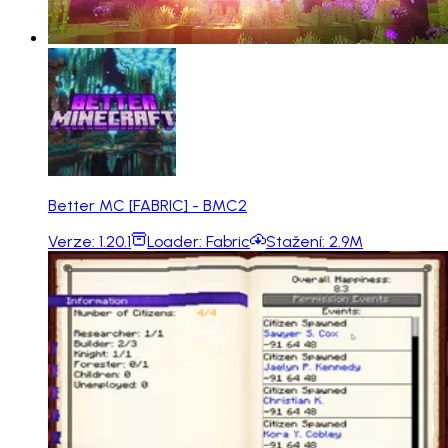
Better MC [FABRIC] - BMC2
Verze:
1.20.1
Loader:
Fabric
Stažení:
2.9M