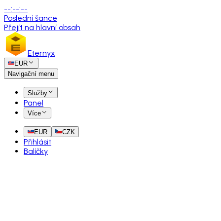
--
:
--
:
--
Poslední šance
Přejít na hlavní obsah
Eternyx
EUR
Navigační menu
Služby
Panel
Více
EUR
CZK
Přihlásit
Balíčky