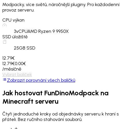
Modpacky, více světů, náročnější pluginy. Pro každodenní
provoz serveru.
CPU výkon
3
vCPU
AMD Ryzen 9 9950X
SSD úložiště
25
GB SSD
12.79€
12.79€
0.00€
/měsíčně
Vybrat balíček
Zobrazit porovnání všech balíčků
Jak hostovat
FunDinoModpack
na
Minecraft serveru
Čtyři jednoduché kroky od objednávky serveru k hraní s
přáteli. Bez ručního stahování souborů.