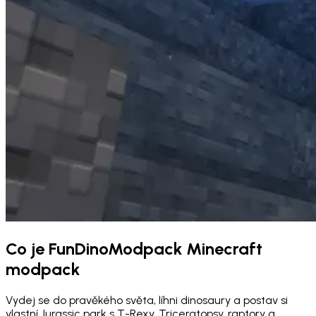
Co je FunDinoModpack Minecraft
modpack
Vydej se do pravěkého světa, líhni dinosaury a postav si
vlastní Jurassic park s T-Rexy, Triceratopsy, raptory a