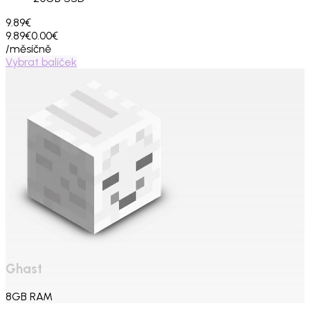
9.89€
9.89€
0.00€
/měsíčně
Vybrat balíček
Ghast
8
GB
RAM