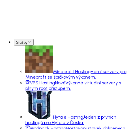
Služby
Minecraft Hosting
Herní servery pro
Minecraft se špičkovým výkonem.
VPS Hosting
Nové
Výkonné virtuální servery s
plným root přístupem.
Hytale Hosting
Jeden z prvních
hostingů pro Hytale v Česku.
Modpack Hosting
Hostování stovek oblíbených