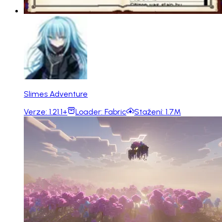
Slimes Adventure
Verze:
1.21.1+
Loader:
Fabric
Stažení:
1.7M