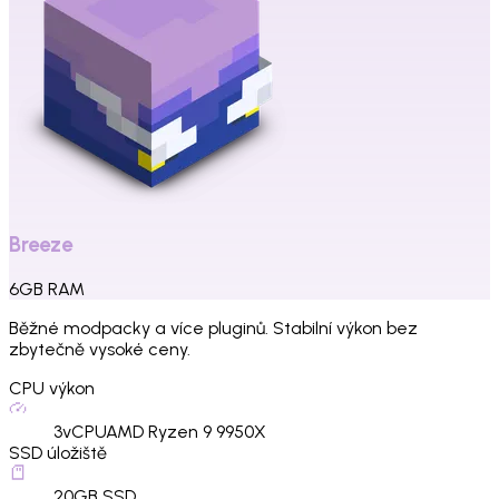
Breeze
6
GB
RAM
Běžné modpacky a více pluginů. Stabilní výkon bez
zbytečně vysoké ceny.
CPU výkon
3
vCPU
AMD Ryzen 9 9950X
SSD úložiště
20
GB SSD