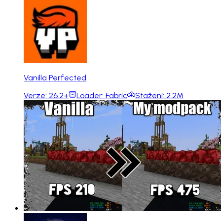
Vanilla Perfected
Verze:
26.2+
Loader:
Fabric
Stažení:
2.2M