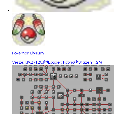
Pokemon Elysium
Verze:
1.19.2 · 1.20.1
Loader:
Fabric
Stažení:
1.2M