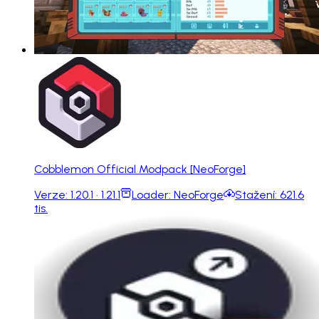
Cobblemon Official Modpack [NeoForge]
Verze:
1.20.1 · 1.21.1
Loader:
NeoForge
Stažení:
621.6
tis.