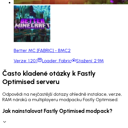
Better MC [FABRIC] - BMC2
Verze:
1.20.1
Loader:
Fabric
Stažení:
2.9M
Často kladené otázky k Fastly
Optimised serveru
Odpovědi na nejčastější dotazy ohledně instalace, verze,
RAM nároků a multiplayeru modpacku Fastly Optimised.
Jak nainstalovat Fastly Optimised modpack?