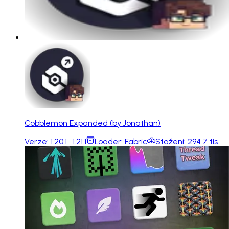
Cobblemon Expanded (by Jonathan)
Verze:
1.20.1 · 1.21.1
Loader:
Fabric
Stažení:
294.7 tis.