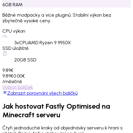
6
GB
RAM
Běžné modpacky a více pluginů. Stabilní výkon bez
zbytečně vysoké ceny.
CPU výkon
3
vCPU
AMD Ryzen 9 9950X
SSD úložiště
20
GB SSD
9.89€
9.89€
0.00€
/měsíčně
Vybrat balíček
Zobrazit porovnání všech balíčků
Jak hostovat
Fastly Optimised
na
Minecraft serveru
Čtyři jednoduché kroky od objednávky serveru k hraní s