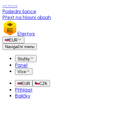
--
:
--
:
--
Poslední šance
Přejít na hlavní obsah
Eternyx
EUR
Navigační menu
Služby
Panel
Více
EUR
CZK
Přihlásit
Balíčky