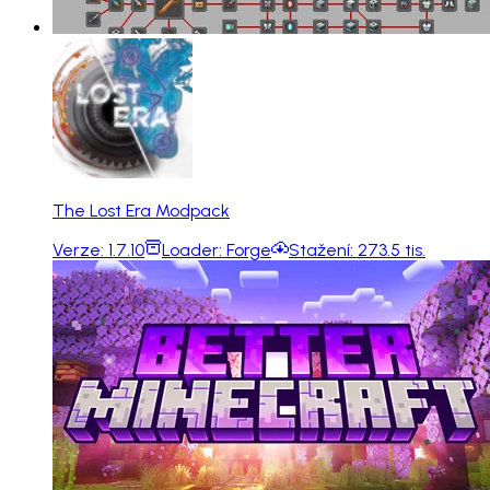
The Lost Era Modpack
Verze:
1.7.10
Loader:
Forge
Stažení:
273.5 tis.