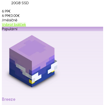
20
GB SSD
6.99€
6.99€
0.00€
/měsíčně
Vybrat balíček
Populární
Breeze