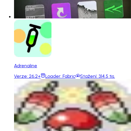
Adrenaline
Verze:
26.2+
Loader:
Fabric
Stažení:
314.5 tis.