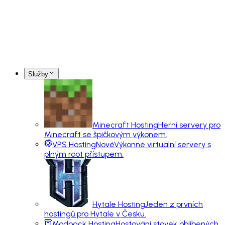
Služby
Minecraft Hosting
Herní servery pro
Minecraft se špičkovým výkonem.
VPS Hosting
Nové
Výkonné virtuální servery s
plným root přístupem.
Hytale Hosting
Jeden z prvních
hostingů pro Hytale v Česku.
Modpack Hosting
Hostování stovek oblíbených