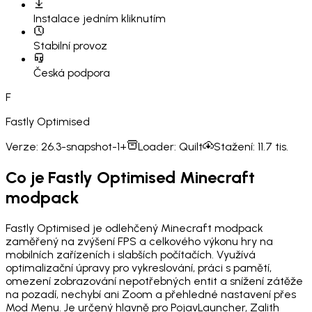
Instalace
jedním kliknutím
Stabilní provoz
Česká podpora
F
Fastly Optimised
Verze:
26.3-snapshot-1+
Loader:
Quilt
Stažení:
11.7 tis.
Co je Fastly Optimised Minecraft
modpack
Fastly Optimised je odlehčený Minecraft modpack
zaměřený na zvýšení FPS a celkového výkonu hry na
mobilních zařízeních i slabších počítačích. Využívá
optimalizační úpravy pro vykreslování, práci s pamětí,
omezení zobrazování nepotřebných entit a snížení zátěže
na pozadí, nechybí ani Zoom a přehledné nastavení přes
Mod Menu. Je určený hlavně pro PojavLauncher, Zalith