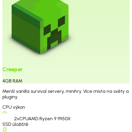
Creeper
4
GB
RAM
Menší vanilla survival servery, minihry. Více místa na světy a
pluginy.
CPU výkon
2
vCPU
AMD Ryzen 9 9950X
SSD úložiště