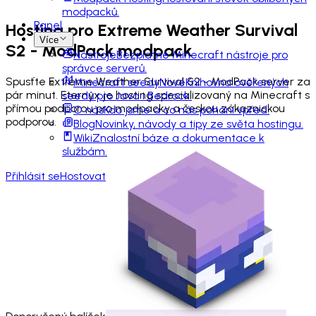
modpacků.
Panel
Hosting pro
Extreme Weather Survival
Více
S2 - ModPack
modpack
Nástroje
Bezplatné Minecraft nástroje pro
správce serverů.
Spusťte Extreme Weather Survival S2 - ModPack server za
Minecraft seedy
Nové
Knihovna ověřených
pár minut. Eternyx je hosting specializovaný na Minecraft s
seedů pro Java i Bedrock.
přímou podporou pro modpacky a českou zákaznickou
O nás
Kdo jsme a co nás pohání vpřed.
podporou.
Blog
Novinky, návody a tipy ze světa hostingu.
Wiki
Znalostní báze a dokumentace k
službám.
Přihlásit se
Hostovat