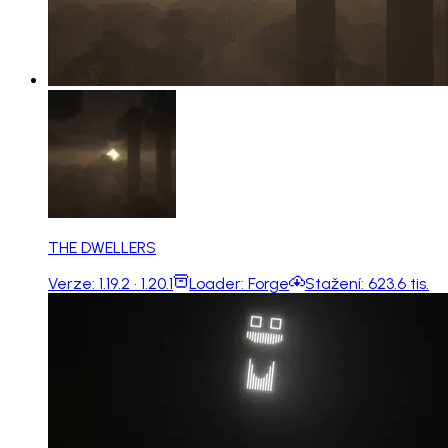
THE DWELLERS
Verze:
1.19.2 · 1.20.1
Loader:
Forge
Stažení:
623.6 tis.