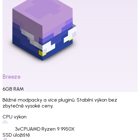
Breeze
6
GB
RAM
Běžné modpacky a více pluginů. Stabilní výkon bez
zbytečně vysoké ceny.
CPU výkon
3
vCPU
AMD Ryzen 9 9950X
SSD úložiště