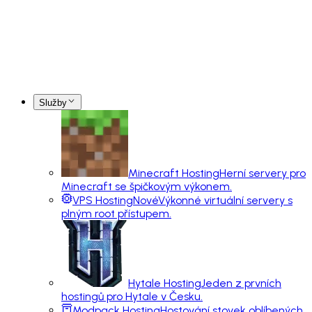
Služby
Minecraft Hosting
Herní servery pro
Minecraft se špičkovým výkonem.
VPS Hosting
Nové
Výkonné virtuální servery s
plným root přístupem.
Hytale Hosting
Jeden z prvních
hostingů pro Hytale v Česku.
Modpack Hosting
Hostování stovek oblíbených