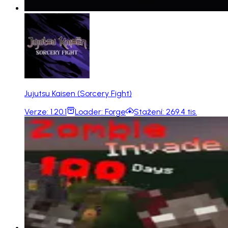
Jujutsu Kaisen (Sorcery Fight)
Verze:
1.20.1
Loader:
Forge
Stažení:
269.4 tis.