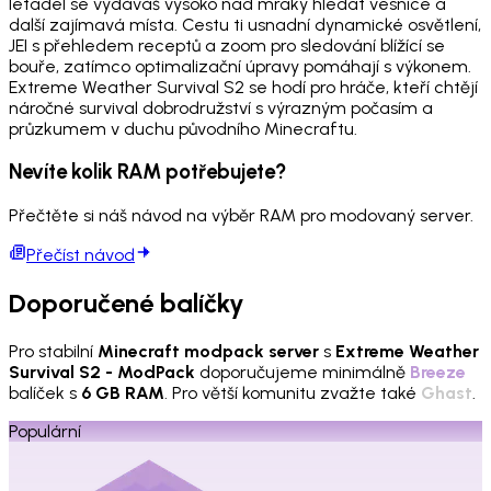
letadel se vydáváš vysoko nad mraky hledat vesnice a
další zajímavá místa. Cestu ti usnadní dynamické osvětlení,
JEI s přehledem receptů a zoom pro sledování blížící se
bouře, zatímco optimalizační úpravy pomáhají s výkonem.
Extreme Weather Survival S2 se hodí pro hráče, kteří chtějí
náročné survival dobrodružství s výrazným počasím a
průzkumem v duchu původního Minecraftu.
Nevíte kolik RAM potřebujete?
Přečtěte si náš návod na výběr RAM pro modovaný server.
Přečíst návod
Doporučené balíčky
Pro stabilní
Minecraft modpack server
s
Extreme Weather
Survival S2 - ModPack
doporučujeme minimálně
Breeze
balíček s
6 GB RAM
. Pro větší komunitu zvažte také
Ghast
.
Populární