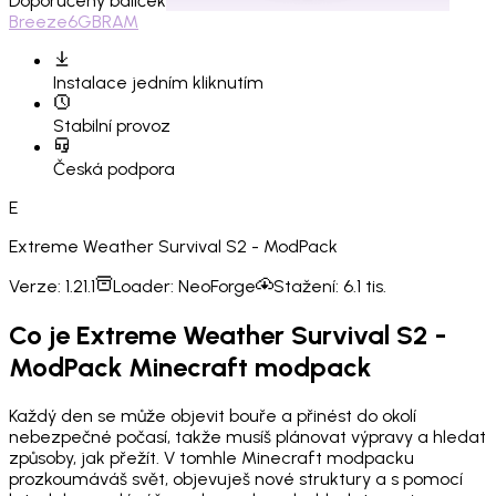
Doporučený balíček
Breeze
6GB
RAM
Instalace
jedním kliknutím
Stabilní provoz
Česká podpora
E
Extreme Weather Survival S2 - ModPack
Verze:
1.21.1
Loader:
NeoForge
Stažení:
6.1 tis.
Co je Extreme Weather Survival S2 -
ModPack Minecraft modpack
Každý den se může objevit bouře a přinést do okolí
nebezpečné počasí, takže musíš plánovat výpravy a hledat
způsoby, jak přežít. V tomhle Minecraft modpacku
prozkoumáváš svět, objevuješ nové struktury a s pomocí