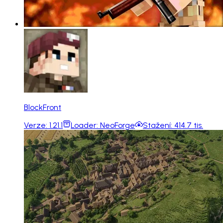
BlockFront
Verze:
1.21.1
Loader:
NeoForge
Stažení:
414.7 tis.