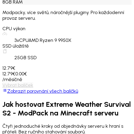
8
GB
RAM
Modpacky, více světů, náročnější pluginy. Pro každodenní
provoz serveru.
CPU výkon
3
vCPU
AMD Ryzen 9 9950X
SSD úložiště
25
GB SSD
12.79€
12.79€
0.00€
/měsíčně
Vybrat balíček
Zobrazit porovnání všech balíčků
Jak hostovat
Extreme Weather Survival
S2 - ModPack
na Minecraft serveru
Čtyři jednoduché kroky od objednávky serveru k hraní s
přáteli. Bez ručního stahování souborů.