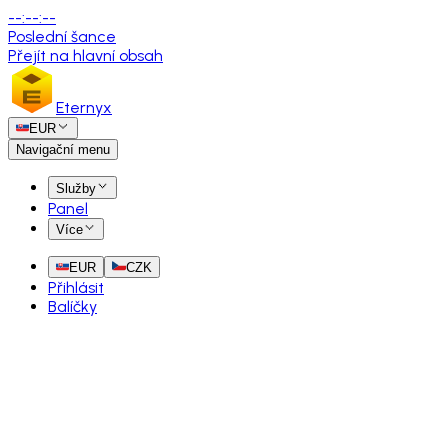
--
:
--
:
--
Poslední šance
Přejít na hlavní obsah
Eternyx
EUR
Navigační menu
Služby
Panel
Více
EUR
CZK
Přihlásit
Balíčky