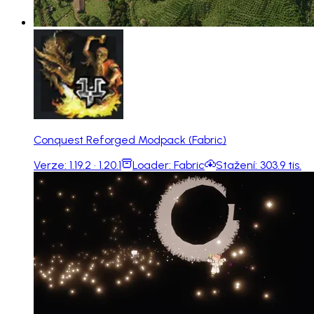
Conquest Reforged Modpack (Fabric)
Verze:
1.19.2 · 1.20.1
Loader:
Fabric
Stažení:
303.9 tis.