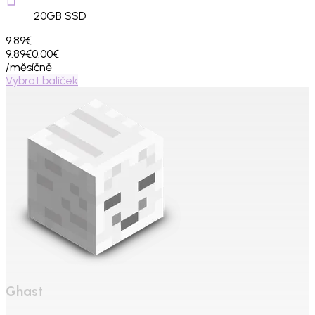
20
GB SSD
9.89€
9.89€
0.00€
/měsíčně
Vybrat balíček
Ghast