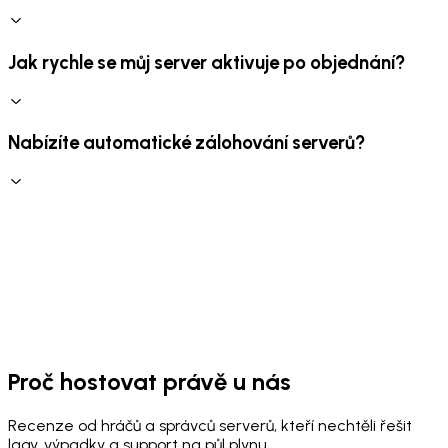
Jak rychle se můj server aktivuje po objednání?
Nabízíte automatické zálohování serverů?
Proč hostovat právě u nás
Recenze od hráčů a správců serverů, kteří nechtěli řešit
lagy, výpadky a support na půl plynu.