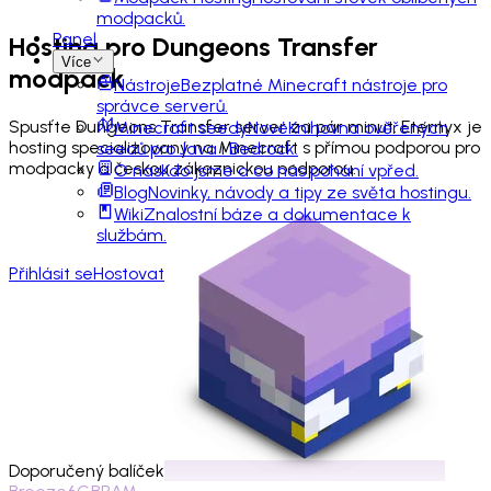
modpacků.
Panel
Hosting pro
Dungeons Transfer
Více
modpack
Nástroje
Bezplatné Minecraft nástroje pro
správce serverů.
Spusťte Dungeons Transfer server za pár minut. Eternyx je
Minecraft seedy
Nové
Knihovna ověřených
hosting specializovaný na Minecraft s přímou podporou pro
seedů pro Java i Bedrock.
modpacky a českou zákaznickou podporou.
O nás
Kdo jsme a co nás pohání vpřed.
Blog
Novinky, návody a tipy ze světa hostingu.
Wiki
Znalostní báze a dokumentace k
službám.
Přihlásit se
Hostovat
Doporučený balíček