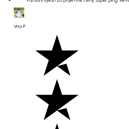
"Parádní výkon za příjemné ceny, super ping. Aktiv
Vita P.