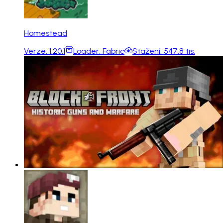
Homestead
Verze:
1.20.1
Loader:
Fabric
Stažení:
547.8 tis.