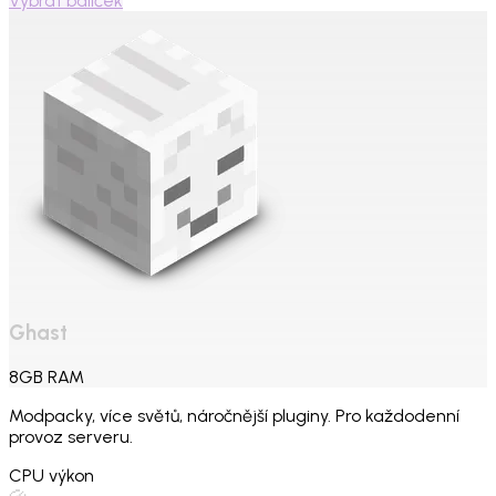
Vybrat balíček
Ghast
8
GB
RAM
Modpacky, více světů, náročnější pluginy. Pro každodenní
provoz serveru.
CPU výkon