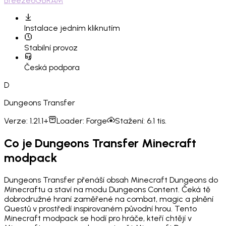
Breeze
6GB
RAM
Instalace
jedním kliknutím
Stabilní provoz
Česká podpora
D
Dungeons Transfer
Verze:
1.21.1+
Loader:
Forge
Stažení:
6.1 tis.
Co je Dungeons Transfer Minecraft
modpack
Dungeons Transfer přenáší obsah Minecraft Dungeons do
Minecraftu a staví na modu Dungeons Content. Čeká tě
dobrodružné hraní zaměřené na combat, magic a plnění
Questů v prostředí inspirovaném původní hrou. Tento
Minecraft modpack se hodí pro hráče, kteří chtějí v