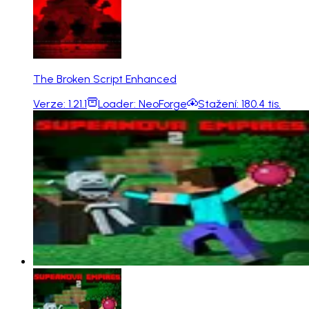
The Broken Script Enhanced
Verze:
1.21.1
Loader:
NeoForge
Stažení:
180.4 tis.