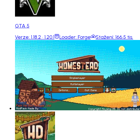
GTA 5
Verze:
1.18.2 · 1.20.1
Loader:
Forge
Stažení:
166.5 tis.