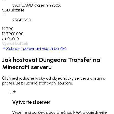
3
vCPU
AMD Ryzen 9 9950X
SSD úložiště
25
GB SSD
12.79€
12.79€
0.00€
/měsíčně
Vybrat balíček
Zobrazit porovnání všech balíčků
Jak hostovat
Dungeons Transfer
na
Minecraft serveru
Čtyři jednoduché kroky od objednávky serveru k hraní s
přáteli. Bez ručního stahování souborů.
Vytvořte si server
Vyberte si balíček s dostatečnou RAM a objednejte