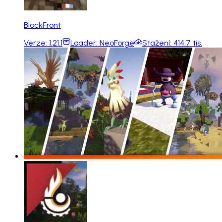
BlockFront
Verze:
1.21.1
Loader:
NeoForge
Stažení:
414.7 tis.