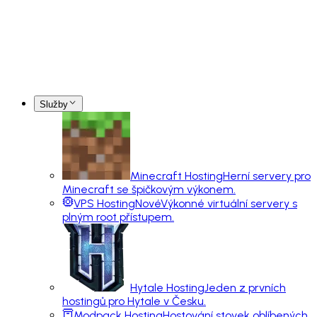
Služby
Minecraft Hosting
Herní servery pro
Minecraft se špičkovým výkonem.
VPS Hosting
Nové
Výkonné virtuální servery s
plným root přístupem.
Hytale Hosting
Jeden z prvních
hostingů pro Hytale v Česku.
Modpack Hosting
Hostování stovek oblíbených