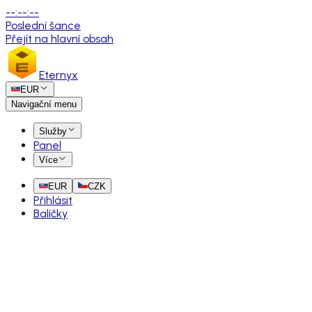
--
:
--
:
--
Poslední šance
Přejít na hlavní obsah
Eternyx
EUR
Navigační menu
Služby
Panel
Více
EUR
CZK
Přihlásit
Balíčky