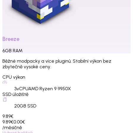
Breeze
6
GB
RAM
Běžné modpacky a více pluginů. Stabilní výkon bez
zbytečně vysoké ceny.
CPU výkon
3
vCPU
AMD Ryzen 9 9950X
SSD úložiště
20
GB SSD
9.89€
9.89€
0.00€
/měsíčně