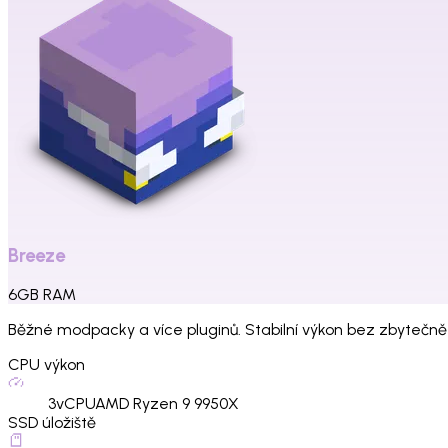
Breeze
6
GB
RAM
Běžné modpacky a více pluginů. Stabilní výkon bez zbytečně
CPU výkon
3
vCPU
AMD Ryzen 9 9950X
SSD úložiště