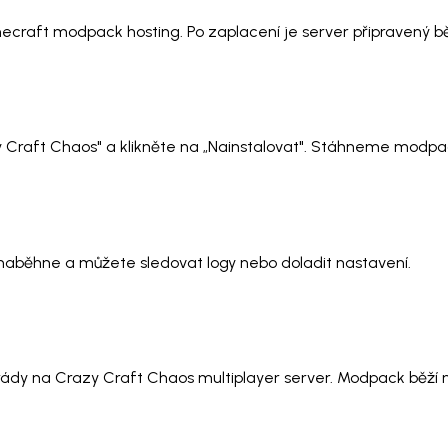
necraft modpack hosting. Po zaplacení je server připravený 
zy Craft Chaos" a klikněte na „Nainstalovat". Stáhneme modpac
t naběhne a můžete sledovat logy nebo doladit nastavení.
rády na Crazy Craft Chaos multiplayer server. Modpack běží na