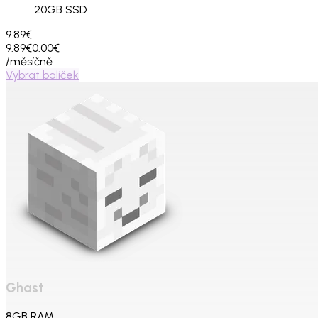
20
GB SSD
9.89€
9.89€
0.00€
/měsíčně
Vybrat balíček
Ghast
8
GB
RAM