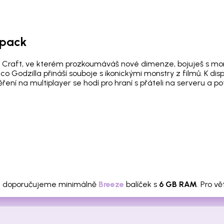
dpack
 Craft, ve kterém prozkoumáváš nové dimenze, bojuješ s mo
o Godzilla přináší souboje s ikonickými monstry z filmů. K d
í na multiplayer se hodí pro hraní s přáteli na serveru a pot
s
doporučujeme minimálně
Breeze
balíček s
6 GB RAM
. Pro v