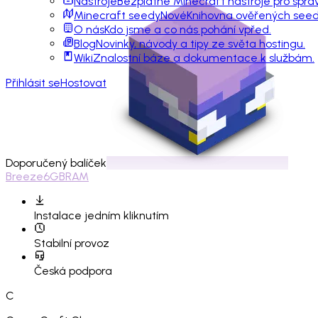
Nástroje
Bezplatné Minecraft nástroje pro sprá
Minecraft seedy
Nové
Knihovna ověřených seedů
O nás
Kdo jsme a co nás pohání vpřed.
Blog
Novinky, návody a tipy ze světa hostingu.
Wiki
Znalostní báze a dokumentace k službám.
Přihlásit se
Hostovat
Doporučený balíček
Breeze
6GB
RAM
Instalace
jedním kliknutím
Stabilní provoz
Česká podpora
C