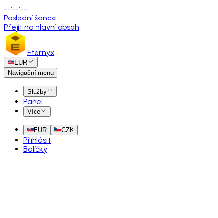
--
:
--
:
--
Poslední šance
Přejít na hlavní obsah
Eternyx
EUR
Navigační menu
Služby
Panel
Více
EUR
CZK
Přihlásit
Balíčky