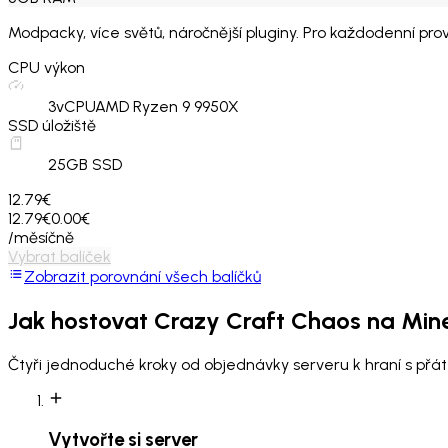
Modpacky, více světů, náročnější pluginy. Pro každodenní pro
CPU výkon
3
vCPU
AMD Ryzen 9 9950X
SSD úložiště
25
GB SSD
12.79€
12.79€
0.00€
/měsíčně
Vybrat balíček
Zobrazit porovnání všech balíčků
Jak hostovat
Crazy Craft Chaos
na Mine
Čtyři jednoduché kroky od objednávky serveru k hraní s přáte
Vytvořte si server