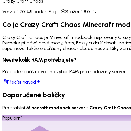
Crazy Craft Chaos
Verze:
1.20.1
Loader:
Forge
Stažení:
8.0 tis.
Co je Crazy Craft Chaos Minecraft mo
Crazy Craft Chaos je Minecraft modpack inspirovaný Crazy
Remake přidává nové moby, Ants, Bossy a další obsah, zatímc
supernovu, takže o pořádný chaos nebude nouze. Díky zaměřen
Nevíte kolik RAM potřebujete?
Přečtěte si náš návod na výběr RAM pro modovaný server.
Přečíst návod
Doporučené balíčky
Pro stabilní
Minecraft modpack server
s
Crazy Craft Chao
Populární