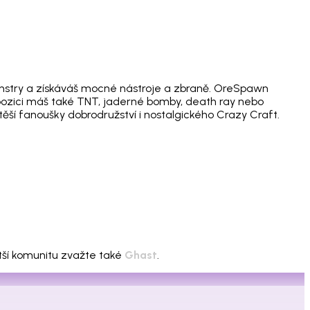
nstry a získáváš mocné nástroje a zbraně. OreSpawn
ispozici máš také TNT, jaderné bomby, death ray nebo
ěší fanoušky dobrodružství i nostalgického Crazy Craft.
ětší komunitu zvažte také
Ghast
.