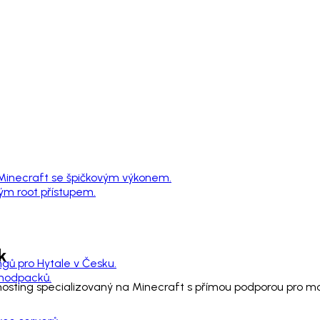
 Minecraft se špičkovým výkonem.
ným root přístupem.
k
ngů pro Hytale v Česku.
 modpacků.
 hosting specializovaný na Minecraft s přímou podporou pro 