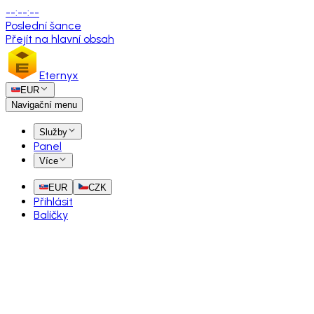
--
:
--
:
--
Poslední šance
Přejít na hlavní obsah
Eternyx
EUR
Navigační menu
Služby
Panel
Více
EUR
CZK
Přihlásit
Balíčky