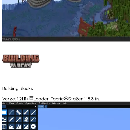
Building Blocks
Verze:
1.21.11+
Loader:
Fabric
Stažení:
18.3 tis.