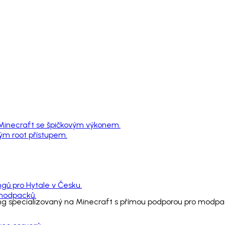
 Minecraft se špičkovým výkonem.
ným root přístupem.
ngů pro Hytale v Česku.
 modpacků.
sting specializovaný na Minecraft s přímou podporou pro modp