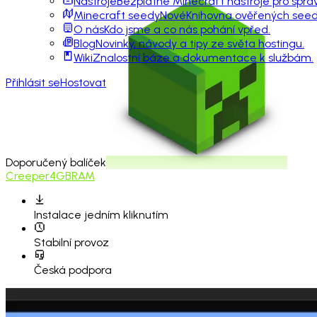
Nástroje
Bezplatné Minecraft nástroje pro sprá
Minecraft seedy
Nové
Knihovna ověřených seedů
O nás
Kdo jsme a co nás pohání vpřed.
Blog
Novinky, návody a tipy ze světa hostingu.
Wiki
Znalostní báze a dokumentace k službám.
Přihlásit se
Hostovat
Doporučený balíček
Creeper
4GB
RAM
Instalace
jedním kliknutím
Stabilní provoz
Česká podpora