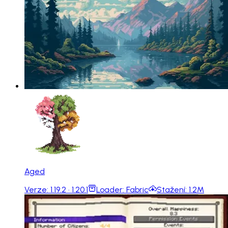
Aged
Verze:
1.19.2 · 1.20.1
Loader:
Fabric
Stažení:
1.2M