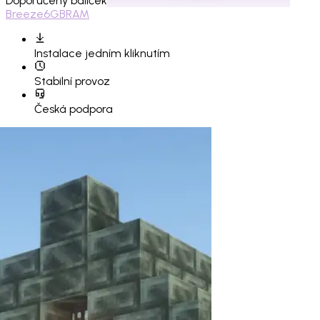
Doporučený balíček
Breeze
6GB
RAM
Instalace
jedním kliknutím
Stabilní provoz
Česká podpora