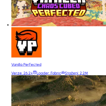
Vanilla Perfected
Verze:
26.2+
Loader:
Fabric
Stažení:
2.2M