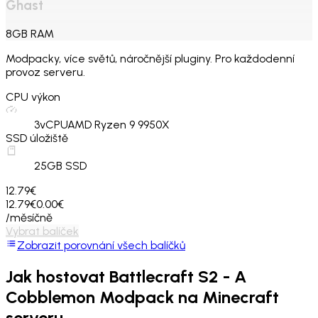
Ghast
8
GB
RAM
Modpacky, více světů, náročnější pluginy. Pro každodenní
provoz serveru.
CPU výkon
3
vCPU
AMD Ryzen 9 9950X
SSD úložiště
25
GB SSD
12.79€
12.79€
0.00€
/měsíčně
Vybrat balíček
Zobrazit porovnání všech balíčků
Jak hostovat
Battlecraft S2 - A
Cobblemon Modpack
na Minecraft
serveru