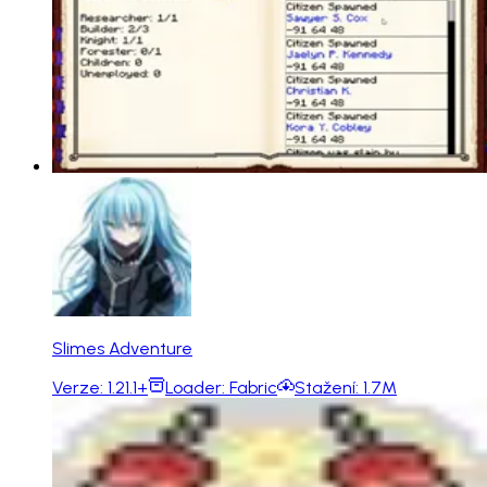
Slimes Adventure
Verze:
1.21.1+
Loader:
Fabric
Stažení:
1.7M