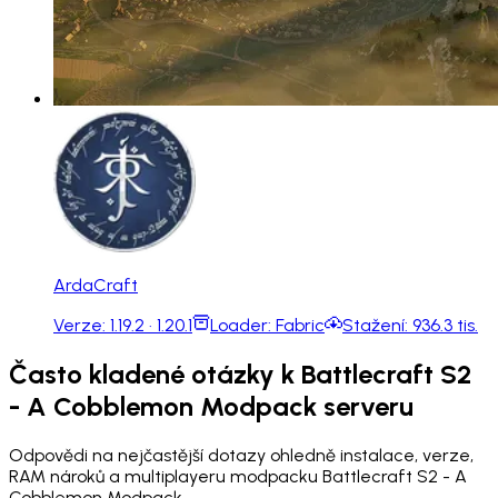
ArdaCraft
Verze:
1.19.2 · 1.20.1
Loader:
Fabric
Stažení:
936.3 tis.
Často kladené otázky k Battlecraft S2
- A Cobblemon Modpack serveru
Odpovědi na nejčastější dotazy ohledně instalace, verze,
RAM nároků a multiplayeru modpacku Battlecraft S2 - A
Cobblemon Modpack.