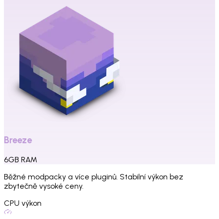
Breeze
6
GB
RAM
Běžné modpacky a více pluginů. Stabilní výkon bez
zbytečně vysoké ceny.
CPU výkon