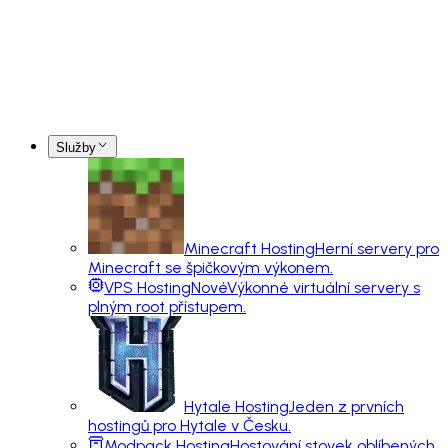
Služby
Minecraft Hosting
Herní servery pro
Minecraft se špičkovým výkonem.
VPS Hosting
Nové
Výkonné virtuální servery s
plným root přístupem.
Hytale Hosting
Jeden z prvních
hostingů pro Hytale v Česku.
Modpack Hosting
Hostování stovek oblíbených