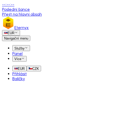
--
:
--
:
--
Poslední šance
Přejít na hlavní obsah
Eternyx
EUR
Navigační menu
Služby
Panel
Více
EUR
CZK
Přihlásit
Balíčky