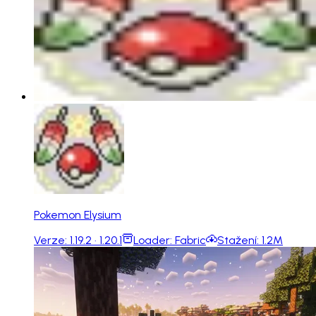
Pokemon Elysium
Verze:
1.19.2 · 1.20.1
Loader:
Fabric
Stažení:
1.2M