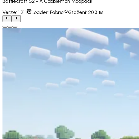
Battlecraft S2 - A Cobblemon Modpack
Verze:
1.21.1
Loader:
Fabric
Stažení:
20.3 tis.