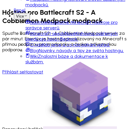
modpacků.
Panel
Hosting pro
Battlecraft S2 - A
Více
Cobblemon Modpack
modpack
Nástroje
Bezplatné Minecraft nástroje pro
správce serverů.
Spusťte Battlecraft S2 - A Cobblemon Modpack server za
Minecraft seedy
Nové
Knihovna ověřených
pár minut. Eternyx je hosting specializovaný na Minecraft s
seedů pro Java i Bedrock.
přímou podporou pro modpacky a českou zákaznickou
O nás
Kdo jsme a co nás pohání vpřed.
podporou.
Blog
Novinky, návody a tipy ze světa hostingu.
Wiki
Znalostní báze a dokumentace k
službám.
Přihlásit se
Hostovat