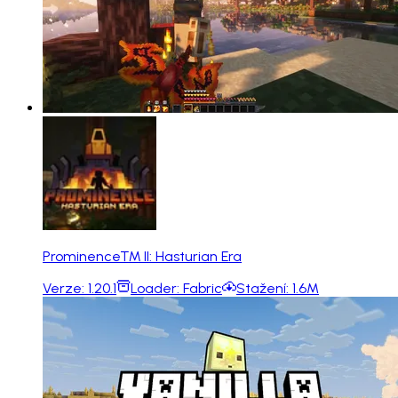
Prominence™ II: Hasturian Era
Verze:
1.20.1
Loader:
Fabric
Stažení:
1.6M