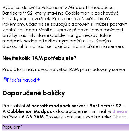
Vydej se do světa Pokémonů v Minecraft modpacku
Battlecraft S2, který staví na Cobblemon a zachovává
klasický vanilla zážitek. Prozkoumáváš svět, chytáš
Pokémony, účastníš se soubojů a zároveň si můžeš postavit
vlastní základnu. Vanilla+ úpravy přidávají nové možnosti,
aniž by zastínily hlavní Cobblemon gameplay, takže
modpack sedne příležitostným hráčům i zkušeným
dobrodruhům a hodí se také pro hraní s přáteli na serveru.
Nevíte kolik RAM potřebujete?
Přečtěte si náš návod na výběr RAM pro modovaný server.
Přečíst návod
Doporučené balíčky
Pro stabilní
Minecraft modpack server
s
Battlecraft S2 -
A Cobblemon Modpack
doporučujeme minimálně
Breeze
balíček s
6 GB RAM
. Pro větší komunitu zvažte také
Ghast
.
Populární