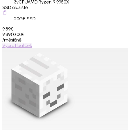
3
vCPU
AMD Ryzen 9 9950X
SSD úložiště
20
GB SSD
9.89€
9.89€
0.00€
/měsíčně
Vybrat balíček