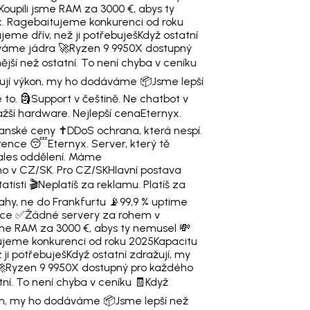
Koupili jsme RAM za 3000 €, abys ty
x. Ragebaitujeme konkurenci od roku
jeme dřív, než ji potřebuješ
Když ostatní
áváme jádra 🚀
Ryzen 9 9950X dostupný
ější než ostatní. To není chyba v ceníku
pují výkon, my ho dodáváme 📦
Jsme lepší
 to. 🗿
Support v češtině. Ne chatbot v
žší hardware. Nejlepší cena
Eternyx.
anské ceny ✝️
DDoS ochrana, která nespí.
urence 😴
Eternyx. Server, který tě
es oddělení. Máme
o v CZ/SK. Pro CZ/SK
Hlavní postava
atisti 🎬
Neplatíš za reklamu. Platíš za
ahy, ne do Frankfurtu 📡
99,9 % uptime
nce ✅
Žádné servery za rohem v
sme RAM za 3000 €, abys ty nemusel 💸
ujeme konkurenci od roku 2025
Kapacitu
 ji potřebuješ
Když ostatní zdražují, my

Ryzen 9 9950X dostupný pro každého
tní. To není chyba v ceníku 🧾
Když
kon, my ho dodáváme 📦
Jsme lepší než