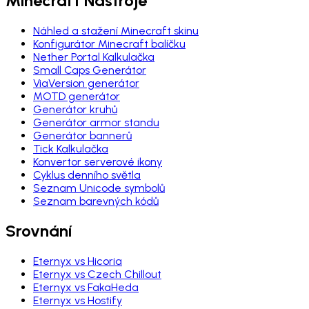
Minecraft Nástroje
Náhled a stažení Minecraft skinu
Konfigurátor Minecraft balíčku
Nether Portal Kalkulačka
Small Caps Generátor
ViaVersion generátor
MOTD generátor
Generátor kruhů
Generátor armor standu
Generátor bannerů
Tick Kalkulačka
Konvertor serverové ikony
Cyklus denního světla
Seznam Unicode symbolů
Seznam barevných kódů
Srovnání
Eternyx vs Hicoria
Eternyx vs Czech Chillout
Eternyx vs FakaHeda
Eternyx vs Hostify