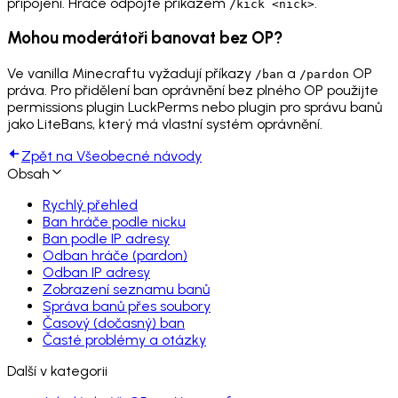
připojení. Hráče odpojte příkazem
.
/kick <nick>
Mohou moderátoři banovat bez OP?
Ve vanilla Minecraftu vyžadují příkazy
a
OP
/ban
/pardon
práva. Pro přidělení ban oprávnění bez plného OP použijte
permissions plugin LuckPerms nebo plugin pro správu banů
jako LiteBans, který má vlastní systém oprávnění.
Zpět na Všeobecné návody
Obsah
Rychlý přehled
Ban hráče podle nicku
Ban podle IP adresy
Odban hráče (pardon)
Odban IP adresy
Zobrazení seznamu banů
Správa banů přes soubory
Časový (dočasný) ban
Časté problémy a otázky
Další v kategorii