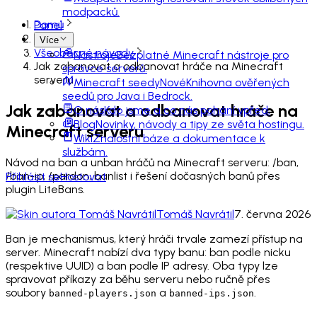
modpacků.
Domů
Panel
Wiki
Více
Všeobecné návody
Nástroje
Bezplatné Minecraft nástroje pro
Jak zabanovat a odbanovat hráče na Minecraft
správce serverů.
serveru
Minecraft seedy
Nové
Knihovna ověřených
seedů pro Java i Bedrock.
Jak zabanovat a odbanovat hráče na
O nás
Kdo jsme a co nás pohání vpřed.
Blog
Novinky, návody a tipy ze světa hostingu.
Minecraft serveru
Wiki
Znalostní báze a dokumentace k
službám.
Návod na ban a unban hráčů na Minecraft serveru: /ban,
/ban-ip, /pardon, banlist i řešení dočasných banů přes
Přihlásit se
Hostovat
plugin LiteBans.
Tomáš Navrátil
7. června 2026
Ban je mechanismus, který hráči trvale zamezí přístup na
server. Minecraft nabízí dva typy banu: ban podle nicku
(respektive UUID) a ban podle IP adresy. Oba typy lze
spravovat příkazy za běhu serveru nebo ručně přes
soubory
a
.
banned-players.json
banned-ips.json