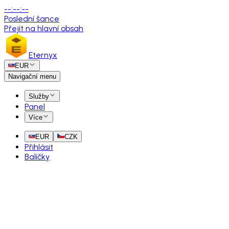
--
:
--
:
--
Poslední šance
Přejít na hlavní obsah
Eternyx
EUR
Navigační menu
Služby
Panel
Více
EUR
CZK
Přihlásit
Balíčky