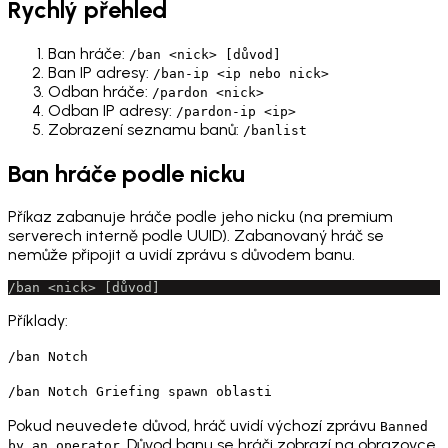
Rychlý přehled
Ban hráče:
/ban <nick> [důvod]
Ban IP adresy:
/ban-ip <ip nebo nick>
Odban hráče:
/pardon <nick>
Odban IP adresy:
/pardon-ip <ip>
Zobrazení seznamu banů:
/banlist
Ban hráče podle nicku
Příkaz zabanuje hráče podle jeho nicku (na premium
serverech interně podle UUID). Zabanovaný hráč se
nemůže připojit a uvidí zprávu s důvodem banu.
/ban <nick> [důvod]
Příklady:
/ban Notch
/ban Notch Griefing spawn oblasti
Pokud neuvedete důvod, hráč uvidí výchozí zprávu
Banned
. Důvod banu se hráči zobrazí na obrazovce
by an operator