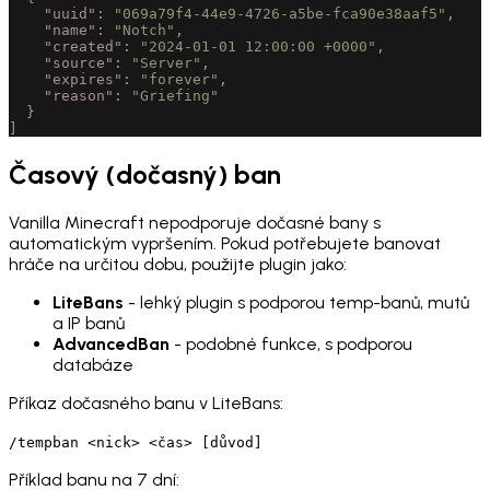
    "
uuid
"
:
 "069a79f4-44e9-4726-a5be-fca90e38aaf5"
,
    "
name
"
:
 "Notch"
,
    "
created
"
:
 "2024-01-01 12:00:00 +0000"
,
    "
source
"
:
 "Server"
,
    "
expires
"
:
 "forever"
,
    "
reason
"
:
 "Griefing"
  }
]
Časový (dočasný) ban
Vanilla Minecraft nepodporuje dočasné bany s
automatickým vypršením. Pokud potřebujete banovat
hráče na určitou dobu, použijte plugin jako:
LiteBans
- lehký plugin s podporou temp-banů, mutů
a IP banů
AdvancedBan
- podobné funkce, s podporou
databáze
Příkaz dočasného banu v LiteBans:
/tempban <nick> <čas> [důvod]
Příklad banu na 7 dní: