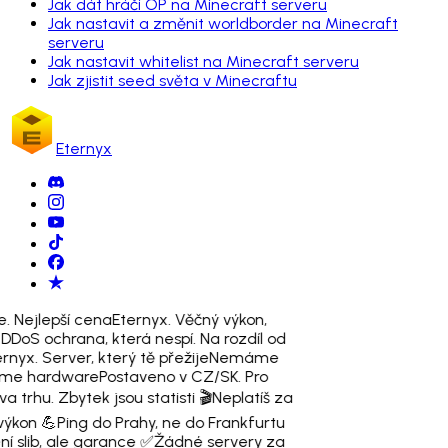
Jak dát hráči OP na Minecraft serveru
Jak nastavit a změnit worldborder na Minecraft
serveru
Jak nastavit whitelist na Minecraft serveru
Jak zjistit seed světa v Minecraftu
Eternyx
. Nejlepší cena
Eternyx. Věčný výkon,
️
DDoS ochrana, která nespí. Na rozdíl od
rnyx. Server, který tě přežije
Nemáme
Máme hardware
Postaveno v CZ/SK. Pro
a trhu. Zbytek jsou statisti 🎬
Neplatíš za
výkon 💪
Ping do Prahy, ne do Frankfurtu
ní slib, ale garance ✅
Žádné servery za