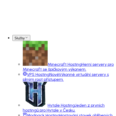
Služby
Minecraft Hosting
Herní servery pro
Minecraft se špičkovým výkonem.
VPS Hosting
Nové
Výkonné virtuální servery s
plným root přístupem.
Hytale Hosting
Jeden z prvních
hostingů pro Hytale v Česku.
Modpack Hosting
Hostování stovek oblíbených