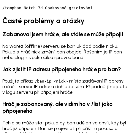
/tempban Notch 7d Opakované griefování
Časté problémy a otázky
Zabanoval jsem hráče, ale stále se může připojit
Na warez (offline) serveru se ban ukládá podle nicku.
Pokud si hráč nick změní, ban obejde. Řešením je IP ban
nebo plugin s pokročilou správou banů.
Jak zjistit IP adresu připojeného hráče pro ban?
Použijte příkaz
místo zadávání IP adresy
/ban-ip <nick>
ručně - server IP adresu dohledá sám. Případně ji najdete
v logu serveru při připojení hráče.
Hráč je zabanovaný, ale vidím ho v /list jako
připojeného
Tohle se může stát pokud byl ban udělen ve chvíli, kdy byl
hráč již připojen. Ban se projeví až při příštím pokusu o