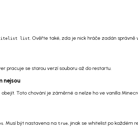
. Ověřte také, zda je nick hráče zadán správně
hitelist list
ver pracuje se starou verzí souboru až do restartu.
ěm nejsou
 obejít. Toto chování je záměrné a nelze ho ve vanilla Minecra
. Musí být nastavena na
, jinak se whitelist po každém r
es
true