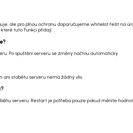
e, ale pro plnou ochranu doporučujeme whitelist řešit na úrov
teré tuto funkci přidají.
ne?
veru. Po spuštění serveru se změny načtou automaticky.
n ani stabilitu serveru nemá žádný vliv.
u?
za běhu serveru. Restart je potřeba pouze pokud měníte hodno