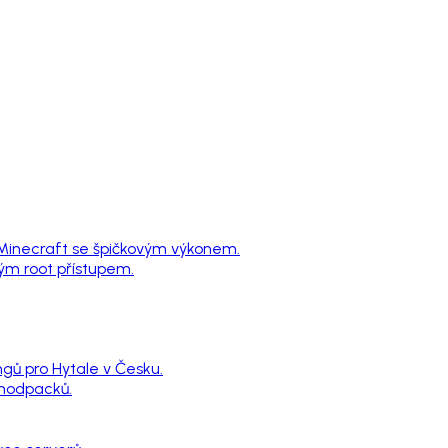
 Minecraft se špičkovým výkonem.
ným root přístupem.
ngů pro Hytale v Česku.
 modpacků.