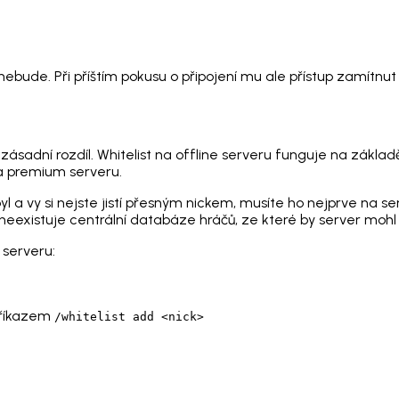
ebude. Při příštím pokusu o připojení mu ale přístup zamítnut
zásadní rozdíl. Whitelist na offline serveru funguje na zákla
a premium serveru.
l a vy si nejste jistí přesným nickem, musíte ho nejprve na serv
eexistuje centrální databáze hráčů, ze které by server mohl n
 serveru:
 příkazem
/whitelist add <nick>