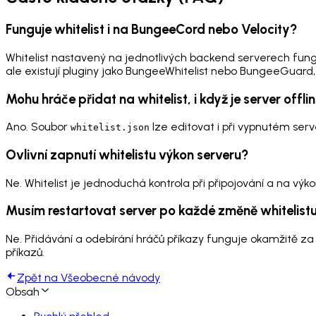
Funguje whitelist i na BungeeCord nebo Velocity?
Whitelist nastavený na jednotlivých backend serverech funguj
ale existují pluginy jako BungeeWhitelist nebo BungeeGuard, k
Mohu hráče přidat na whitelist, i když je server offli
Ano. Soubor
lze editovat i při vypnutém ser
whitelist.json
Ovlivní zapnutí whitelistu výkon serveru?
Ne. Whitelist je jednoduchá kontrola při připojování a na výko
Musím restartovat server po každé změně whitelist
Ne. Přidávání a odebírání hráčů příkazy funguje okamžitě 
příkazů.
Zpět na Všeobecné návody
Obsah