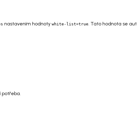
nastavením hodnoty
. Tato hodnota se auto
es
white-list=true
í potřeba.