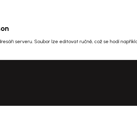
son
esáři serveru. Soubor lze editovat ručně, což se hodí napřík