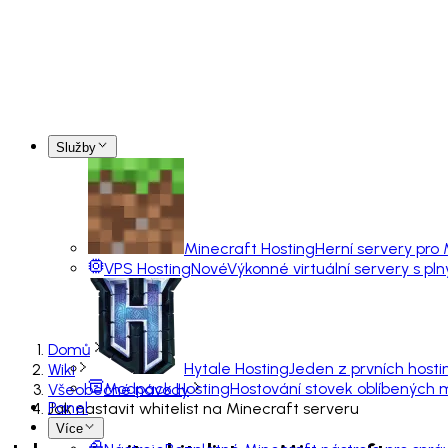
Služby
Minecraft Hosting
Herní servery pro
VPS Hosting
Nové
Výkonné virtuální servery s pl
Domů
Hytale Hosting
Jeden z prvních hosti
Wiki
Modpack Hosting
Hostování stovek oblíbených
Všeobecné návody
Panel
Jak nastavit whitelist na Minecraft serveru
Více