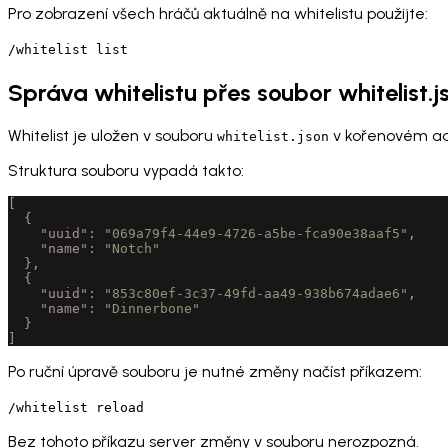
Pro zobrazení všech hráčů aktuálně na whitelistu použijte:
/whitelist list
Správa whitelistu přes soubor whitelist.j
Whitelist je uložen v souboru
v kořenovém adr
whitelist.json
Struktura souboru vypadá takto:
[
  {
    "
uuid
"
:
 "069a79f4-44e9-4726-a5be-fca90e38aaf5"
,
    "
name
"
:
 "Notch"
  },
  {
    "
uuid
"
:
 "853c80ef-3c37-49fd-aa49-938b674adae6"
,
    "
name
"
:
 "Dinnerbone"
  }
]
Po ruční úpravě souboru je nutné změny načíst příkazem:
/whitelist reload
Bez tohoto příkazu server změny v souboru nerozpozná.