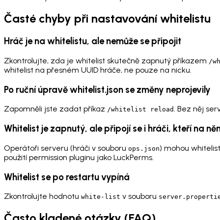
Časté chyby při nastavování whitelistu
Hráč je na whitelistu, ale nemůže se připojit
Zkontrolujte, zda je whitelist skutečně zapnutý příkazem
/w
whitelist na přesném UUID hráče, ne pouze na nicku.
Po ruční úpravě whitelist.json se změny neprojevily
Zapomněli jste zadat příkaz
. Bez něj ser
/whitelist reload
Whitelist je zapnutý, ale připojí se i hráči, kteří na n
Operátoři serveru (hráči v souboru
) mohou whitelist
ops.json
použití permission pluginu jako LuckPerms.
Whitelist se po restartu vypíná
Zkontrolujte hodnotu
v souboru
white-list
server.properti
Často kladené otázky (FAQ)