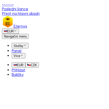
--
:
--
:
--
Poslední šance
Přejít na hlavní obsah
Eternyx
EUR
Navigační menu
Služby
Panel
Více
EUR
CZK
Přihlásit
Balíčky