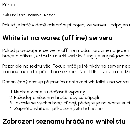
Příklad:
/whitelist remove Notch
Pokud je hráč v době odebrání připojen, ze serveru odpojen n
Whitelist na warez (offline) serveru
Pokud provozujete server v offline módu, narazíte na jeden 
hráče a příkaz
funguje stejně jako n
/whitelist add <nick>
Pozor ale na jednu věc. Pokud hráč ještě nikdy na server neby
zapnout nebo ho přidat na seznam. Na offline serveru totiž n
Doporučený postup při prvním nastavení whitelistu na warez
Nechte whitelist dočasně vypnutý
Požádejte všechny hráče, aby se připojili
Jakmile se všichni hráči připojí, přidejte je na whitelist
Zapněte whitelist příkazem
/whitelist on
Zobrazení seznamu hráčů na whitelistu