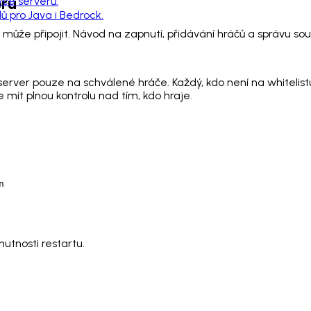
eru
vce serverů.
 pro Java i Bedrock.
 může připojit. Návod na zapnutí, přidávání hráčů a správu soub
erver pouze na schválené hráče. Každý, kdo není na whitelistu,
e mít plnou kontrolu nad tím, kdo hraje.
n
utnosti restartu.