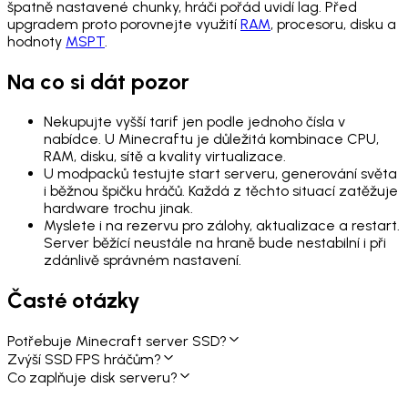
špatně nastavené chunky, hráči pořád uvidí lag. Před
upgradem proto porovnejte využití
RAM
, procesoru, disku a
hodnoty
MSPT
.
Na co si dát pozor
Nekupujte vyšší tarif jen podle jednoho čísla v
nabídce. U Minecraftu je důležitá kombinace CPU,
RAM, disku, sítě a kvality virtualizace.
U modpacků testujte start serveru, generování světa
i běžnou špičku hráčů. Každá z těchto situací zatěžuje
hardware trochu jinak.
Myslete i na rezervu pro zálohy, aktualizace a restart.
Server běžící neustále na hraně bude nestabilní i při
zdánlivě správném nastavení.
Časté otázky
Potřebuje Minecraft server SSD?
Zvýší SSD FPS hráčům?
Co zaplňuje disk serveru?