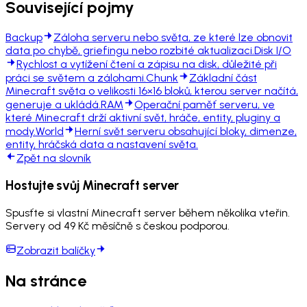
Související pojmy
Backup
Záloha serveru nebo světa, ze které lze obnovit
data po chybě, griefingu nebo rozbité aktualizaci.
Disk I/O
Rychlost a vytížení čtení a zápisu na disk, důležité při
práci se světem a zálohami.
Chunk
Základní část
Minecraft světa o velikosti 16×16 bloků, kterou server načítá,
generuje a ukládá.
RAM
Operační paměť serveru, ve
které Minecraft drží aktivní svět, hráče, entity, pluginy a
mody.
World
Herní svět serveru obsahující bloky, dimenze,
entity, hráčská data a nastavení světa.
Zpět na slovník
Hostujte svůj Minecraft server
Spusťte si vlastní Minecraft server během několika vteřin.
Servery od 49 Kč měsíčně s českou podporou.
Zobrazit balíčky
Na stránce