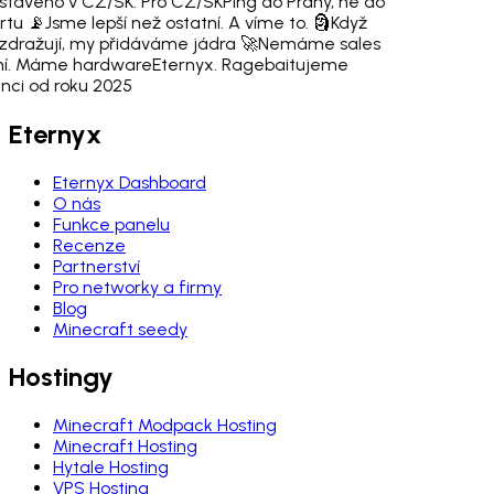
staveno v CZ/SK. Pro CZ/SK
Ping do Prahy, ne do
rtu 📡
Jsme lepší než ostatní. A víme to. 🗿
Když
 zdražují, my přidáváme jádra 🚀
Nemáme sales
ní. Máme hardware
Eternyx. Ragebaitujeme
nci od roku 2025
Eternyx
Eternyx Dashboard
O nás
Funkce panelu
Recenze
Partnerství
Pro networky a firmy
Blog
Minecraft seedy
Hostingy
Minecraft Modpack Hosting
Minecraft Hosting
Hytale Hosting
VPS Hosting