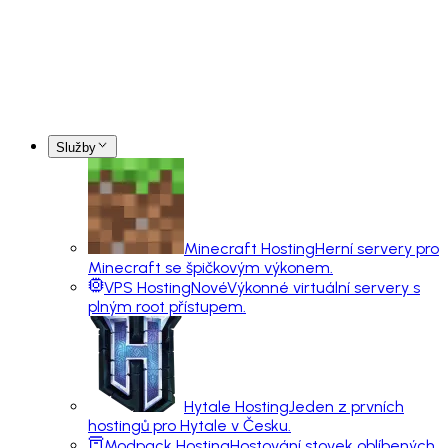
Služby
Minecraft Hosting
Herní servery pro
Minecraft se špičkovým výkonem.
VPS Hosting
Nové
Výkonné virtuální servery s
plným root přístupem.
Hytale Hosting
Jeden z prvních
hostingů pro Hytale v Česku.
Modpack Hosting
Hostování stovek oblíbených