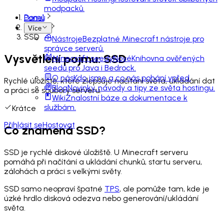
modpacků.
Domů
Panel
Slovník
Více
SSD
Nástroje
Bezplatné Minecraft nástroje pro
správce serverů.
Vysvětlení pojmu: SSD
Minecraft seedy
Nové
Knihovna ověřených
seedů pro Java i Bedrock.
O nás
Kdo jsme a co nás pohání vpřed.
Rychlé úložiště, které zlepšuje načítání světa, ukládání dat
Blog
Novinky, návody a tipy ze světa hostingu.
a práci se soubory serveru.
Wiki
Znalostní báze a dokumentace k
službám.
Krátce
Přihlásit se
Hostovat
Co znamená SSD?
SSD je rychlé diskové úložiště. U Minecraft serveru
pomáhá při načítání a ukládání chunků, startu serveru,
zálohách a práci s velkými světy.
SSD samo neopraví špatné
TPS
, ale pomůže tam, kde je
úzké hrdlo disková odezva nebo generování/ukládání
světa.