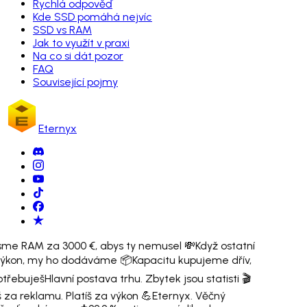
Rychlá odpověď
Kde SSD pomáhá nejvíc
SSD vs RAM
Jak to využít v praxi
Na co si dát pozor
FAQ
Související pojmy
Eternyx
 jsme RAM za 3000 €, abys ty nemusel 💸
Když ostatní
 výkon, my ho dodáváme 📦
Kapacitu kupujeme dřív,
potřebuješ
Hlavní postava trhu. Zbytek jsou statisti 🎬
š za reklamu. Platíš za výkon 💪
Eternyx. Věčný