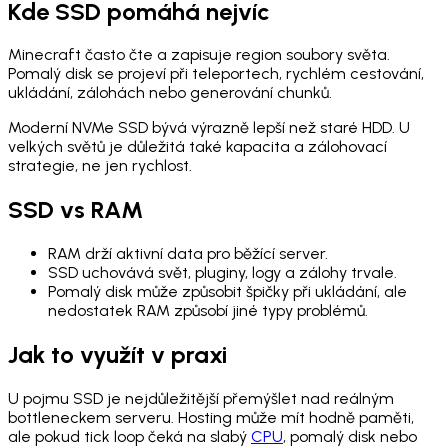
Kde SSD pomáhá nejvíc
Minecraft často čte a zapisuje region soubory světa.
Pomalý disk se projeví při teleportech, rychlém cestování,
ukládání, zálohách nebo generování chunků.
Moderní NVMe SSD bývá výrazně lepší než staré HDD. U
velkých světů je důležitá také kapacita a zálohovací
strategie, ne jen rychlost.
SSD vs RAM
RAM drží aktivní data pro běžící server.
SSD uchovává svět, pluginy, logy a zálohy trvale.
Pomalý disk může způsobit špičky při ukládání, ale
nedostatek RAM způsobí jiné typy problémů.
Jak to využít v praxi
U pojmu SSD je nejdůležitější přemýšlet nad reálným
bottleneckem serveru. Hosting může mít hodně paměti,
ale pokud tick loop čeká na slabý
CPU
, pomalý disk nebo