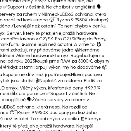
křesťanské ceny ✝️
99,9 % uptime není slib, ale
e ✅
Support v češtině. Ne chatbot v angličtině 🗣️
servery za rohem v Německu
DDoS ochrana, která
Na rozdíl od konkurence 😴
Ryzen 9 9950X dostupný
dého ⚡
Levnější než ostatní. To není chyba v ceníku
yx. Server, který tě přežije
Nejdražší hardware.
í cena
Postaveno v CZ/SK. Pro CZ/SK
Ping do Prahy,
rankfurtu 📡
Jsme lepší než ostatní. A víme to. 🗿
tatní zdražují, my přidáváme jádra 🚀
Nemáme
ddělení. Máme hardware
Eternyx. Ragebaitujeme
nci od roku 2025
Koupili jsme RAM za 3000 €, abys ty
l 💸
Když ostatní larpují výkon, my ho dodáváme 📦
u kupujeme dřív, než ji potřebuješ
Hlavní postava
ytek jsou statisti 🎬
Neplatíš za reklamu. Platíš za

Eternyx. Věčný výkon, křesťanské ceny ✝️
99,9 %
není slib, ale garance ✅
Support v češtině. Ne
v angličtině 🗣️
Žádné servery za rohem v
ku
DDoS ochrana, která nespí. Na rozdíl od
ence 😴
Ryzen 9 9950X dostupný pro každého
ší než ostatní. To není chyba v ceníku 🧾
Eternyx.
který tě přežije
Nejdražší hardware. Nejlepší