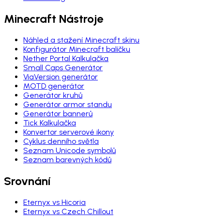
Minecraft Nástroje
Náhled a stažení Minecraft skinu
Konfigurátor Minecraft balíčku
Nether Portal Kalkulačka
Small Caps Generátor
ViaVersion generátor
MOTD generátor
Generátor kruhů
Generátor armor standu
Generátor bannerů
Tick Kalkulačka
Konvertor serverové ikony
Cyklus denního světla
Seznam Unicode symbolů
Seznam barevných kódů
Srovnání
Eternyx vs Hicoria
Eternyx vs Czech Chillout