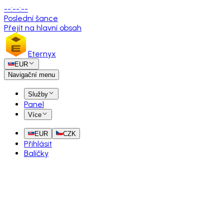
--
:
--
:
--
Poslední šance
Přejít na hlavní obsah
Eternyx
EUR
Navigační menu
Služby
Panel
Více
EUR
CZK
Přihlásit
Balíčky