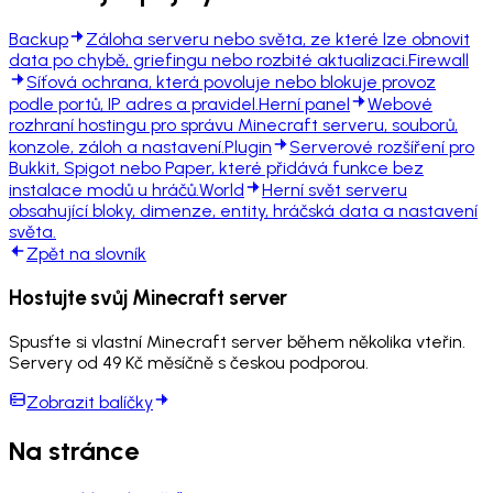
Backup
Záloha serveru nebo světa, ze které lze obnovit
data po chybě, griefingu nebo rozbité aktualizaci.
Firewall
Síťová ochrana, která povoluje nebo blokuje provoz
podle portů, IP adres a pravidel.
Herní panel
Webové
rozhraní hostingu pro správu Minecraft serveru, souborů,
konzole, záloh a nastavení.
Plugin
Serverové rozšíření pro
Bukkit, Spigot nebo Paper, které přidává funkce bez
instalace modů u hráčů.
World
Herní svět serveru
obsahující bloky, dimenze, entity, hráčská data a nastavení
světa.
Zpět na slovník
Hostujte svůj Minecraft server
Spusťte si vlastní Minecraft server během několika vteřin.
Servery od 49 Kč měsíčně s českou podporou.
Zobrazit balíčky
Na stránce