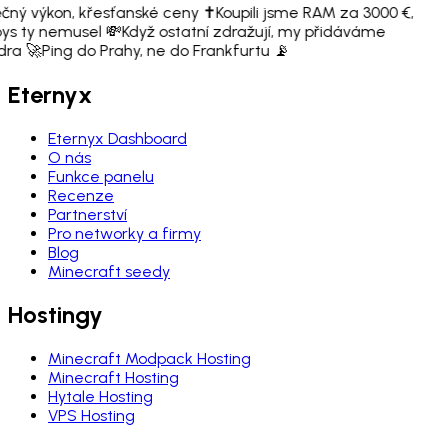
čný výkon, křesťanské ceny ✝️
Koupili jsme RAM za 3000 €,
ys ty nemusel 💸
Když ostatní zdražují, my přidáváme
dra 🚀
Ping do Prahy, ne do Frankfurtu 📡
Eternyx
Eternyx Dashboard
O nás
Funkce panelu
Recenze
Partnerství
Pro networky a firmy
Blog
Minecraft seedy
Hostingy
Minecraft Modpack Hosting
Minecraft Hosting
Hytale Hosting
VPS Hosting