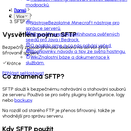
modpacků.
Domů
Panel
Slovník
Více
SFTP
Nástroje
Bezplatné Minecraft nástroje pro
správce serverů.
Vysvětlení pojmu: SFTP
Minecraft seedy
Nové
Knihovna ověřených
seedů pro Java i Bedrock.
O nás
Kdo jsme a co nás pohání vpřed.
Bezpečný způsob přenosu souborů na server přes
Blog
Novinky, návody a tipy ze světa hostingu.
šifrované spojení.
Wiki
Znalostní báze a dokumentace k
službám.
Krátce
Přihlásit se
Hostovat
Co znamená SFTP?
SFTP slouží k bezpečnému nahrávání a stahování souborů
ze serveru. Používá se pro světy, pluginy, konfigurace, logy
nebo
backupy
.
Na rozdíl od starého FTP je přenos šifrovaný, takže je
vhodnější pro správu serveru.
Kdy SFTP použít