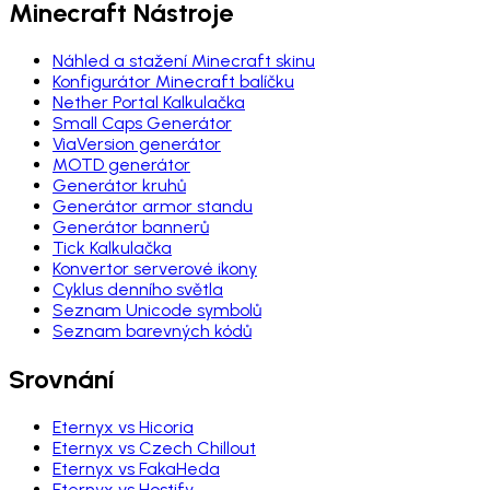
Minecraft Nástroje
Náhled a stažení Minecraft skinu
Konfigurátor Minecraft balíčku
Nether Portal Kalkulačka
Small Caps Generátor
ViaVersion generátor
MOTD generátor
Generátor kruhů
Generátor armor standu
Generátor bannerů
Tick Kalkulačka
Konvertor serverové ikony
Cyklus denního světla
Seznam Unicode symbolů
Seznam barevných kódů
Srovnání
Eternyx vs Hicoria
Eternyx vs Czech Chillout
Eternyx vs FakaHeda
Eternyx vs Hostify