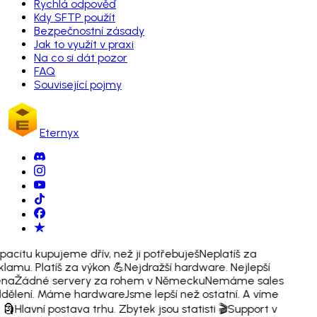
Rychlá odpověď
Kdy SFTP použít
Bezpečnostní zásady
Jak to využít v praxi
Na co si dát pozor
FAQ
Související pojmy
Eternyx
pacitu kupujeme dřív, než ji potřebuješ
Neplatíš za
klamu. Platíš za výkon 💪
Nejdražší hardware. Nejlepší
ena
Žádné servery za rohem v Německu
Nemáme sales
dělení. Máme hardware
Jsme lepší než ostatní. A víme
. 🗿
Hlavní postava trhu. Zbytek jsou statisti 🎬
Support v