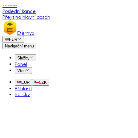
--
:
--
:
--
Poslední šance
Přejít na hlavní obsah
Eternyx
EUR
Navigační menu
Služby
Panel
Více
EUR
CZK
Přihlásit
Balíčky