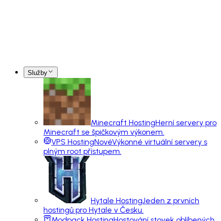
Služby
Minecraft Hosting
Herní servery pro
Minecraft se špičkovým výkonem.
VPS Hosting
Nové
Výkonné virtuální servery s
plným root přístupem.
Hytale Hosting
Jeden z prvních
hostingů pro Hytale v Česku.
Modpack Hosting
Hostování stovek oblíbených