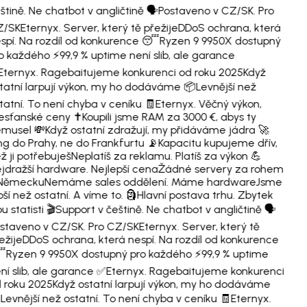
štině. Ne chatbot v angličtině 🗣️
Postaveno v CZ/SK. Pro
Z/SK
Eternyx. Server, který tě přežije
DDoS ochrana, která
spí. Na rozdíl od konkurence 😴
Ryzen 9 9950X dostupný
o každého ⚡
99,9 % uptime není slib, ale garance
Eternyx. Ragebaitujeme konkurenci od roku 2025
Když
tatní larpují výkon, my ho dodáváme 📦
Levnější než
tatní. To není chyba v ceníku 🧾
Eternyx. Věčný výkon,
esťanské ceny ✝️
Koupili jsme RAM za 3000 €, abys ty
musel 💸
Když ostatní zdražují, my přidáváme jádra 🚀
ng do Prahy, ne do Frankfurtu 📡
Kapacitu kupujeme dřív,
ž ji potřebuješ
Neplatíš za reklamu. Platíš za výkon 💪
jdražší hardware. Nejlepší cena
Žádné servery za rohem
 Německu
Nemáme sales oddělení. Máme hardware
Jsme
pší než ostatní. A víme to. 🗿
Hlavní postava trhu. Zbytek
ou statisti 🎬
Support v češtině. Ne chatbot v angličtině 🗣️
staveno v CZ/SK. Pro CZ/SK
Eternyx. Server, který tě
ežije
DDoS ochrana, která nespí. Na rozdíl od konkurence

Ryzen 9 9950X dostupný pro každého ⚡
99,9 % uptime
ní slib, ale garance ✅
Eternyx. Ragebaitujeme konkurenci
 roku 2025
Když ostatní larpují výkon, my ho dodáváme
Levnější než ostatní. To není chyba v ceníku 🧾
Eternyx.