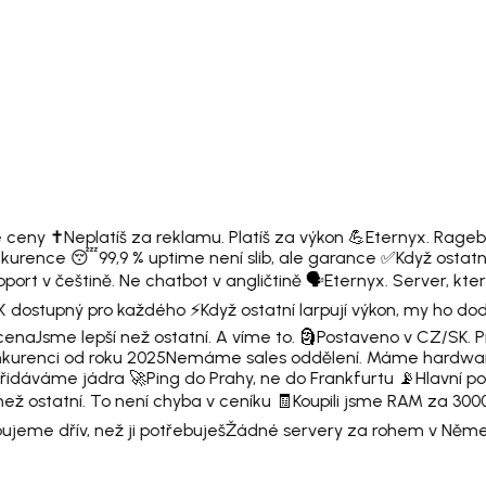
 ceny ✝️
Neplatíš za reklamu. Platíš za výkon 💪
Eternyx. Rageb
onkurence 😴
99,9 % uptime není slib, ale garance ✅
Když ostatní
ort v češtině. Ne chatbot v angličtině 🗣️
Eternyx. Server, který
 dostupný pro každého ⚡
Když ostatní larpují výkon, my ho d
cena
Jsme lepší než ostatní. A víme to. 🗿
Postaveno v CZ/SK. P
urenci od roku 2025
Nemáme sales oddělení. Máme hardwar
přidáváme jádra 🚀
Ping do Prahy, ne do Frankfurtu 📡
Hlavní po
ež ostatní. To není chyba v ceníku 🧾
Koupili jsme RAM za 3000
jeme dřív, než ji potřebuješ
Žádné servery za rohem v Něme