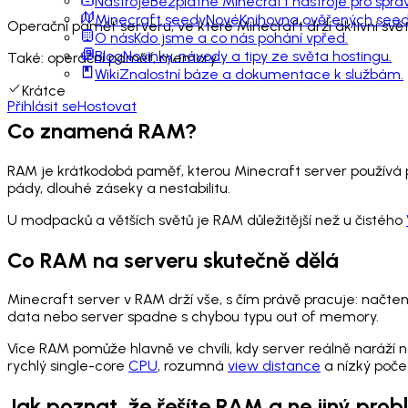
Nástroje
Bezplatné Minecraft nástroje pro sprá
Minecraft seedy
Nové
Knihovna ověřených seedů
Operační paměť serveru, ve které Minecraft drží aktivní svět,
O nás
Kdo jsme a co nás pohání vpřed.
Blog
Novinky, návody a tipy ze světa hostingu.
Také:
operační paměť, memory
Wiki
Znalostní báze a dokumentace k službám.
Krátce
Přihlásit se
Hostovat
Co znamená RAM?
RAM je krátkodobá paměť, kterou Minecraft server používá pr
pády, dlouhé záseky a nestabilitu.
U modpacků a větších světů je RAM důležitější než u čistého
Co RAM na serveru skutečně dělá
Minecraft server v RAM drží vše, s čím právě pracuje: načten
data nebo server spadne s chybou typu out of memory.
Více RAM pomůže hlavně ve chvíli, kdy server reálně naráží na
rychlý single-core
CPU
, rozumná
view distance
a nízký počet
Jak poznat, že řešíte RAM a ne jiný pro