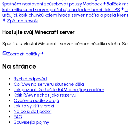
špatném nastavení způsobovat pauzy.
Modpack
Balíček mo
kolik milisekund server potřebuje na jeden herní tick.
TPS
T
určující, kolik chunků kolem hráče server načítá a posílá klient
Zpět na slovník
Hostujte svůj Minecraft server
Spusťte si vlastní Minecraft server během několika vteřin. S
Zobrazit balíčky
Na stránce
Rychlá odpověď
Co RAM na serveru skutečně dělá
Jak poznat, že řešíte RAM a ne jiný problém
Kolik RAM nechat jako rezervu
Ověřeno podle zdrojů
Jak to využít v praxi
Na co si dát pozor
FAQ
Související pojmy