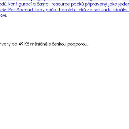
dů, konfigurací a často i resource packů připravený jako jeden
icks Per Second, tedy počet herních ticků za sekundu. Ideální
ovi.
ervery od 49 Kč měsíčně s českou podporou.