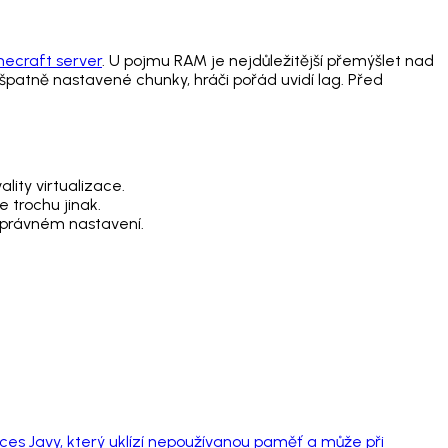
necraft server
. U pojmu RAM je nejdůležitější přemýšlet nad
 špatně nastavené chunky, hráči pořád uvidí lag. Před
lity virtualizace.
 trochu jinak.
ě správném nastavení.
ces Javy, který uklízí nepoužívanou paměť a může při