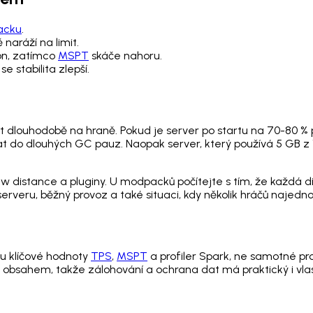
acku
.
naráží na limit.
on, zatímco
MSPT
skáče nahoru.
 stabilita zlepší.
 dlouhodobě na hraně. Pokud je server po startu na 70-80 % p
do dlouhých GC pauz. Naopak server, který používá 5 GB z 1
view distance a pluginy. U modpacků počítejte s tím, že každ
serveru, běžný provoz a také situaci, kdy několik hráčů najed
u klíčové hodnoty
TPS
,
MSPT
a profiler Spark, ne samotné pr
 obsahem, takže zálohování a ochrana dat má praktický i vla