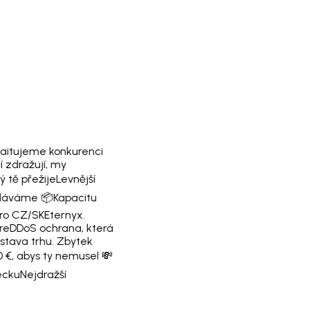
aitujeme konkurenci
 zdražují, my
 tě přežije
Levnější
odáváme 📦
Kapacitu
ro CZ/SK
Eternyx.
e
DDoS ochrana, která
stava trhu. Zbytek
 €, abys ty nemusel 💸
cku
Nejdražší