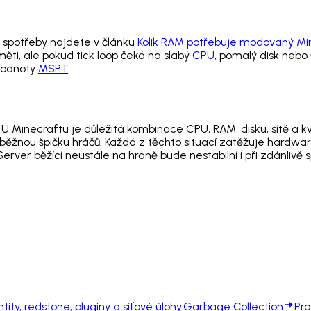
í spotřeby najdete v článku
Kolik RAM potřebuje modovaný Mi
ti, ale pokud tick loop čeká na slabý
CPU
, pomalý disk nebo
 hodnoty
MSPT
.
 U Minecraftu je důležitá kombinace CPU, RAM, disku, sítě a kva
běžnou špičku hráčů. Každá z těchto situací zatěžuje hardware
 Server běžící neustále na hraně bude nestabilní i při zdánliv
ntity, redstone, pluginy a síťové úlohy.
Garbage Collection
Pro