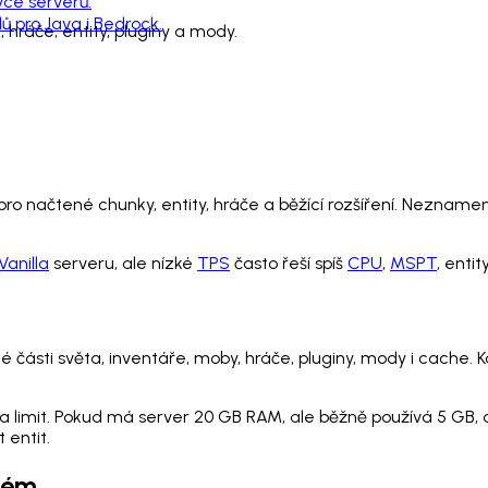
vce serverů.
 pro Java i Bedrock.
 hráče, entity, pluginy a mody.
o načtené chunky, entity, hráče a běžící rozšíření. Neznamen
Vanilla
serveru, ale nízké
TPS
často řeší spíš
CPU
,
MSPT
, enti
é části světa, inventáře, moby, hráče, pluginy, mody i cache.
 limit. Pokud má server 20 GB RAM, ale běžně používá 5 GB, dal
 entit.
blém