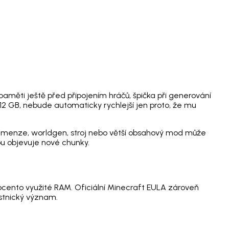
aměti ještě před připojením hráčů, špička při generování
2 GB, nebude automaticky rychlejší jen proto, že mu
á dimenze, worldgen, stroj nebo větší obsahový mod může
nou objevuje nové chunky.
ocento využité RAM. Oficiální Minecraft EULA zároveň
stnický význam.