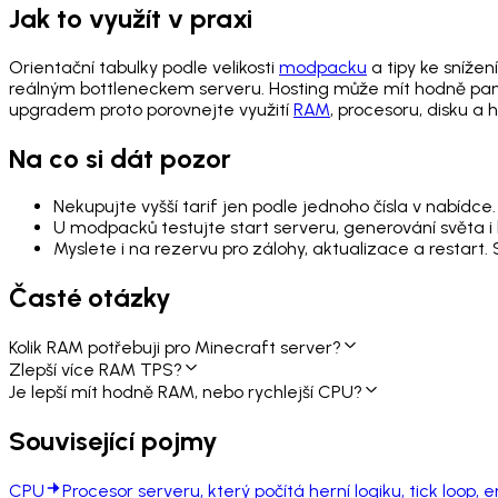
Jak to využít v praxi
Orientační tabulky podle velikosti
modpacku
a tipy ke snížen
reálným bottleneckem serveru. Hosting může mít hodně pamě
upgradem proto porovnejte využití
RAM
, procesoru, disku a
Na co si dát pozor
Nekupujte vyšší tarif jen podle jednoho čísla v nabídce.
U modpacků testujte start serveru, generování světa i 
Myslete i na rezervu pro zálohy, aktualizace a restart.
Časté otázky
Kolik RAM potřebuji pro Minecraft server?
Zlepší více RAM TPS?
Je lepší mít hodně RAM, nebo rychlejší CPU?
Související pojmy
CPU
Procesor serveru, který počítá herní logiku, tick loop, e