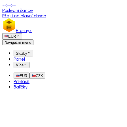
--
:
--
:
--
Poslední šance
Přejít na hlavní obsah
Eternyx
EUR
Navigační menu
Služby
Panel
Více
EUR
CZK
Přihlásit
Balíčky