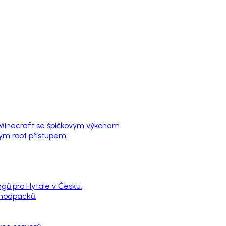
 Minecraft se špičkovým výkonem.
ným root přístupem.
ngů pro Hytale v Česku.
 modpacků.