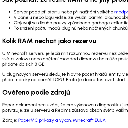
Server padá při startu nebo při načítání velkého
modp
V panelu nebo logu vidíte, že využití paměti dlouhodobě 
Objevují se dlouhé pauzy způsobené garbage collecti
Po snížení počtu modů, pluginů nebo načtených chunků se
Kolik RAM nechat jako rezervu
U Minecraft serveru je lepší mít rozumnou rezervu než běžet
světa, záloze nebo načtení modded dimenze ho může poslat 
přidáte dalších 8 GB.
U pluginových serverů sledujte hlavně počet hráčů, entity, 
přidat nároky na paměť i CPU. Proto je dobré testovat start 
Ověřeno podle zdrojů
Paper dokumentace uvádí, že pro výkonovou diagnostiku jso
potvrzuje, že u serverů a Realms zůstává obsah světa vaším
Zdroje:
PaperMC příkazy a výkon
,
Minecraft EULA
.