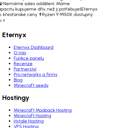
📡
Nemáme sales oddělení. Máme
apacitu kupujeme dřív, než ji potřebuješ
Eternyx.
, křesťanské ceny ✝️
Ryzen 9 9950X dostupný
o ⚡
Eternyx
Eternyx Dashboard
O nás
Funkce panelu
Recenze
Partnerství
Pro networky a firmy
Blog
Minecraft seedy
Hostingy
Minecraft Modpack Hosting
Minecraft Hosting
Hytale Hosting
VPS Hosting