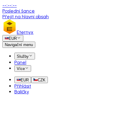
--
:
--
:
--
Poslední šance
Přejít na hlavní obsah
Eternyx
EUR
Navigační menu
Služby
Panel
Více
EUR
CZK
Přihlásit
Balíčky