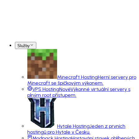
Služby
Minecraft Hosting
Herní servery pro
Minecraft se špičkovým výkonem.
VPS Hosting
Nové
Výkonné virtuální servery s
plným root přístupem.
Hytale Hosting
Jeden z prvních
hostingů pro Hytale v Česku.
Modpack Hosting
Hostování stovek oblíbených