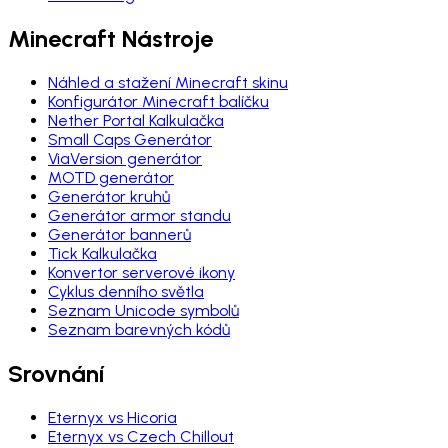
Minecraft Nástroje
Náhled a stažení Minecraft skinu
Konfigurátor Minecraft balíčku
Nether Portal Kalkulačka
Small Caps Generátor
ViaVersion generátor
MOTD generátor
Generátor kruhů
Generátor armor standu
Generátor bannerů
Tick Kalkulačka
Konvertor serverové ikony
Cyklus denního světla
Seznam Unicode symbolů
Seznam barevných kódů
Srovnání
Eternyx vs Hicoria
Eternyx vs Czech Chillout