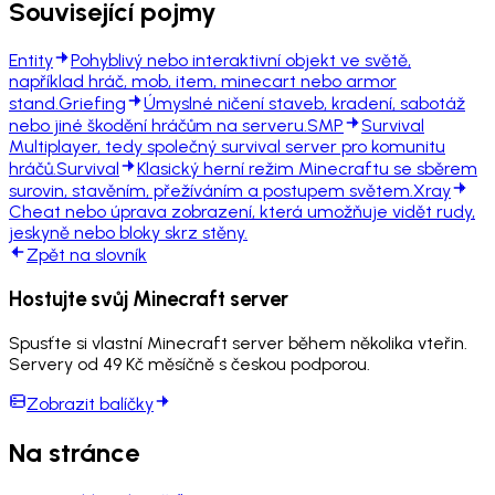
Související pojmy
Entity
Pohyblivý nebo interaktivní objekt ve světě,
například hráč, mob, item, minecart nebo armor
stand.
Griefing
Úmyslné ničení staveb, kradení, sabotáž
nebo jiné škodění hráčům na serveru.
SMP
Survival
Multiplayer, tedy společný survival server pro komunitu
hráčů.
Survival
Klasický herní režim Minecraftu se sběrem
surovin, stavěním, přežíváním a postupem světem.
Xray
Cheat nebo úprava zobrazení, která umožňuje vidět rudy,
jeskyně nebo bloky skrz stěny.
Zpět na slovník
Hostujte svůj Minecraft server
Spusťte si vlastní Minecraft server během několika vteřin.
Servery od 49 Kč měsíčně s českou podporou.
Zobrazit balíčky
Na stránce