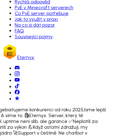
Rychlá odpověď
PvE v Minecraft serverech
Co PvE server potřebuje
Jak to využít v praxi
Na co si dát pozor
FAQ
Související pojmy
Eternyx
gebaitujeme konkurenci od roku 2025
Jsme lepší
 A víme to. 🗿
Eternyx. Server, který tě
% uptime není slib, ale garance ✅
Neplatíš za
tíš za výkon 💪
Když ostatní zdražují, my
jádra 🚀
Support v češtině. Ne chatbot v