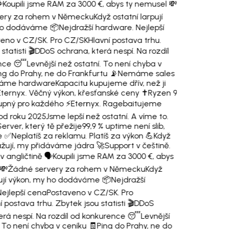
️
Koupili jsme RAM za 3000 €, abys ty nemusel 💸
ery za rohem v Německu
Když ostatní larpují
ho dodáváme 📦
Nejdražší hardware. Nejlepší
eno v CZ/SK. Pro CZ/SK
Hlavní postava trhu.
statisti 🎬
DDoS ochrana, která nespí. Na rozdíl
nce 😴
Levnější než ostatní. To není chyba v
ng do Prahy, ne do Frankfurtu 📡
Nemáme sales
Máme hardware
Kapacitu kupujeme dřív, než ji
Eternyx. Věčný výkon, křesťanské ceny ✝️
Ryzen 9
upný pro každého ⚡
Eternyx. Ragebaitujeme
od roku 2025
Jsme lepší než ostatní. A víme to.
erver, který tě přežije
99,9 % uptime není slib,
e ✅
Neplatíš za reklamu. Platíš za výkon 💪
Když
ažují, my přidáváme jádra 🚀
Support v češtině.
 angličtině 🗣️
Koupili jsme RAM za 3000 €, abys
💸
Žádné servery za rohem v Německu
Když
pují výkon, my ho dodáváme 📦
Nejdražší
ejlepší cena
Postaveno v CZ/SK. Pro
í postava trhu. Zbytek jsou statisti 🎬
DDoS
erá nespí. Na rozdíl od konkurence 😴
Levnější
. To není chyba v ceníku 🧾
Ping do Prahy, ne do