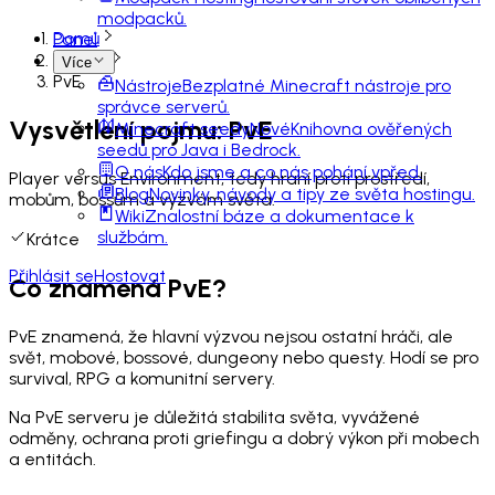
modpacků.
Domů
Panel
Slovník
Více
PvE
Nástroje
Bezplatné Minecraft nástroje pro
správce serverů.
Vysvětlení pojmu: PvE
Minecraft seedy
Nové
Knihovna ověřených
seedů pro Java i Bedrock.
O nás
Kdo jsme a co nás pohání vpřed.
Player versus Environment, tedy hraní proti prostředí,
Blog
Novinky, návody a tipy ze světa hostingu.
mobům, bossům a výzvám světa.
Wiki
Znalostní báze a dokumentace k
službám.
Krátce
Přihlásit se
Hostovat
Co znamená PvE?
PvE znamená, že hlavní výzvou nejsou ostatní hráči, ale
svět, mobové, bossové, dungeony nebo questy. Hodí se pro
survival, RPG a komunitní servery.
Na PvE serveru je důležitá stabilita světa, vyvážené
odměny, ochrana proti griefingu a dobrý výkon při mobech
a entitách.