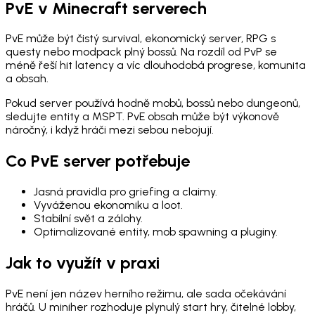
PvE v Minecraft serverech
PvE může být čistý survival, ekonomický server, RPG s
questy nebo modpack plný bossů. Na rozdíl od PvP se
méně řeší hit latency a víc dlouhodobá progrese, komunita
a obsah.
Pokud server používá hodně mobů, bossů nebo dungeonů,
sledujte entity a MSPT. PvE obsah může být výkonově
náročný, i když hráči mezi sebou nebojují.
Co PvE server potřebuje
Jasná pravidla pro griefing a claimy.
Vyváženou ekonomiku a loot.
Stabilní svět a zálohy.
Optimalizované entity, mob spawning a pluginy.
Jak to využít v praxi
PvE není jen název herního režimu, ale sada očekávání
hráčů. U miniher rozhoduje plynulý start hry, čitelné lobby,