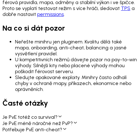
férová pravidla, mapa, odměny a stabilní výkon i ve špičce.
Proto se vyplatí testovat režim s více hráči, sledovat
TPS
a
dobře nastavit
permissions
.
Na co si dát pozor
Neřešte minihru jen pluginem. Kvalitu dělá také
mapa, onboarding, anti-cheat, balancing a jasné
vysvětlení pravidel.
U kompetitivních režimů dávejte pozor na pay-to-win
výhody. Silnější kity nebo placené výhody mohou
poškodit férovost serveru.
Sledujte opakované exploity. Minihry často odhalí
chyby v ochraně mapy, příkazech, ekonomice nebo
oprávněních.
Časté otázky
Je PvE totéž co survival?
Je PvE méně náročné než PvP?
Potřebuje PvE anti-cheat?