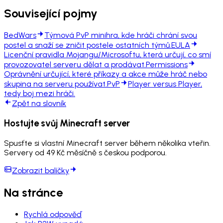
Související pojmy
BedWars
Týmová PvP minihra, kde hráči chrání svou
postel a snaží se zničit postele ostatních týmů.
EULA
Licenční pravidla Mojangu/Microsoftu, která určují, co smí
provozovatel serveru dělat a prodávat.
Permissions
Oprávnění určující, které příkazy a akce může hráč nebo
skupina na serveru používat.
PvP
Player versus Player,
tedy boj mezi hráči.
Zpět na slovník
Hostujte svůj Minecraft server
Spusťte si vlastní Minecraft server během několika vteřin.
Servery od 49 Kč měsíčně s českou podporou.
Zobrazit balíčky
Na stránce
Rychlá odpověď