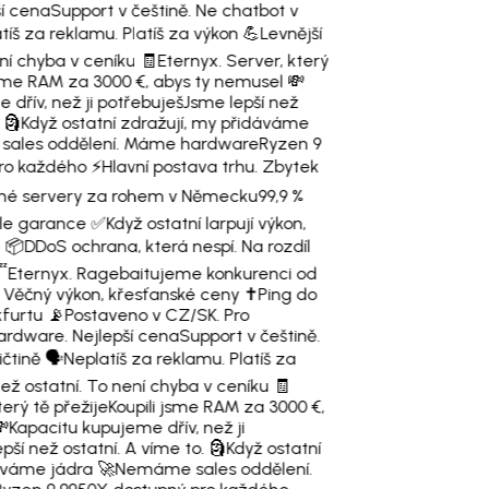
í cena
Support v češtině. Ne chatbot v
tíš za reklamu. Platíš za výkon 💪
Levnější
ní chyba v ceníku 🧾
Eternyx. Server, který
jsme RAM za 3000 €, abys ty nemusel 💸
dřív, než ji potřebuješ
Jsme lepší než
 🗿
Když ostatní zdražují, my přidáváme
ales oddělení. Máme hardware
Ryzen 9
ro každého ⚡
Hlavní postava trhu. Zbytek
né servery za rohem v Německu
99,9 %
 ale garance ✅
Když ostatní larpují výkon,
 📦
DDoS ochrana, která nespí. Na rozdíl

Eternyx. Ragebaitujeme konkurenci od
 Věčný výkon, křesťanské ceny ✝️
Ping do
kfurtu 📡
Postaveno v CZ/SK. Pro
ardware. Nejlepší cena
Support v češtině.
čtině 🗣️
Neplatíš za reklamu. Platíš za
než ostatní. To není chyba v ceníku 🧾
terý tě přežije
Koupili jsme RAM za 3000 €,

Kapacitu kupujeme dřív, než ji
pší než ostatní. A víme to. 🗿
Když ostatní
áváme jádra 🚀
Nemáme sales oddělení.