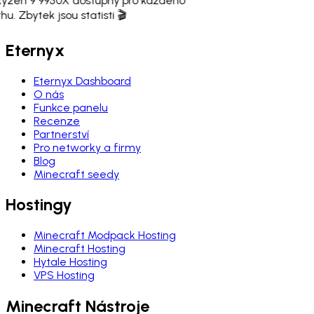
Ryzen 9 9950X dostupný pro každého
hu. Zbytek jsou statisti 🎬
Eternyx
Eternyx Dashboard
O nás
Funkce panelu
Recenze
Partnerství
Pro networky a firmy
Blog
Minecraft seedy
Hostingy
Minecraft Modpack Hosting
Minecraft Hosting
Hytale Hosting
VPS Hosting
Minecraft Nástroje