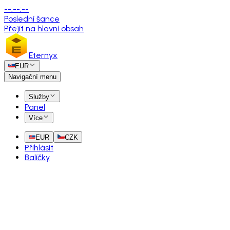
--
:
--
:
--
Poslední šance
Přejít na hlavní obsah
Eternyx
EUR
Navigační menu
Služby
Panel
Více
EUR
CZK
Přihlásit
Balíčky