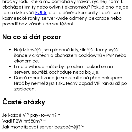
hráč výhodu, která mu pomáhá vyhrávat, rychleji farmit,
obcházet limity nebo ovlivnit ekonomiku? Pokud ano, nejde
jen o riziko vůči
EULA
, ale i o důvěru komunity. Lepší jsou
kosmetické ranky, server-wide odměny, dekorace nebo
pohodlí bez zásahu do soutěžení.
Na co si dát pozor
Nejrizikovější jsou placené kity, silnější itemy, vyšší
šance v cratech a obcházení cooldownů v PvP nebo
ekonomice.
I malá výhoda může být problém, pokud se na
serveru soutěží, obchoduje nebo bojuje.
Dobrá monetizace je srozumitelná před nákupem.
Hráč by neměl zjistit skutečný dopad VIP ranku až po
zaplacení.
Časté otázky
Je každé VIP pay-to-win?
Vadí P2W hráčům?
Jak monetizovat server bezpečněji?