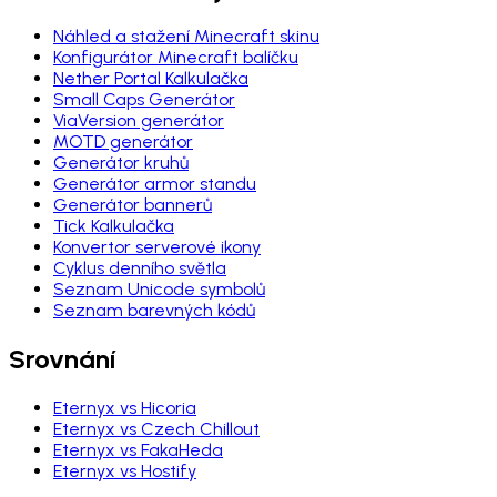
Náhled a stažení Minecraft skinu
Konfigurátor Minecraft balíčku
Nether Portal Kalkulačka
Small Caps Generátor
ViaVersion generátor
MOTD generátor
Generátor kruhů
Generátor armor standu
Generátor bannerů
Tick Kalkulačka
Konvertor serverové ikony
Cyklus denního světla
Seznam Unicode symbolů
Seznam barevných kódů
Srovnání
Eternyx vs Hicoria
Eternyx vs Czech Chillout
Eternyx vs FakaHeda
Eternyx vs Hostify