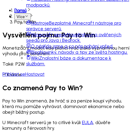
modpacků.
Domů
Panel
Slovník
Více
Pay to Win
Nástroje
Bezplatné Minecraft nástroje pro
správce serverů.
Vysvětlení pojmu: Pay to Win
Minecraft seedy
Nové
Knihovna ověřených
seedů pro Java i Bedrock.
O nás
Kdo jsme a co nás pohání vpřed.
Monetizační model, kde platící hráč získá významnou herní
Blog
Novinky, návody a tipy ze světa hostingu.
výhodu proti ostatním.
Wiki
Znalostní báze a dokumentace k
službám.
Také:
P2W
Přihlásit se
Hostovat
Krátce
Co znamená Pay to Win?
Pay to Win znamená, že hráč si za peníze koupí výhodu,
která mu pomůže vyhrávat, dominovat ekonomice nebo
obejít běžný postup.
U Minecraft serverů je to citlivé kvůli
EULA
, důvěře
komunity a férovosti hry.