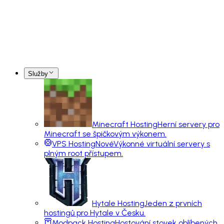
Služby
Minecraft Hosting
Herní servery pro
Minecraft se špičkovým výkonem.
VPS Hosting
Nové
Výkonné virtuální servery s
plným root přístupem.
Hytale Hosting
Jeden z prvních
hostingů pro Hytale v Česku.
Modpack Hosting
Hostování stovek oblíbených