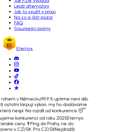
Jak P2W vypadá
Lepší alternativy
Jak to využít v praxi
Na co si dát pozor
FAQ
Související pojmy
Eternyx
a rohem v Německu
99,9 % uptime není slib,
ž ostatní larpují výkon, my ho dodáváme
která nespí. Na rozdíl od konkurence 😴
tujeme konkurenci od roku 2025
Eternyx.
ťanské ceny ✝️
Ping do Prahy, ne do
aveno v CZ/SK. Pro CZ/SK
Nejdražší