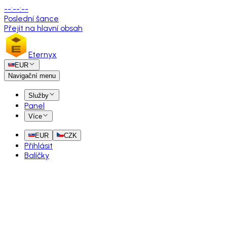
--
:
--
:
--
Poslední šance
Přejít na hlavní obsah
Eternyx
EUR
Navigační menu
Služby
Panel
Více
EUR
CZK
Přihlásit
Balíčky