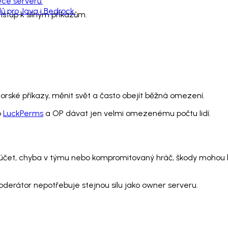
vce serverů.
 pro Java i Bedrock.
ístup k silným příkazům.
ské příkazy, měnit svět a často obejít běžná omezení.
o
LuckPerms
a OP dávat jen velmi omezenému počtu lidí.
ý účet, chyba v týmu nebo kompromitovaný hráč, škody mohou
 Moderátor nepotřebuje stejnou sílu jako owner serveru.