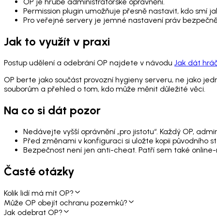
OP je hrubé administrátorské oprávnění.
Permission plugin umožňuje přesně nastavit, kdo smí jak
Pro veřejné servery je jemné nastavení práv bezpečněj
Jak to využít v praxi
Postup udělení a odebrání OP najdete v návodu
Jak dát hrá
OP berte jako součást provozní hygieny serveru, ne jako je
souborům a přehled o tom, kdo může měnit důležité věci.
Na co si dát pozor
Nedávejte vyšší oprávnění „pro jistotu“. Každý OP, admin
Před změnami v konfiguraci si uložte kopii původního st
Bezpečnost není jen anti-cheat. Patří sem také online-m
Časté otázky
Kolik lidí má mít OP?
Může OP obejít ochranu pozemků?
Jak odebrat OP?