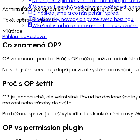
Nástroje
Bezplatné Minecraft nástroje pro sprá
Minecraft seedy
Nové
Knihovna ověřených seedů
Administrátorské oprávnění v Minecraftu, které dává hráči př
O nás
Kdo jsme a co nás pohání vpřed.
Blog
Novinky, návody a tipy ze světa hostingu.
Také:
operator, operátor
Wiki
Znalostní báze a dokumentace k službám.
Krátce
Přihlásit se
Hostovat
Co znamená OP?
OP znamená operator. Hráč s OP může používat administrátor
Na veřejném serveru je lepší používat systém oprávnění jak
Proč s OP šetřit
OP je jednoduché, ale velmi silné. Pokud ho dostane špatn
mazání nebo zásahy do světa.
Pro běžnou správu je lepší vytvořit role s konkrétními právy.
OP vs permission plugin