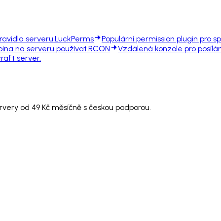
ravidla serveru.
LuckPerms
Populární permission plugin pro sp
pina na serveru používat.
RCON
Vzdálená konzole pro posílání
raft server.
ervery od 49 Kč měsíčně s českou podporou.