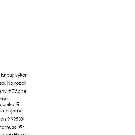
larpují výkon,
í. Na rozdíl
ny ✝️
Žádné
áme
ceníku 🧾
 kupujeme
en 9 9950X
nemusel 💸
ení slib, ale