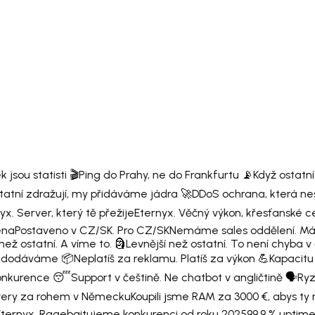
jsou statisti 🎬
Ping do Prahy, ne do Frankfurtu 📡
Když ostatní 
tatní zdražují, my přidáváme jádra 🚀
DDoS ochrana, která nesp
x. Server, který tě přežije
Eternyx. Věčný výkon, křesťanské ce
ena
Postaveno v CZ/SK. Pro CZ/SK
Nemáme sales oddělení. M
ež ostatní. A víme to. 🗿
Levnější než ostatní. To není chyba v 
ho dodáváme 📦
Neplatíš za reklamu. Platíš za výkon 💪
Kapacitu
konkurence 😴
Support v češtině. Ne chatbot v angličtině 🗣️
Ryz
ery za rohem v Německu
Koupili jsme RAM za 3000 €, abys ty 
ternyx. Ragebaitujeme konkurenci od roku 2025
99,9 % uptime n