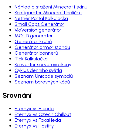
Náhled a stažení Minecraft skinu
Konfigurátor Minecraft balíčku
Nether Portal Kalkulačka
Small Caps Generátor
ViaVersion generátor
MOTD generátor
Generátor kruhů
Generátor armor standu
Generátor bannerů
Tick Kalkulačka
Konvertor serverové ikony
Cyklus denního světla
Seznam Unicode symbolů
Seznam barevných kódů
Srovnání
Eternyx vs Hicoria
Eternyx vs Czech Chillout
Eternyx vs FakaHeda
Eternyx vs Hostify