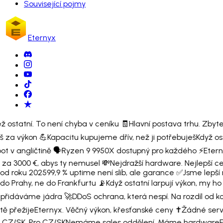
Související pojmy
Eternyx
ž ostatní. To není chyba v ceníku 🧾
Hlavní postava trhu. Zbytek 
š za výkon 💪
Kapacitu kupujeme dřív, než ji potřebuješ
Když os
 v angličtině 🗣️
Ryzen 9 9950X dostupný pro každého ⚡
Eterny
 za 3000 €, abys ty nemusel 💸
Nejdražší hardware. Nejlepší c
od roku 2025
99,9 % uptime není slib, ale garance ✅
Jsme lepší n
do Prahy, ne do Frankfurtu 📡
Když ostatní larpují výkon, my 
 přidáváme jádra 🚀
DDoS ochrana, která nespí. Na rozdíl od 
tě přežije
Eternyx. Věčný výkon, křesťanské ceny ✝️
Žádné serv
 CZ/SK. Pro CZ/SK
Nemáme sales oddělení. Máme hardware
E