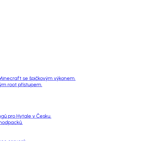
 Minecraft se špičkovým výkonem.
ným root přístupem.
ngů pro Hytale v Česku.
 modpacků.