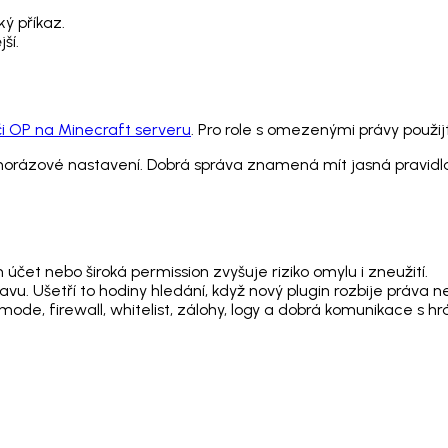
ý příkaz.
ší.
či OP na Minecraft serveru
. Pro role s omezenými právy použij
dnorázové nastavení. Dobrá správa znamená mít jasná pravidl
 účet nebo široká permission zvyšuje riziko omylu i zneužití.
avu. Ušetří to hodiny hledání, když nový plugin rozbije práva 
ode, firewall, whitelist, zálohy, logy a dobrá komunikace s hrá