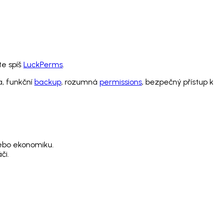
te spíš
LuckPerms
.
a, funkční
backup
, rozumná
permissions
, bezpečný přístup k
nebo ekonomiku.
či.