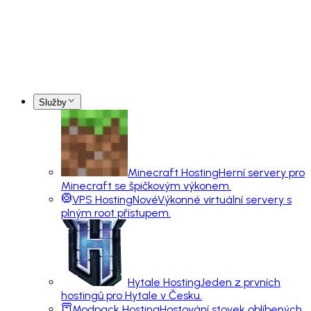
Služby
Minecraft Hosting
Herní servery pro
Minecraft se špičkovým výkonem.
VPS Hosting
Nové
Výkonné virtuální servery s
plným root přístupem.
Hytale Hosting
Jeden z prvních
hostingů pro Hytale v Česku.
Modpack Hosting
Hostování stovek oblíbených