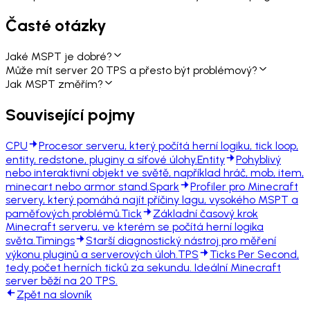
Časté otázky
Jaké MSPT je dobré?
Může mít server 20 TPS a přesto být problémový?
Jak MSPT změřím?
Související pojmy
CPU
Procesor serveru, který počítá herní logiku, tick loop,
entity, redstone, pluginy a síťové úlohy.
Entity
Pohyblivý
nebo interaktivní objekt ve světě, například hráč, mob, item,
minecart nebo armor stand.
Spark
Profiler pro Minecraft
servery, který pomáhá najít příčiny lagu, vysokého MSPT a
paměťových problémů.
Tick
Základní časový krok
Minecraft serveru, ve kterém se počítá herní logika
světa.
Timings
Starší diagnostický nástroj pro měření
výkonu pluginů a serverových úloh.
TPS
Ticks Per Second,
tedy počet herních ticků za sekundu. Ideální Minecraft
server běží na 20 TPS.
Zpět na slovník