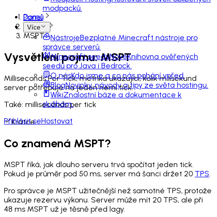
modpacků.
Domů
Panel
Slovník
Více
MSPT
Nástroje
Bezplatné Minecraft nástroje pro
správce serverů.
Vysvětlení pojmu: MSPT
Minecraft seedy
Nové
Knihovna ověřených
seedů pro Java i Bedrock.
O nás
Kdo jsme a co nás pohání vpřed.
Milliseconds Per Tick, metrika ukazující, kolik milisekund
Blog
Novinky, návody a tipy ze světa hostingu.
server potřebuje na jeden herní tick.
Wiki
Znalostní báze a dokumentace k
službám.
Také:
milliseconds per tick
Přihlásit se
Hostovat
Krátce
Co znamená MSPT?
MSPT říká, jak dlouho serveru trvá spočítat jeden tick.
Pokud je průměr pod 50 ms, server má šanci držet 20
TPS
.
Pro správce je MSPT užitečnější než samotné TPS, protože
ukazuje rezervu výkonu. Server může mít 20 TPS, ale při
48 ms MSPT už je těsně před lagy.