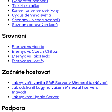
Generátor bannerů
Tick Kalkulačka
Konvertor serverové ikony
Cyklus denního světla
Seznam Unicode symbolů
Seznam barevných kódů
Srovnání
Eternyx vs Hicoria
Eternyx vs Czech Chillout
Eternyx vs FakaHeda
Eternyx vs Hostify
Začněte hostovat
Jak vytvořit vanilla SMP Server v Minecraftu (Návod)
Jak odstranit Lagy na vašem Minecraft serveru
(návod)
Jak vytvořit Hytale Server
Podpora