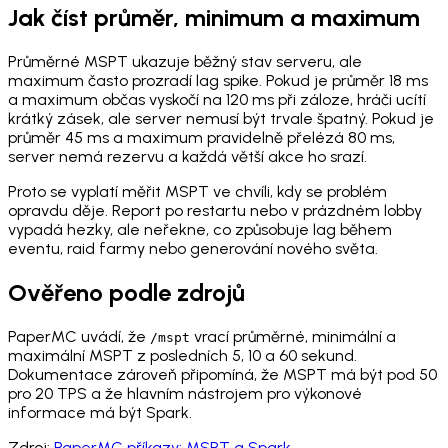
Jak číst průměr, minimum a maximum
Průměrné MSPT ukazuje běžný stav serveru, ale
maximum často prozradí lag spike. Pokud je průměr 18 ms
a maximum občas vyskočí na 120 ms při záloze, hráči ucítí
krátký zásek, ale server nemusí být trvale špatný. Pokud je
průměr 45 ms a maximum pravidelně přelézá 80 ms,
server nemá rezervu a každá větší akce ho srazí.
Proto se vyplatí měřit MSPT ve chvíli, kdy se problém
opravdu děje. Report po restartu nebo v prázdném lobby
vypadá hezky, ale neřekne, co způsobuje lag během
eventu, raid farmy nebo generování nového světa.
Ověřeno podle zdrojů
PaperMC uvádí, že
vrací průměrné, minimální a
/mspt
maximální MSPT z posledních 5, 10 a 60 sekund.
Dokumentace zároveň připomíná, že MSPT má být pod 50
pro 20 TPS a že hlavním nástrojem pro výkonové
informace má být Spark.
Zdroj:
PaperMC příkazy: MSPT a Spark
.