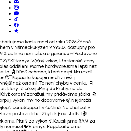
ebaitujeme konkurenci od roku 2025
Žádné
rohem v Německu
Ryzen 9 9950X dostupný pro
,9 % uptime není slib, ale garance ✅
Postaveno
 CZ/SK
Eternyx. Věčný výkon, křesťanské ceny
les oddělení. Máme hardware
Jsme lepší než
e to. 🗿
DDoS ochrana, která nespí. Na rozdíl
ce 😴
Kapacitu kupujeme dřív, než ji
vnější než ostatní. To není chyba v ceníku 🧾
er, který tě přežije
Ping do Prahy, ne do

Když ostatní zdražují, my přidáváme jádra 🚀
 larpují výkon, my ho dodáváme 📦
Nejdražší
jlepší cena
Support v češtině. Ne chatbot v
Hlavní postava trhu. Zbytek jsou statisti 🎬
eklamu. Platíš za výkon 💪
Koupili jsme RAM za
 ty nemusel 💸
Eternyx. Ragebaitujeme