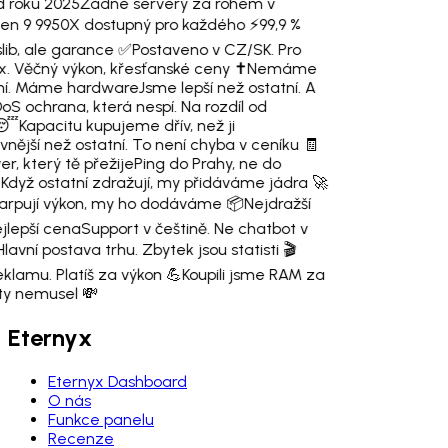
d roku 2025
Žádné servery za rohem v
en 9 9950X dostupný pro každého ⚡
99,9 %
lib, ale garance ✅
Postaveno v CZ/SK. Pro
x. Věčný výkon, křesťanské ceny ✝️
Nemáme
ení. Máme hardware
Jsme lepší než ostatní. A
oS ochrana, která nespí. Na rozdíl od
 😴
Kapacitu kupujeme dřív, než ji
vnější než ostatní. To není chyba v ceníku 🧾
er, který tě přežije
Ping do Prahy, ne do

Když ostatní zdražují, my přidáváme jádra 🚀
 larpují výkon, my ho dodáváme 📦
Nejdražší
jlepší cena
Support v češtině. Ne chatbot v
Hlavní postava trhu. Zbytek jsou statisti 🎬
eklamu. Platíš za výkon 💪
Koupili jsme RAM za
 ty nemusel 💸
Eternyx
Eternyx Dashboard
O nás
Funkce panelu
Recenze