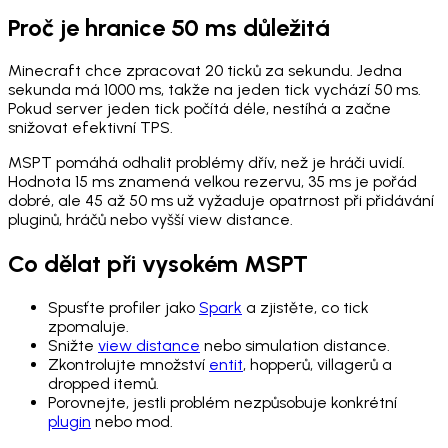
Proč je hranice 50 ms důležitá
Minecraft chce zpracovat 20 ticků za sekundu. Jedna
sekunda má 1000 ms, takže na jeden tick vychází 50 ms.
Pokud server jeden tick počítá déle, nestíhá a začne
snižovat efektivní TPS.
MSPT pomáhá odhalit problémy dřív, než je hráči uvidí.
Hodnota 15 ms znamená velkou rezervu, 35 ms je pořád
dobré, ale 45 až 50 ms už vyžaduje opatrnost při přidávání
pluginů, hráčů nebo vyšší view distance.
Co dělat při vysokém MSPT
Spusťte profiler jako
Spark
a zjistěte, co tick
zpomaluje.
Snižte
view distance
nebo simulation distance.
Zkontrolujte množství
entit
, hopperů, villagerů a
dropped itemů.
Porovnejte, jestli problém nezpůsobuje konkrétní
plugin
nebo mod.