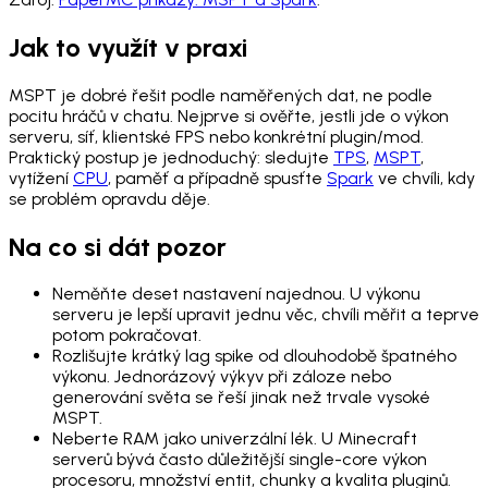
Jak to využít v praxi
MSPT je dobré řešit podle naměřených dat, ne podle
pocitu hráčů v chatu. Nejprve si ověřte, jestli jde o výkon
serveru, síť, klientské FPS nebo konkrétní plugin/mod.
Praktický postup je jednoduchý: sledujte
TPS
,
MSPT
,
vytížení
CPU
, paměť a případně spusťte
Spark
ve chvíli, kdy
se problém opravdu děje.
Na co si dát pozor
Neměňte deset nastavení najednou. U výkonu
serveru je lepší upravit jednu věc, chvíli měřit a teprve
potom pokračovat.
Rozlišujte krátký lag spike od dlouhodobě špatného
výkonu. Jednorázový výkyv při záloze nebo
generování světa se řeší jinak než trvale vysoké
MSPT.
Neberte RAM jako univerzální lék. U Minecraft
serverů bývá často důležitější single-core výkon
procesoru, množství entit, chunky a kvalita pluginů.