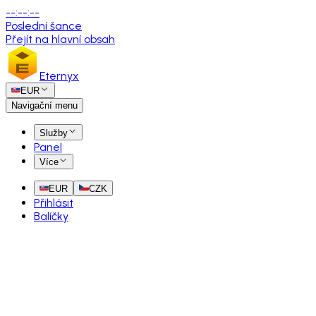
--
:
--
:
--
Poslední šance
Přejít na hlavní obsah
Eternyx
EUR
Navigační menu
Služby
Panel
Více
EUR
CZK
Přihlásit
Balíčky